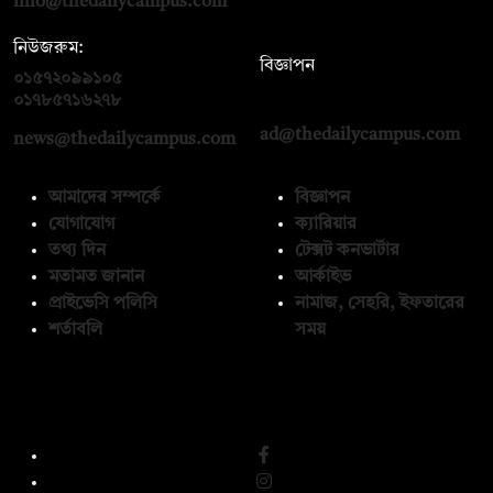
info@thedailycampus.com
নিউজরুম:
বিজ্ঞাপন
০১৫৭২০৯৯১০৫
,
০১৭১২১৩৬৫৯৩
০১৭৮৫৭১৬২৭৮
ad@thedailycampus.com
news@thedailycampus.com
আমাদের সম্পর্কে
বিজ্ঞাপন
যোগাযোগ
ক্যারিয়ার
তথ্য দিন
টেক্সট কনভার্টার
মতামত জানান
আর্কাইভ
প্রাইভেসি পলিসি
নামাজ, সেহরি, ইফতারের
শর্তাবলি
সময়
অনুসরণ করুন