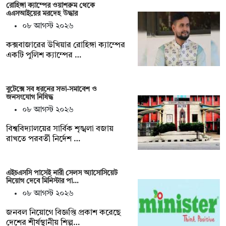
রোহিঙ্গা ক্যাম্পের ওয়াশরুম থেকে
এএসআইয়ের মরদেহ উদ্ধার
০৮ আগস্ট ২০২৬
কক্সবাজারের উখিয়ার রোহিঙ্গা ক্যাম্পের
একটি পুলিশ ক্যাম্পের …
বুটেক্সে সব ধরনের সভা-সমাবেশ ও
জনসংযোগ নিষিদ্ধ
০৮ আগস্ট ২০২৬
বিশ্ববিদ্যালয়ের সার্বিক শৃঙ্খলা বজায়
রাখতে পরবর্তী নির্দেশ …
এইচএসসি পাসেই নারী সেলস অ্যাসোসিয়েট
নিয়োগ দেবে মিনিস্টার পা…
০৮ আগস্ট ২০২৬
জনবল নিয়োগে বিজ্ঞপ্তি প্রকাশ করেছে
দেশের শীর্ষস্থানীয় শিল্প…