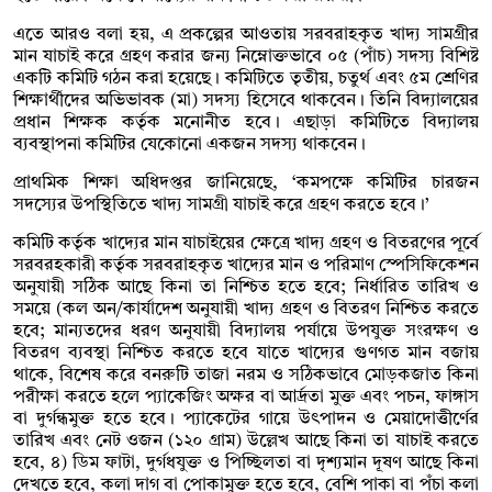
এতে আরও বলা হয়, এ প্রকল্পের আওতায় সরবরাহকৃত খাদ্য সামগ্রীর
মান যাচাই করে গ্রহণ করার জন্য নিম্নোক্তভাবে ০৫ (পাঁচ) সদস্য বিশিষ্ট
একটি কমিটি গঠন করা হয়েছে। কমিটিতে তৃতীয়, চতুর্থ এবং ৫ম শ্রেণির
শিক্ষার্থীদের অভিভাবক (মা) সদস্য হিসেবে থাকবেন। তিনি বিদ্যালয়ের
প্রধান শিক্ষক কর্তৃক মনোনীত হবে। এছাড়া কমিটিতে বিদ্যালয়
ব্যবস্থাপনা কমিটির যেকোনো একজন সদস্য থাকবেন।
প্রাথমিক শিক্ষা অধিদপ্তর জানিয়েছে, ‘কমপক্ষে কমিটির চারজন
সদস্যের উপস্থিতিতে খাদ্য সামগ্রী যাচাই করে গ্রহণ করতে হবে।’
কমিটি কর্তৃক খাদ্যের মান যাচাইয়ের ক্ষেত্রে খাদ্য গ্রহণ ও বিতরণের পূর্বে
সরবরহকারী কর্তৃক সরবরাহকৃত খাদ্যের মান ও পরিমাণ স্পেসিফিকেশন
অনুযায়ী সঠিক আছে কিনা তা নিশ্চিত হতে হবে; নির্ধারিত তারিখ ও
সময়ে (কল অন/কার্যাদেশ অনুযায়ী খাদ্য গ্রহণ ও বিতরণ নিশ্চিত করতে
হবে; মান্যতদের ধরণ অনুযায়ী বিদ্যালয় পর্যায়ে উপযুক্ত সংরক্ষণ ও
বিতরণ ব্যবস্থা নিশ্চিত করতে হবে যাতে খাদ্যের গুণগত মান বজায়
থাকে, বিশেষ করে বনরুটি তাজা নরম ও সঠিকভাবে মোড়কজাত কিনা
পরীক্ষা করতে হলে প্যাকেজিং অক্ষর বা আর্দ্রতা মুক্ত এবং পচন, ফাঙ্গাস
বা দুর্গন্ধমুক্ত হতে হবে। প্যাকেটের গায়ে উৎপাদন ও মেয়াদোত্তীর্ণের
তারিখ এবং নেট ওজন (১২০ গ্রাম) উল্লেখ আছে কিনা তা যাচাই করতে
হবে, ৪) ডিম ফাটা, দুর্গধযুক্ত ও পিচ্ছিলতা বা দৃশ্যমান দূষণ আছে কিনা
দেখতে হবে, কলা দাগ বা পোকামুক্ত হতে হবে, বেশি পাকা বা পঁচা কলা