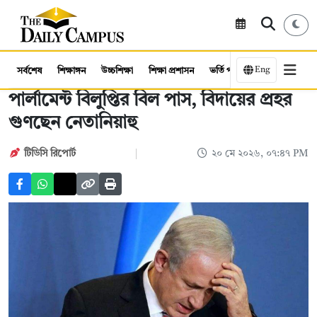
Eng
সর্বশেষ
শিক্ষাঙ্গন
উচ্চশিক্ষা
শিক্ষা প্রশাসন
ভর্তি পরীক্ষা
কর্মসংস্থান
পার্লামেন্ট বিলুপ্তির বিল পাস, বিদায়ের প্রহর
গুণছেন নেতানিয়াহু
টিডিসি রিপোর্ট
২০ মে ২০২৬, ০৭:৪৭ PM