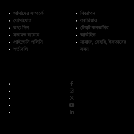
আমাদের সম্পর্কে
বিজ্ঞাপন
যোগাযোগ
ক্যারিয়ার
তথ্য দিন
টেক্সট কনভার্টার
মতামত জানান
আর্কাইভ
প্রাইভেসি পলিসি
নামাজ, সেহরি, ইফতারের
শর্তাবলি
সময়
অনুসরণ করুন