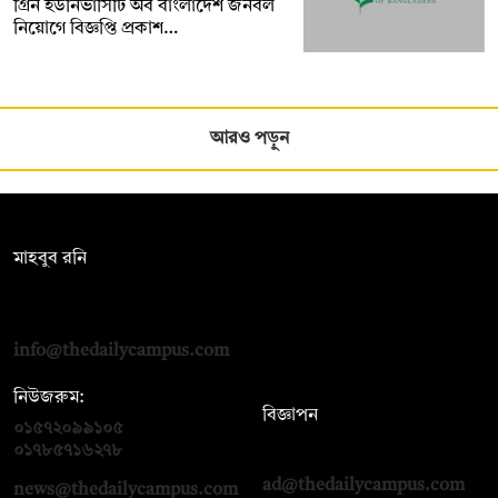
গ্রিন ইউনিভার্সিটি অব বাংলাদেশ জনবল
নিয়োগে বিজ্ঞপ্তি প্রকাশ…
আরও পড়ুন
সম্পাদক:
মাহবুব রনি
দ্য ডেইলি ক্যাম্পাস, দ্বিতীয় তলা, হাসান হোল্ডিংস, ৫২/১ নিউ ইস্কাটন
রোড, ঢাকা ১০০০
info@thedailycampus.com
নিউজরুম:
বিজ্ঞাপন
০১৫৭২০৯৯১০৫
,
০১৭১২১৩৬৫৯৩
০১৭৮৫৭১৬২৭৮
ad@thedailycampus.com
news@thedailycampus.com