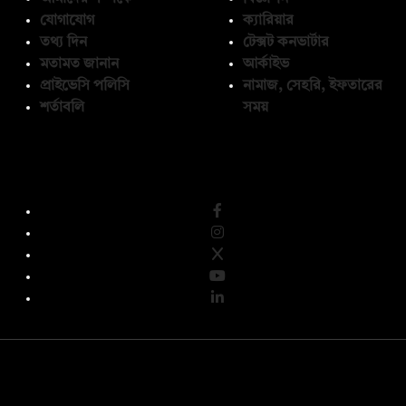
যোগাযোগ
ক্যারিয়ার
তথ্য দিন
টেক্সট কনভার্টার
মতামত জানান
আর্কাইভ
প্রাইভেসি পলিসি
নামাজ, সেহরি, ইফতারের
শর্তাবলি
সময়
অনুসরণ করুন
© কপিরাইট 2026, দ্য ডেইলি ক্যাম্পাস লিমিটেড