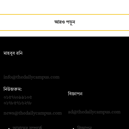
আরও পড়ুন
সম্পাদক:
মাহবুব রনি
দ্য ডেইলি ক্যাম্পাস, দ্বিতীয় তলা, হাসান হোল্ডিংস, ৫২/১ নিউ ইস্কাটন
রোড, ঢাকা ১০০০
info@thedailycampus.com
নিউজরুম:
বিজ্ঞাপন
০১৫৭২০৯৯১০৫
,
০১৭১২১৩৬৫৯৩
০১৭৮৫৭১৬২৭৮
ad@thedailycampus.com
news@thedailycampus.com
আমাদের সম্পর্কে
বিজ্ঞাপন