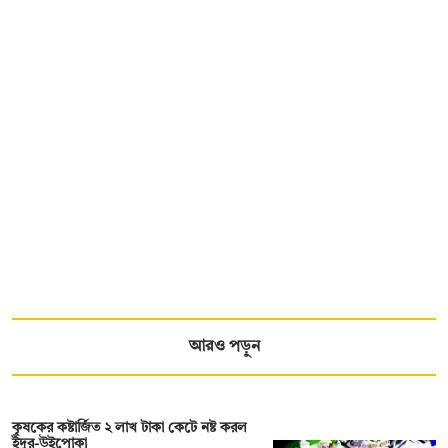
আরও পড়ুন
কৃষকের কষ্টার্জিত ২ লাখ টাকা কেটে নষ্ট করল
ইঁদুর-উইপোকা