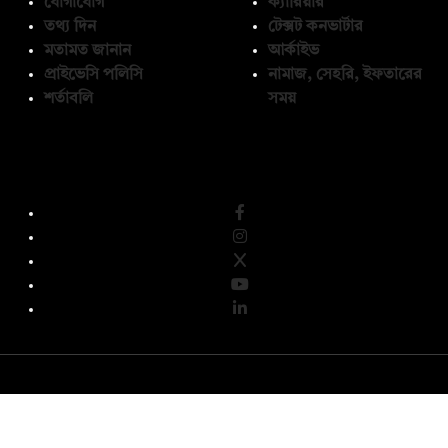
যোগাযোগ
ক্যারিয়ার
তথ্য দিন
টেক্সট কনভার্টার
মতামত জানান
আর্কাইভ
প্রাইভেসি পলিসি
নামাজ, সেহরি, ইফতারের
শর্তাবলি
সময়
অনুসরণ করুন
© কপিরাইট 2026, দ্য ডেইলি ক্যাম্পাস লিমিটেড