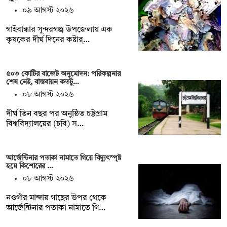
০৯ আগস্ট ২০২৬
গাইবান্ধার সুন্দরগঞ্জ উপজেলায় এক
কৃষকের দীর্ঘ দিনের কষ্টার্…
৫০৩ কোটির বাজেট অনুমোদন: পরিকল্পনার
শেষ নেই, বাস্তবায়ন কতটু…
০৮ আগস্ট ২০২৬
দীর্ঘ তিন বছর পর অনুষ্ঠিত চট্টগ্রাম
বিশ্ববিদ্যালয়ের (চবি) স…
আর্জেন্টিনার পতাকা নামাতে গিয়ে বিদ্যুৎস্পৃষ্ট
হয়ে কিশোরের …
০৮ আগস্ট ২০২৬
নওগাঁর মান্দায় গাছের উপর থেকে
আর্জেন্টিনার পতাকা নামাতে গি…