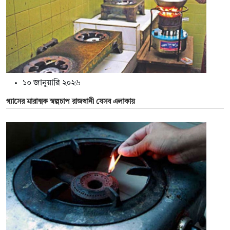
১০ জানুয়ারি ২০২৬
গ্যাসের মারাত্মক স্বল্পচাপ রাজধানী যেসব এলাকায়