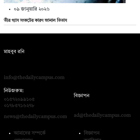
০৯ জানুয়ারি ২০২৬
তীব্র গ্যাস সংকটের কারণ জানাল তিতাস
সম্পাদক:
মাহবুব রনি
দ্য ডেইলি ক্যাম্পাস, দ্বিতীয় তলা, হাসান হোল্ডিংস, ৫২/১ নিউ ইস্কাটন
রোড, ঢাকা ১০০০
info@thedailycampus.com
নিউজরুম:
বিজ্ঞাপন
০১৫৭২০৯৯১০৫
,
০১৭১২১৩৬৫৯৩
০১৭৮৫৭১৬২৭৮
ad@thedailycampus.com
news@thedailycampus.com
আমাদের সম্পর্কে
বিজ্ঞাপন