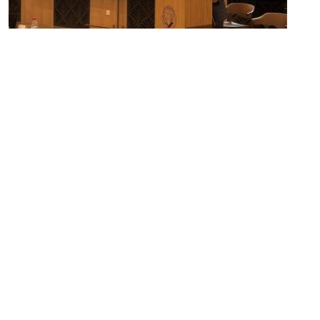
১৯ মে ২০২৬
চীনা বিশ্ববিদ্যালয়ে ‘ঢাকা-বেইজিং ফেলোশিপ’ চালুর প্রস্তাব দিলেন ডাকসু ভিপি
সাদিক কায়েম
সম্পাদক:
মাহবুব রনি
দ্য ডেইলি ক্যাম্পাস, দ্বিতীয় তলা, হাসান হোল্ডিংস, ৫২/১ নিউ ইস্কাটন
রোড, ঢাকা ১০০০
info@thedailycampus.com
নিউজরুম:
বিজ্ঞাপন
০১৫৭২০৯৯১০৫
,
০১৭১২১৩৬৫৯৩
০১৭৮৫৭১৬২৭৮
ad@thedailycampus.com
news@thedailycampus.com