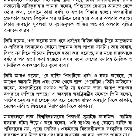
মানববন্ধনে বাংলাদেশ ইসলামী ছাত্রী সংস্থা, ঢাকা বিশ্ববিদ্যালয় শাখার
সভানেত্রী সাদিকুন্নাহার তামান্না বলেন, ‘শিশুদের যেখানে আনন্দে বেড়ে
ওঠার কথা, সেখানে তারা ধর্ষণ ও হত্যার শিকার হচ্ছে। অপরাধীরা
গ্রেফতার হলেও কিছুদিন পর জামিনে বের হয়ে আবার অপরাধ করছে।
বিচার ব্যবস্থার দুর্বলতা ও দৃষ্টান্তমূলক শাস্তির অভাবই অপরাধ বৃদ্ধির
অন্যতম কারণ।’
তিনি বলেন, ‘গত কয়েক মাস ধরে ধর্ষণের বিভিন্ন ঘটনা নিয়ে আন্দোলন
ও প্রতিবাদ জানালেও কোনো দৃশ্যমান ফল পাওয়া যায়নি। তার ভাষায়,
বিগত নয় দিনে পাঁচজন শিশুকে হত্যা করা হয়েছে, যার মধ্যে চারজনকে
ধর্ষণের পর হত্যা করা হয়েছে। এসব ঘটনা দেশের ভয়াবহ নৈতিক ও
সামাজিক অবক্ষয়ের চিত্র তুলে ধরে।’
তিনি আরও বলেন, ‘যে ব্যক্তি শিশুটিকে ধর্ষণ ও হত্যা করেছে, সে
আগেও আসামি ছিল এবং জেল থেকে ছাড়া পেয়েছিল। তিনি অভিযোগ
করেন, অপরাধীদের যথাযথ শাস্তি না হওয়ায় তারা আরও ভয়ংকর
অপরাধে জড়িয়ে পড়ছে।’ এ অবস্থায় স্বরাষ্ট্রমন্ত্রীর উদ্দেশে তিনি বলেন,
‘সংবিধানের ব্যাখ্যা থেকে বের হয়ে দেশের বাস্তব অবস্থার দিকে তাকান,
দেশের নারী ও শিশুদের নিরাপত্তার দিকে তাকান।’
মানববন্ধনে ঢাকা বিশ্ববিদ্যালয়ের শিক্ষার্থী সুমাইয়া ফাহমিদা ‘রামিসা
হত্যার’ ঘটনা উল্লেখ করে বলেন, ‘এই ব্যর্থতা শুধু কোনো ব্যক্তি বা
পরিবারের নয়, পুরো জাতির। একইসঙ্গে বিচারহীনতার সংস্কৃতির জন্য
রাষ্ট্রকেও দায় নিতে হবে এবং রাষ্ট্র কখনোই এই দায় এড়াতে পারবে না।’