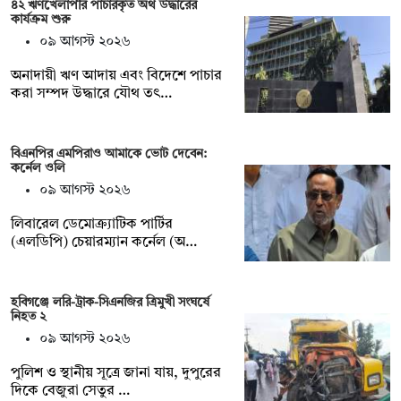
৪২ ঋণখেলাপীর পাচারকৃত অর্থ উদ্ধারের
কার্যক্রম শুরু
০৯ আগস্ট ২০২৬
অনাদায়ী ঋণ আদায় এবং বিদেশে পাচার
করা সম্পদ উদ্ধারে যৌথ তৎ…
বিএনপির এমপিরাও আমাকে ভোট দেবেন:
কর্নেল ওলি
০৯ আগস্ট ২০২৬
লিবারেল ডেমোক্র্যাটিক পার্টির
(এলডিপি) চেয়ারম্যান কর্নেল (অ…
হবিগঞ্জে লরি-ট্রাক-সিএনজির ত্রিমুখী সংঘর্ষে
নিহত ২
০৯ আগস্ট ২০২৬
পুলিশ ও স্থানীয় সূত্রে জানা যায়, দুপুরের
দিকে বেজুরা সেতুর …