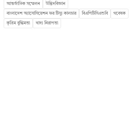
আন্তর্জাতিক সম্মেলন
উদ্ভিদবিজ্ঞান
বাংলাদেশ অ্যাসোসিয়েশন ফর টিস্যু কালচার
বিএপিটিসিএন্ডবি
গবেষক
কৃত্রিম বুদ্ধিমত্তা
খাদ্য নিরাপত্তা