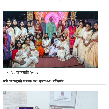
২৩ জানুয়ারি ২০২৬
ঢাবি উপাচার্যের জগন্নাথ হল পূজামণ্ডপ পরিদর্শন