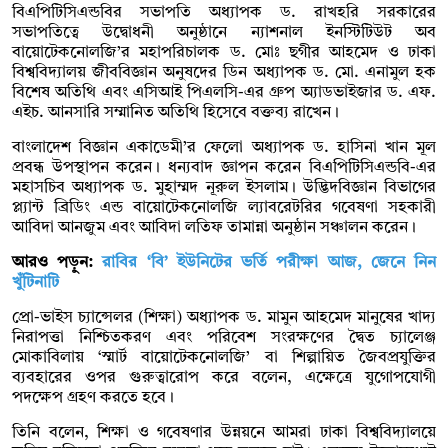
বিএপিটিসিএন্ডবির সভাপতি অধ্যাপক ড. রাখহরি সরকারের
সভাপতিত্বে উদ্বোধনী অনুষ্ঠানে ন্যাশনাল ইনস্টিটিউট অব
বায়োটেকনোলজি’র মহাপরিচালক ড. মোঃ ছগীর আহমেদ ও ঢাকা
বিশ্ববিদ্যালয় জীববিজ্ঞান অনুষদের ডিন অধ্যাপক ড. মো. এনামুল হক
বিশেষ অতিথি এবং এসিআই পিএলসি-এর গ্রুপ অ্যাডভাইজার ড. এফ.
এইচ. আনসারি সম্মানিত অতিথি হিসেবে বক্তব্য রাখেন।
বাংলাদেশ বিজ্ঞান একাডেমী’র ফেলো অধ্যাপক ড. হাসিনা খান মূল
প্রবন্ধ উপস্থাপন করেন। ধন্যবাদ জ্ঞাপন করেন বিএপিটিসিএন্ডবি-এর
মহাসচিব অধ্যাপক ড. মুহাম্মদ নূরুল ইসলাম। উদ্ভিদবিজ্ঞান বিভাগের
প্ল্যান্ট ব্রিডিং এন্ড বায়োটেকনোলজি ল্যাবরেটরির গবেষণা সহকারী
আবিদা আনজুম এবং আবিদা লতিফ তামান্না অনুষ্ঠান সঞ্চালন করেন।
আরও পড়ুন:
রাবির ‘বি’ ইউনিটের ভর্তি পরীক্ষা আজ, জেনে নিন
খুঁটিনাটি
প্রো-ভাইস চ্যান্সেলর (শিক্ষা) অধ্যাপক ড. মামুন আহমেদ মানুষের খাদ্য
নিরাপত্তা নিশ্চিতকরণ এবং পরিবেশ সংরক্ষণের দ্বৈত চ্যালেঞ্জ
মোকাবিলায় ‘স্মার্ট বায়োটেকনোলজি’ বা শিল্পায়িত জৈবপ্রযুক্তির
ব্যবহারের ওপর গুরুত্বারোপ করে বলেন, এক্ষেত্রে যুগোপযোগী
পদক্ষেপ গ্রহণ করতে হবে।
তিনি বলেন, শিক্ষা ও গবেষণার উন্নয়নে আমরা ঢাকা বিশ্ববিদ্যালয়ে