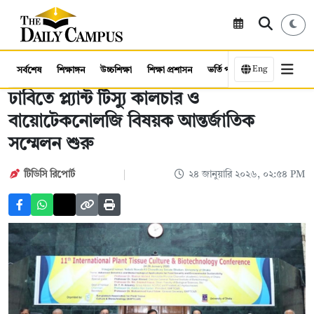
Eng
সর্বশেষ
শিক্ষাঙ্গন
উচ্চশিক্ষা
শিক্ষা প্রশাসন
ভর্তি পরীক্ষা
কর্মসংস্থান
ঢাবিতে প্ল্যান্ট টিস্যু কালচার ও
বায়োটেকনোলজি বিষয়ক আন্তর্জাতিক
সম্মেলন শুরু
টিডিসি রিপোর্ট
২৪ জানুয়ারি ২০২৬, ০২:৫৪ PM