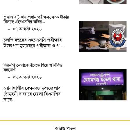
৫ হাজার টাকায় প্রধান পরীক্ষক, ৫০০ টাকায়
মিলছে এইচএসসির অতির…
০৭ আগস্ট ২০২৬
চলতি বছরের এইচএসসি পরীক্ষার
উত্তরপত্র মূল্যায়নে পরীক্ষক ও প…
বিএনপি নেতাকে বাঁচাতে গিয়ে গুলিবিদ্ধ
সহযোগী
০৭ আগস্ট ২০২৬
নোয়াখালীর বেগমগঞ্জ উপজেলার
চৌমুহনী বাজারে জেলা বিএনপির
সাবে…
আরও পড়ুন