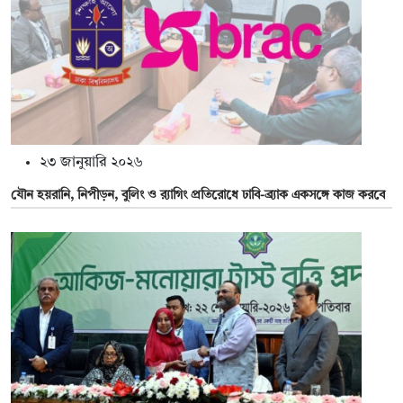
২৩ জানুয়ারি ২০২৬
যৌন হয়রানি, নিপীড়ন, বুলিং ও র‌্যাগিং প্রতিরোধে ঢাবি-ব্র্যাক একসঙ্গে কাজ করবে