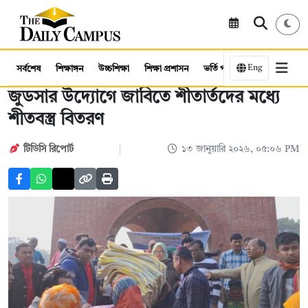
Eng
সর্বশেষ
শিক্ষাঙ্গন
উচ্চশিক্ষা
শিক্ষা প্রশাসন
ভর্তি পরীক্ষা
কর্মসংস্থান
জুডসার উদ্যোগে জাবিতে শীতার্তদের মধ্যে
শীতবস্ত্র বিতরণ
টিডিসি রিপোর্ট
১৩ জানুয়ারি ২০২৬, ০৫:০৬ PM