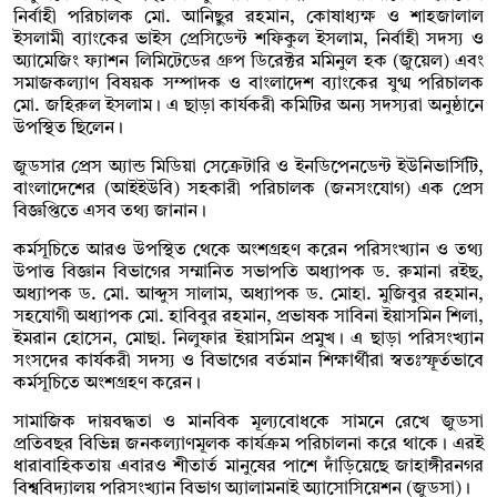
নির্বাহী পরিচালক মো. আনিছুর রহমান, কোষাধ্যক্ষ ও শাহজালাল
ইসলামী ব্যাংকের ভাইস প্রেসিডেন্ট শফিকুল ইসলাম, নির্বাহী সদস্য ও
অ্যামেজিং ফ্যাশন লিমিটেডের গ্রুপ ডিরেক্টর মমিনুল হক (জুয়েল) এবং
সমাজকল্যাণ বিষয়ক সম্পাদক ও বাংলাদেশ ব্যাংকের যুগ্ম পরিচালক
মো. জহিরুল ইসলাম। এ ছাড়া কার্যকরী কমিটির অন্য সদস্যরা অনুষ্ঠানে
উপস্থিত ছিলেন।
জুডসার প্রেস অ্যান্ড মিডিয়া সেক্রেটারি ও ইনডিপেনডেন্ট ইউনিভার্সিটি,
বাংলাদেশের (আইইউবি) সহকারী পরিচালক (জনসংযোগ) এক প্রেস
বিজ্ঞপ্তিতে এসব তথ্য জানান।
কর্মসূচিতে আরও উপস্থিত থেকে অংশগ্রহণ করেন পরিসংখ্যান ও তথ্য
উপাত্ত বিজ্ঞান বিভাগের সম্মানিত সভাপতি অধ্যাপক ড. রুমানা রইছ,
অধ্যাপক ড. মো. আব্দুস সালাম, অধ্যাপক ড. মোহা. মুজিবুর রহমান,
সহযোগী অধ্যাপক মো. হাবিবুর রহমান, প্রভাষক সাবিনা ইয়াসমিন শিলা,
ইমরান হোসেন, মোছা. নিলুফার ইয়াসমিন প্রমুখ। এ ছাড়া পরিসংখ্যান
সংসদের কার্যকরী সদস্য ও বিভাগের বর্তমান শিক্ষার্থীরা স্বতঃস্ফূর্তভাবে
কর্মসূচিতে অংশগ্রহণ করেন।
সামাজিক দায়বদ্ধতা ও মানবিক মূল্যবোধকে সামনে রেখে জুডসা
প্রতিবছর বিভিন্ন জনকল্যাণমূলক কার্যক্রম পরিচালনা করে থাকে। এরই
ধারাবাহিকতায় এবারও শীতার্ত মানুষের পাশে দাঁড়িয়েছে জাহাঙ্গীরনগর
বিশ্ববিদ্যালয় পরিসংখ্যান বিভাগ অ্যালামনাই অ্যাসোসিয়েশন (জুডসা)।