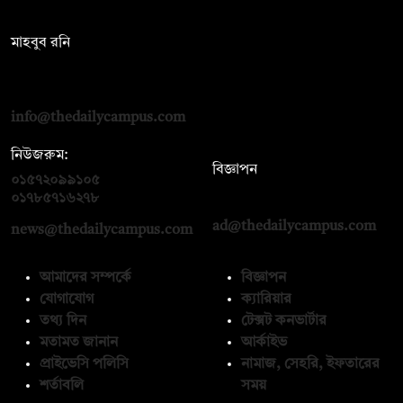
সম্পাদক:
মাহবুব রনি
দ্য ডেইলি ক্যাম্পাস, দ্বিতীয় তলা, হাসান হোল্ডিংস, ৫২/১ নিউ ইস্কাটন
রোড, ঢাকা ১০০০
info@thedailycampus.com
নিউজরুম:
বিজ্ঞাপন
০১৫৭২০৯৯১০৫
,
০১৭১২১৩৬৫৯৩
০১৭৮৫৭১৬২৭৮
ad@thedailycampus.com
news@thedailycampus.com
আমাদের সম্পর্কে
বিজ্ঞাপন
যোগাযোগ
ক্যারিয়ার
তথ্য দিন
টেক্সট কনভার্টার
মতামত জানান
আর্কাইভ
প্রাইভেসি পলিসি
নামাজ, সেহরি, ইফতারের
শর্তাবলি
সময়