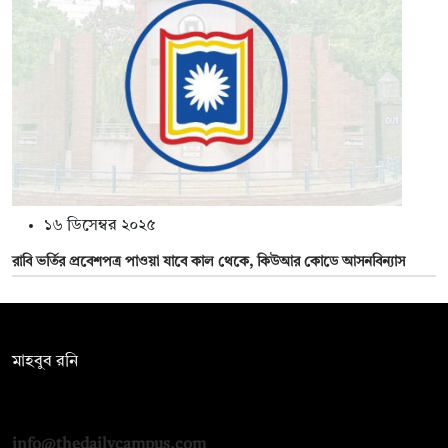
১৬ ডিসেম্বর ২০২৫
রাবি ভর্তির প্রবেশপত্র পাওয়া যাবে কাল থেকে, কিউআর কোডে আসনবিন্যাস
সম্পাদক:
মাহবুব রনি
দ্য ডেইলি ক্যাম্পাস, দ্বিতীয় তলা, হাসান হোল্ডিংস, ৫২/১ নিউ ইস্কাটন
রোড, ঢাকা ১০০০
info@thedailycampus.com