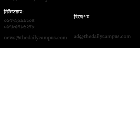
নিউজরুম:
বিজ্ঞাপন
০১৫৭২০৯৯১০৫
,
০১৭১২১৩৬৫৯৩
০১৭৮৫৭১৬২৭৮
ad@thedailycampus.com
news@thedailycampus.com
আমাদের সম্পর্কে
বিজ্ঞাপন
যোগাযোগ
ক্যারিয়ার
তথ্য দিন
টেক্সট কনভার্টার
মতামত জানান
আর্কাইভ
প্রাইভেসি পলিসি
নামাজ, সেহরি, ইফতারের
শর্তাবলি
সময়
অনুসরণ করুন