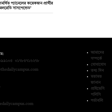
সমর্থিত প্যানেলের কয়েকজন প্রার্থীর
লরেডি সাসপেন্ডেড’
আমাদের
ম:
সম্পর্কে
০৯৯১০৫
,
০১৭৮৫৭১৬২৭৮
যোগাযোগ
thedailycampus.com
তথ্য দিন
মতামত
জানান
ন
প্রাইভেসি
পলিসি
১৩৬৫৯৩
শর্তাবলি
edailycampus.com