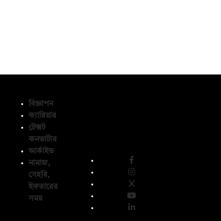
বিজ্ঞাপন
ক্যারিয়ার
টেক্সট
অনুসরণ করুন
কনভার্টার
আর্কাইভ
নামাজ,
সেহরি,
ইফতারের
সময়