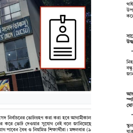
থাই
উপক
কর
সাব
উদ্
‎ন
বন্
জান
আন্
স্প
ঘো
ল সংসদ নির্বাচনের ভোটগ্রহণ করা করা হবে আগামীকাল
যবহার করে ভোট দেওয়ার সুযোগ নেই বলে জানিয়েছে
স্ক
গ পাবেন বৈধ ও নিয়মিত শিক্ষার্থীরা। মঙ্গলবার (৯
যাত