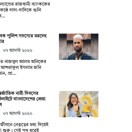
ল্যান্ডের রাজধানী ব্যাংককের
ণ্ঠে দাদা-দাদিকে গুলি
ে…
েক পুলিশ সদস্যের মরদেহ
ধার
০৭ আগস্ট ২০২৬
িহত নাজমুল আলম অনিকের
ধু আশরাফুল ইসলাম জনি
ান, প্রা…
তর্জাতিক নারী দিবসের
টলাইটে বাংলাদেশের শ্রেয়া
ষ
০৭ আগস্ট ২০২৬
ুলজীবনে নেতৃত্বের মধ্য দিয়েই
্রা শুরু। সেই পথ ধরেই