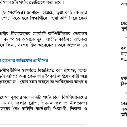
 বিকেল ৪টা পর্যন্ত ভোটগ্রহণ করা হবে।
আ
 সেপ্টেম্বর) জানানো হয়েছে, ভুয়া কার্ড ব্যবহার
দিতে হবে শিক্ষার্থীদে। ভুয়া কার্ড দিয়ে কেউ
মেহ
পুশ
াজধানীর নীলক্ষেতের মার্কেটে কম্পিউটারের দোকানে
। ক্যাম্পাসে অনেকে ভুয়া আইডি কার্ডসহ আটকও
বে কিনা, সংশয় ছিল অনেকের। তবে কর্তৃপক্ষ সে
ধলা
নায
শ
 হামলার অভিযোগ প্রার্থীদের
ীম উদ্দিন স্বাক্ষরিত বিজ্ঞপ্তিতে বলা হয়েছে, ‘আজ
হিনী ব্যতিত অন্য কেউ তার বৈধবা লাইসেন্সধারী অস্ত্র
ধর্
ে পারবেন না। কেউ বহন করলে তা শাস্তিযোগ্য অপরাধ
রিপ
কে বুধবার সকাল ৬টা পর্যন্ত ঢাকা বিশ্ববিদ্যালয়ের
 ক্রসিং, ফুলার রোড, উদয়ন স্কুল ও নীলক্ষেত)
নেত
যালয়ের বৈধ আইডি কার্ডধারী শিক্ষার্থী, শিক্ষক ও
এক 
অভ