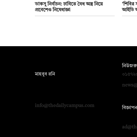
ডাকসু নির্বাচন: ঢাবিতে বৈধ অস্ত্র নিয়ে
‘শিবির 
প্রবেশেও নিষেধাজ্ঞা
আইডি অ
সম্পাদক:
নিউজরু
মাহবুব রনি
০১৫৭২
দ্য ডেইলি ক্যাম্পাস, দ্বিতীয় তলা, হাসান
news@
হোল্ডিংস, ৫২/১ নিউ ইস্কাটন রোড, ঢাকা
১০০০
info@thedailycampus.com
বিজ্ঞাপ
০১৭১২
ad@th