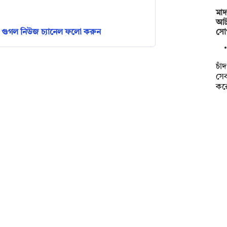
মা
আট
সোপ
গুগল নিউজ চ্যানেল ফলো করুন
চাঁ
সে
কর