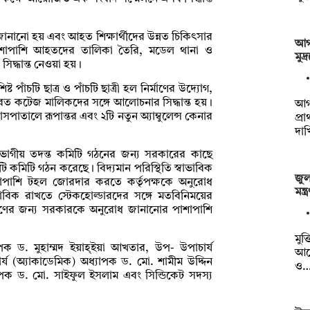
া জানানো হয় এবং আহত শিক্ষার্থীদের উন্নত চিকিৎসার
আগা
 পাশাপাশি আহতদের তালিকা তৈরি, মডেল থানা ও
মুদ
 সিদ্ধান্ত নেওয়া হয়।
পাঁচটি ছাত্র ও পাঁচটি ছাত্রী হল নির্মাণের উদ্যোগ,
াসরত কটেজ মালিকদের সঙ্গে আলোচনার সিদ্ধান্ত হয়।
আগা
পাতালে রূপান্তর এবং ২টি নতুন অ্যাম্বুলেন্স কেনার
প্র
দা
বিভাগীয় তদন্ত কমিটি গঠনের জন্য সরকারের কাছে
 কমিটি গঠন করেছে। বিদ্যমান পরিস্থিতি স্বাভাবিক
জুলা
 পাশাপাশি টহল জোরদার করতে কর্তৃপক্ষকে অনুরোধ
মন্
ভাবিক রাখতে স্টেকহোল্ডারদের সঙ্গে মতবিনিময়ের
া পূরণের জন্য সরকারকে অনুরোধ জানানোর পাশাপাশি
মুক্
াপক ড. মুহাম্মদ ইয়াহ্ইয়া আখতার, উপ- উপাচার্য
আয
র্য (অ্যাকাডেমিক) অধ্যাপক ড. মো. শামীম উদ্দিন
ও
ধ্যাপক ড. মো. সাইফুল ইসলাম এবং সিন্ডিকেট সদস্য