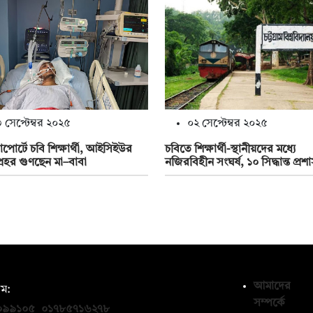
 সেপ্টেম্বর ২০২৫
০২ সেপ্টেম্বর ২০২৫
পোর্টে চবি শিক্ষার্থী, আইসিইউর
চবিতে শিক্ষার্থী-স্থানীয়দের মধ্যে
্রহর গুণছেন মা–বাবা
নজিরবিহীন সংঘর্ষ, ১০ সিদ্ধান্ত প্র
আমাদের
ম:
সম্পর্কে
০৯৯১০৫
,
০১৭৮৫৭১৬২৭৮