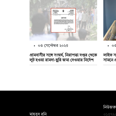
০৩ সেপ্টেম্বর ২০২৫
০৩
গ্রামবাসীর সঙ্গে সংঘর্ষ, নিরাপত্তা দপ্তর থেকে
লাইফ সা
লুট হওয়া রামদা-ছুরি জমা দেওয়ার নির্দেশ
সামনে প
সম্পাদক:
নিউজরু
মাহবুব রনি
০১৫৭২