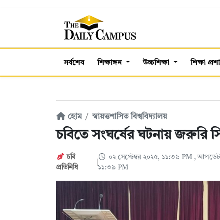
সর্বশেষ
শিক্ষাঙ্গন
উচ্চশিক্ষা
শিক্ষা প্র
হোম
স্বায়ত্তশাসিত বিশ্ববিদ্যালয়
চবিতে সংঘর্ষের ঘটনায় জরুরি সি
চবি
০২ সেপ্টেম্বর ২০২৫, ১১:৩৯ PM
, আপডেট: 
প্রতিনিধি
১১:৩৯ PM