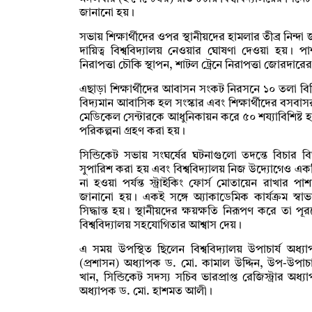
জানানো হয়।
সভায় শিক্ষার্থীদের ওপর স্থানীয়দের হামলার তীব্র নিন্দ
দায়িত্ব বিশ্ববিদ্যালয় নেওয়ার ঘোষণা দেওয়া হয়।
নিরাপত্তা চৌকি স্থাপন, শাটল ট্রেনে নিরাপত্তা জোরদারের
এছাড়া শিক্ষার্থীদের আবাসন সংকট নিরসনে ১০ তলা বিশিষ্ট 
বিদ্যমান আবাসিক হল সংস্কার এবং শিক্ষার্থীদের বসব
মেডিকেল সেন্টারকে আধুনিকায়ন করে ৫০ শয্যাবিশিষ্ট হাস
পরিকল্পনা গ্রহণ করা হয়।
সিন্ডিকেট সভায় সংঘর্ষের ঘটনাগুলো তদন্তে বিচার 
সুপারিশ করা হয় এবং বিশ্ববিদ্যালয় নিজ উদ্যোগেও একটি
না হওয়া পর্যন্ত স্ট্রাইকিং ফোর্স মোতায়েন রাখার
জানানো হয়। একই সঙ্গে অ্যাকাডেমিক কার্যক্রম স্বা
সিদ্ধান্ত হয়। স্থানীয়দের ক্ষয়ক্ষতি নিরূপণ করে ত
বিশ্ববিদ্যালয় সহযোগিতার আশ্বাস দেয়।
এ সময় উপস্থিত ছিলেন বিশ্ববিদ্যালয় উপাচার্য অধ্য
(প্রশাসন) অধ্যাপক ড. মো. কামাল উদ্দিন, উপ-উপাচা
খান, সিন্ডিকেট সদস্য সচিব ভারপ্রাপ্ত রেজিস্ট্রার অ
অধ্যাপক ড. মো. হাশমত আলী।