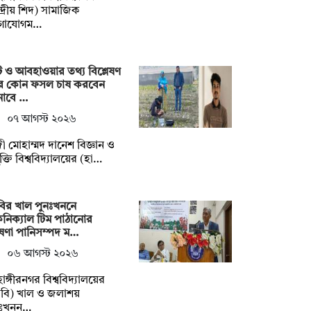
্দ্রীয় শিদ) সামাজিক
গাযোগম…
ি ও আবহাওয়ার তথ্য বিশ্লেষণ
ে কোন ফসল চাষ করবেন
নাবে …
০৭ আগস্ট ২০২৬
ী মোহাম্মদ দানেশ বিজ্ঞান ও
যুক্তি বিশ্ববিদ্যালয়ের (হা…
ির খাল পুনঃখননে
নিক্যাল টিম পাঠানোর
ষণা পানিসম্পদ ম…
০৬ আগস্ট ২০২৬
াহাঙ্গীরনগর বিশ্ববিদ্যালয়ের
বি) খাল ও জলাশয়
নঃখনন…