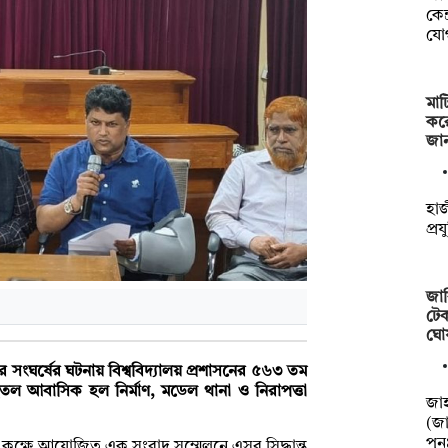
কেন
যো
মাট
কর
জা
হাজ
প্র
জাব
টেক
ঘো
নীয়দের সংঘর্ষের ঘটনায় বিশ্ববিদ্যালয় প্রশাসনের ৫৬৩ তম
ুতল আবাসিক হল নির্মাণ, মডেল থানা ও নিরাপত্তা
‎‎জ
(জা
পু
নেট কক্ষে আয়োজিত এক সংবাদ সম্মেলনে এসব সিদ্ধান্ত