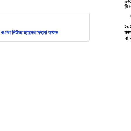
উচ্চ
বিপ
২০
রক্
গুগল নিউজ চ্যানেল ফলো করুন
বা