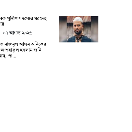
েক পুলিশ সদস্যের মরদেহ
ধার
০৭ আগস্ট ২০২৬
িহত নাজমুল আলম অনিকের
ধু আশরাফুল ইসলাম জনি
ান, প্রা…