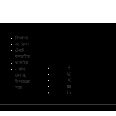
বিজ্ঞাপন
ক্যারিয়ার
টেক্সট
অনুসরণ করুন
কনভার্টার
আর্কাইভ
নামাজ,
সেহরি,
ইফতারের
সময়