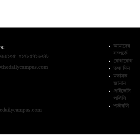
আমাদের
ম:
সম্পর্কে
০৯৯১০৫
,
০১৭৮৫৭১৬২৭৮
যোগাযোগ
thedailycampus.com
তথ্য দিন
মতামত
জানান
ন
প্রাইভেসি
পলিসি
১৩৬৫৯৩
শর্তাবলি
edailycampus.com
© কপিরাইট 2026, দ্য ডেইলি ক্যাম্পাস লিমিটেড