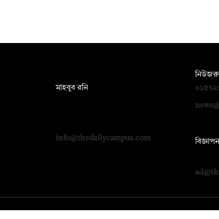
সম্পাদক:
নিউজরু
মাহবুব রনি
০১৫৭২
দ্য ডেইলি ক্যাম্পাস, দ্বিতীয় তলা, হাসান
news@
হোল্ডিংস, ৫২/১ নিউ ইস্কাটন রোড, ঢাকা
১০০০
info@thedailycampus.com
বিজ্ঞাপ
০১৭১২
ad@th