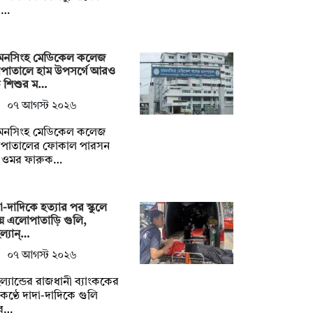
়া…
়মনসিংহ মেডিকেল কলেজ
সপাতালে হাম উপসর্গে আরও
 শিশুর ম…
০৭ আগস্ট ২০২৬
়মনসিংহ মেডিকেল কলেজ
সপাতালের ফোকাল পারসন
. ওমর ফারুক…
া-দাদিকে হত্যার পর স্কুলে
ে এলোপাতাড়ি গুলি,
ল্যান্…
০৭ আগস্ট ২০২৬
ল্যান্ডের রাজধানী ব্যাংককের
ণ্ঠে দাদা-দাদিকে গুলি
ে…