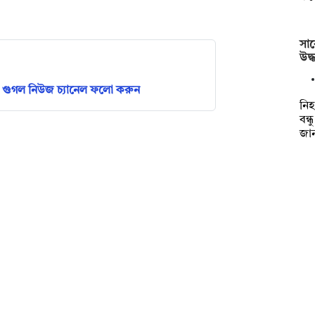
সাব
উদ্
গুগল নিউজ চ্যানেল ফলো করুন
‎ন
বন্
জান