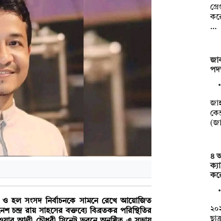
গ্র
করে
…
জাক
পদত
জাহ
কেন্
(জ
৪ আ
ক্য
কর
ডাকসু) ও হল সংসদ নির্বাচনকে সামনে রেখে আয়োজিত
২০২
 চন্দ্র রায় সাহসের বক্তব্যে বিব্রতকর পরিস্থিতির
ছাত