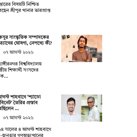
েপ্তারের বিষয়টি নিশ্চিত
ছেন শ্রীপুর থানার ভারপ্রাপ্ত
সুর সাংস্কৃতিক সম্পাদকের
্যাগের ঘোষণা, নেপথ্যে কী?
০৭ আগস্ট ২০২৬
াঙ্গীরনগর বিশ্ববিদ্যালয়
দ্রীয় শিক্ষার্থী সংসদের
াক…
গস্ট শাহবাগে ‘শ্যাডো
াবিনেট’ তৈরির প্রস্তাব
েছিলেন …
০৭ আগস্ট ২০২৬
৪ সালের ৪ আগস্ট শাহবাগে
্র-জনতার গণঅভ্যুত্থানের