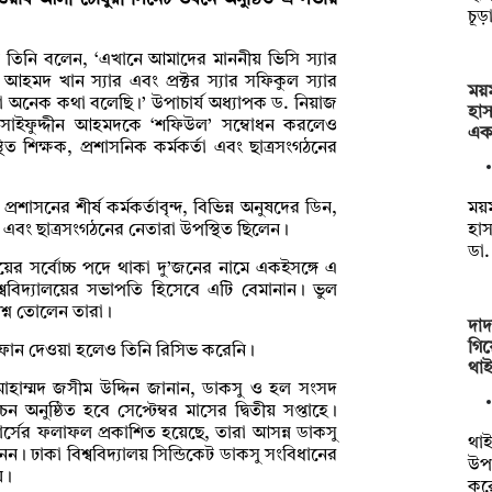
ব নওয়াব আলী চৌধুরী সিনেট ভবনে অনুষ্ঠিত এ সভায়
চূড
য়ে তিনি বলেন, ‘এখানে আমাদের মাননীয় ভিসি স্যার
আহমদ খান স্যার এবং প্রক্টর স্যার সফিকুল স্যার
ময
া অনেক কথা বলেছি।’ উপাচার্য অধ্যাপক ড. নিয়াজ
হা
 সাইফুদ্দীন আহমদকে ‘শফিউল’ সম্বোধন করলেও
এক
ত শিক্ষক, প্রশাসনিক কর্মকর্তা এবং ছাত্রসংগঠনের
ময
্রশাসনের শীর্ষ কর্মকর্তাবৃন্দ, বিভিন্ন অনুষদের ডিন,
হা
্য এবং ছাত্রসংগঠনের নেতারা উপস্থিত ছিলেন।
ডা
য়ের সর্বোচ্চ পদে থাকা দু’জনের নামে একইসঙ্গে এ
্ববিদ্যালয়ের সভাপতি হিসেবে এটি বেমানান। ভুল
রশ্ন তোলেন তারা।
দাদ
গিয়
 ফোন দেওয়া হলেও তিনি রিসিভ করেনি।
থাই
 মোহাম্মদ জসীম উদ্দিন জানান, ডাকসু ও হল সংসদ
অনুষ্ঠিত হবে সেপ্টেম্বর মাসের দ্বিতীয় সপ্তাহে।
টার্সের ফলাফল প্রকাশিত হয়েছে, তারা আসন্ন ডাকসু
থাই
 নন। ঢাকা বিশ্ববিদ্যালয় সিন্ডিকেট ডাকসু সংবিধানের
উপক
য়।
কর