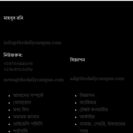
সম্পাদক:
মাহবুব রনি
দ্য ডেইলি ক্যাম্পাস, দ্বিতীয় তলা, হাসান হোল্ডিংস, ৫২/১ নিউ ইস্কাটন
রোড, ঢাকা ১০০০
info@thedailycampus.com
নিউজরুম:
বিজ্ঞাপন
০১৫৭২০৯৯১০৫
,
০১৭১২১৩৬৫৯৩
০১৭৮৫৭১৬২৭৮
ad@thedailycampus.com
news@thedailycampus.com
আমাদের সম্পর্কে
বিজ্ঞাপন
যোগাযোগ
ক্যারিয়ার
তথ্য দিন
টেক্সট কনভার্টার
মতামত জানান
আর্কাইভ
প্রাইভেসি পলিসি
নামাজ, সেহরি, ইফতারের
শর্তাবলি
সময়