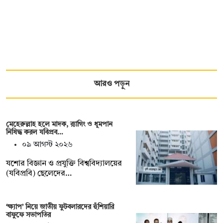
আরও পড়ুন
মেহেরুল্লাহ হলে মাদক, র‍্যাগিং ও ধূমপান
নিষিদ্ধ করল যবিপ্রব…
০৯ আগস্ট ২০২৬
যশোর বিজ্ঞান ও প্রযুক্তি বিশ্ববিদ্যালয়ের
(যবিপ্রবি) ছেলেদের…
‘ক্ষ্যাপ’ নিয়ে জাতীয় ফুটবলারদের হুঁশিয়ারি
বাফুফে সভাপতির