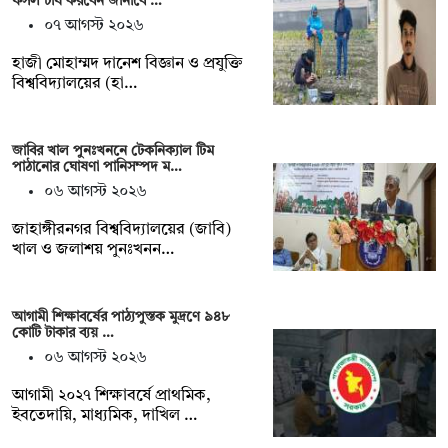
ফসল চাষ করবেন জানাবে …
০৭ আগস্ট ২০২৬
হাজী মোহাম্মদ দানেশ বিজ্ঞান ও প্রযুক্তি
বিশ্ববিদ্যালয়ের (হা…
জাবির খাল পুনঃখননে টেকনিক্যাল টিম
পাঠানোর ঘোষণা পানিসম্পদ ম…
০৬ আগস্ট ২০২৬
‎‎জাহাঙ্গীরনগর বিশ্ববিদ্যালয়ের (জাবি)
খাল ও জলাশয় পুনঃখনন…
আগামী শিক্ষাবর্ষের পাঠ্যপুস্তক মুদ্রণে ৯৪৮
কোটি টাকার ব্যয় …
০৬ আগস্ট ২০২৬
আগামী ২০২৭ শিক্ষাবর্ষে প্রাথমিক,
ইবতেদায়ি, মাধ্যমিক, দাখিল …