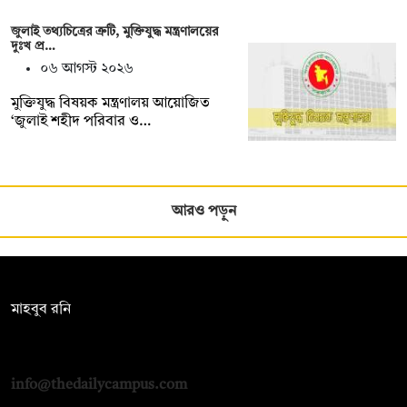
জুলাই তথ্যচিত্রের ত্রুটি, মুক্তিযুদ্ধ মন্ত্রণালয়ের
দুঃখ প্র…
০৬ আগস্ট ২০২৬
মুক্তিযুদ্ধ বিষয়ক মন্ত্রণালয় আয়োজিত
‘জুলাই শহীদ পরিবার ও…
আরও পড়ুন
সম্পাদক:
মাহবুব রনি
দ্য ডেইলি ক্যাম্পাস, দ্বিতীয় তলা, হাসান হোল্ডিংস, ৫২/১ নিউ ইস্কাটন
রোড, ঢাকা ১০০০
info@thedailycampus.com