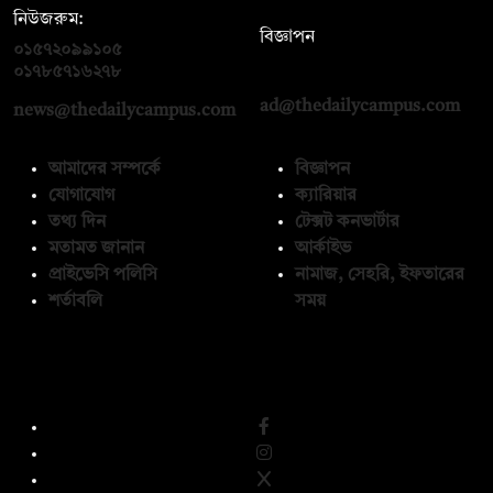
নিউজরুম:
বিজ্ঞাপন
০১৫৭২০৯৯১০৫
,
০১৭১২১৩৬৫৯৩
০১৭৮৫৭১৬২৭৮
ad@thedailycampus.com
news@thedailycampus.com
আমাদের সম্পর্কে
বিজ্ঞাপন
যোগাযোগ
ক্যারিয়ার
তথ্য দিন
টেক্সট কনভার্টার
মতামত জানান
আর্কাইভ
প্রাইভেসি পলিসি
নামাজ, সেহরি, ইফতারের
শর্তাবলি
সময়
অনুসরণ করুন