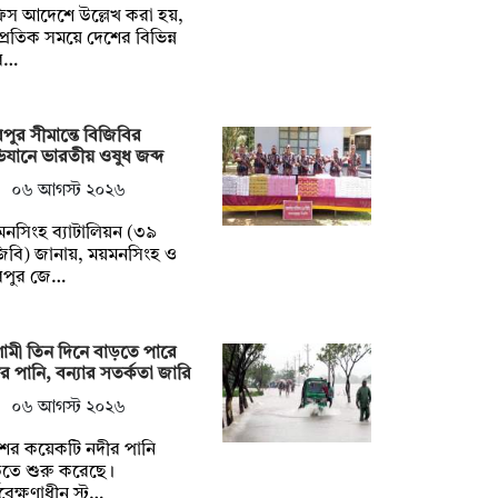
িস আদেশে উল্লেখ করা হয়,
্প্রতিক সময়ে দেশের বিভিন্ন
ব…
পুর সীমান্তে বিজিবির
যানে ভারতীয় ওষুধ জব্দ
০৬ আগস্ট ২০২৬
নসিংহ ব্যাটালিয়ন (৩৯
িবি) জানায়, ময়মনসিংহ ও
রপুর জে…
মী তিন দিনে বাড়তে পারে
র পানি, বন্যার সতর্কতা জারি
০৬ আগস্ট ২০২৬
শের কয়েকটি নদীর পানি
ড়তে শুরু করেছে।
যবেক্ষণাধীন স্ট…