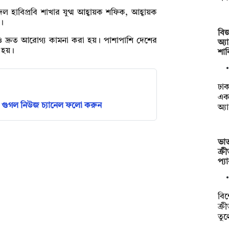
 হাবিপ্রবি শাখার যুগ্ম আহ্বায়ক শফিক, আহ্বায়ক
া।
বিজ
য়ু ও দ্রুত আরোগ্য কামনা করা হয়। পাশাপাশি দেশের
অ্য
া হয়।
শা
ঢাক
একা
গুগল নিউজ চ্যানেল ফলো করুন
অ্
ভা
ক্র
প্য
বিশ
ক্র
তু