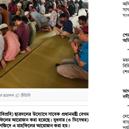
অফ
সাম
সং
শের
অভি
ময়ম
বিজ
শে
আগা
ে ছাত্রদল © টিডিসি
নদী
হাবিপ্রবি) ছাত্রদলের উদ্যোগে সাবেক প্রধানমন্ত্রী বেগম
দে
 মাহফিলের আয়োজন করা হয়েছে। বুধবার (৩ ডিসেম্বর)
বা
্রীয় মসজিদে এ মাহফিলের আয়োজন করা হয়।
পর্