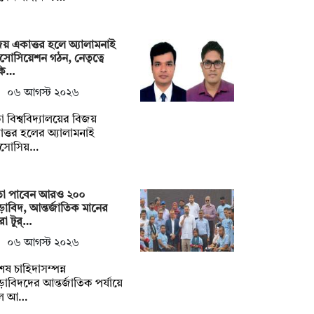
য় একাত্তর হলে অ্যালামনাই
াসোসিয়েশন গঠন, নেতৃত্বে
কি…
০৬ আগস্ট ২০২৬
া বিশ্ববিদ্যালয়ের বিজয়
ত্তর হলের অ্যালামনাই
যাসোসিয়…
তা পাবেন আরও ২০০
ীড়াবিদ, আন্তর্জাতিক মানের
ারা টুর্…
০৬ আগস্ট ২০২৬
েষ চাহিদাসম্পন্ন
ীড়াবিদদের আন্তর্জাতিক পর্যায়ে
লে আ…