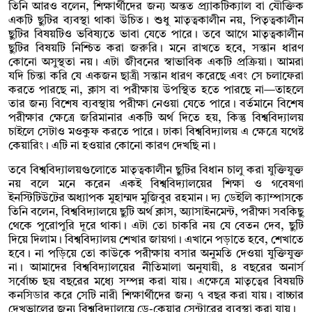
তিনি আরও বলেন, শিক্ষার্থীদের জন্য অন্তত প্র্যাকটিক্যাল বা যৌক্তিক
একটি ছুটির ব্যবস্থা থাকা উচিত। শুধু মাতৃত্বকালীন নয়, পিতৃত্বকালীন
ছুটির বিষয়টিও ভবিষ্যতে ভাবা যেতে পারে। তবে আগে মাতৃত্বকালীন
ছুটির বিষয়টি নিশ্চিত করা জরুরি। মনে রাখতে হবে, সন্তান ধারণ
কোনো অসুস্থতা নয়। এটা জীবনের স্বাভাবিক একটি প্রক্রিয়া। আমরা
যদি চিন্তা করি যে একজন ছাত্রী সন্তান ধারণ করেছে এবং সে চলাফেরা
করতে পারছে না, ক্লাস বা পরীক্ষায় উপস্থিত হতে পারছে না—তাহলে
তার জন্য বিশেষ ব্যবস্থায় পরীক্ষা নেওয়া যেতে পারে। বর্তমানে বিশেষ
পরীক্ষার ক্ষেত্রে জরিমানার একটি অর্থ দিতে হয়, কিন্তু বিশ্ববিদ্যালয়
চাইলে সেটাও মওকুফ করতে পারে। ঢাকা বিশ্ববিদ্যালয় এ ক্ষেত্রে যথেষ্ট
কেয়ারিং। এটি না হওয়ার কোনো কারণ দেখছি না।
তবে বিশ্ববিদ্যালয়গুলোতে মাতৃত্বকালীন ছুটির বিধান চালু করা যুক্তিযুক্ত
নয় বলে মনে করেন একই বিশ্ববিদ্যালয়ের শিক্ষা ও গবেষণা
ইনস্টিটিউটের অধ্যাপক মুহাম্মদ মুজিবুর রহমান। দ্য ডেইলি ক্যাম্পাসকে
তিনি বলেন, বিশ্ববিদ্যালয়ে ছুটি অর্থ ক্লাস, অ্যাসাইনমেন্ট, পরীক্ষা সবকিছু
থেকে পুরোপুরি দূরে থাকা। এটা তো চাকরি নয় যে বেতন দেব, ছুটি
দিয়ে দিলাম। বিশ্ববিদ্যালয় শেখার জায়গা। এখানে পড়াতে হবে, শেখাতে
হবে। না পড়িয়ে তো কাউকে পরীক্ষায় বসার অনুমতি দেওয়া যুক্তিযুক্ত
না। আমাদের বিশ্ববিদ্যালয়ের নীতিমালা অনুযায়ী, ৪ বছরের অনার্স
সর্বোচ্চ ছয় বছরের মধ্যে সম্পন্ন করা যায়। এক্ষেত্রে মাতৃত্বের বিষয়টি
কনসিডার করে সেটি নারী শিক্ষার্থীদের জন্য ৭ বছর করা যায়। বাচ্চার
দেখভালের জন্য বিশ্ববিদ্যালয়ে ডে-কেয়ার সেন্টারের ব্যবস্থা করা যায়।