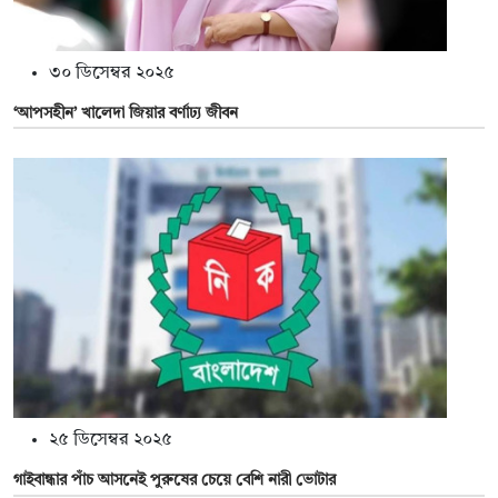
৩০ ডিসেম্বর ২০২৫
‘আপসহীন’ খালেদা জিয়ার বর্ণাঢ্য জীবন
২৫ ডিসেম্বর ২০২৫
গাইবান্ধার পাঁচ আসনেই পুরুষের চেয়ে বেশি নারী ভোটার