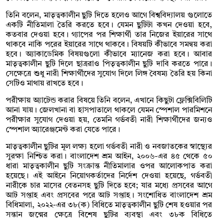
তিনি বলেন, মাতৃত্বকালীন ছুটি দিতে হলেও আগে বিশ্ববিদ্যালয় গুলোতে
একটি নীতিমালা তৈরি করতে হবে। যেমন ছুটিটা কখন দেওয়া হবে,
কতবার দেওয়া হবে। গ্যাপের পর শিক্ষার্থী তার নিজের ইয়ারের সাথে
থাকবে নাকি পরের ইয়ারের সাথে থাকবে। বিষয়টি কীভাবে সমন্বয় করা
হবে। অ্যাকাডেমিক বিষয়গুলো কীভাবে ম্যানেজ করা হবে। আবার
মাতৃত্বকালীন ছুটি দিলে ছাত্ররাও পিতৃত্বকালীন ছুটি দাবি করতে পারে।
সেক্ষেত্রে শুধু নারী শিক্ষার্থীদের সুযোগ দিলে লিঙ্গ বৈষম্য তৈরি হয় কিনা
সেটিও মাথায় রাখতে হবে।
পরীক্ষায় অ্যাটেন্ড করার বিষয়ে তিনি বলেন, এখানে কিছুটা ফ্লেক্সিবিলিটি
আনা যায়। জেলখানা বা হাসপাতালে থাকলে যেমন স্পেশাল পারমিশনে
পরীক্ষার সুযোগ দেওয়া হয়, তেমনি গর্ভবতী নারী শিক্ষার্থীদের জন্যও
স্পেশাল অ্যারেঞ্জমেন্ট করা যেতে পারে।
মাতৃত্বকালীন ছুটির মূল লক্ষ্য হলো গর্ভবতী নারী ও নবজাতকের স্বাস্থ্যের
সুরক্ষা নিশ্চিত করা। বাংলাদেশ শ্রম আইন, ২০০৬-এর ৪৫ থেকে ৫০
ধারা মাতৃত্বকালীন ছুটি সংক্রান্ত নীতিমালার ওপর আলোকপাত করা
হয়েছে। এই আইনে নিয়োগকর্তাদের নির্দেশ দেওয়া হয়েছে, গর্ভবতী
নারীকে চার মাসের বেতনসহ ছুটি দিতে হবে; যার মধ্যে প্রসবের আগে
আট সপ্তাহ এবং প্রসবের পরে আট সপ্তাহ। সংশোধিত বাংলাদেশ শ্রম
বিধিমালা, ২০২২-এর ৩৮(ক) বিধিতে মাতৃত্বকালীন ছুটি শেষ হওয়ার পর
সন্তান জন্মের ক্ষেত্রে বিশেষ ছুটির ব্যবস্থা এবং ৩৮ক বিধিতে