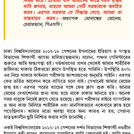
নির্ভর করে। প্রার্থীরা যদি আমাদের কাছে বয়স বৃদ্ধির
দাবি জানায়, তাহলে আমরা সেটি সরকারকে অবহিত
করব। এরপর সরকার যে সিদ্ধান্ত দেবে, আমরা তা
বাস্তবায়ন করব।
—
অধ্যাপক মোবাশ্বের মোনেম,
চেয়ারম্যান, পিএসসি।
ঢাকা বিশ্ববিদ্যালয়ের ২০১৭-১৮ সেশনের ইসলামের ইতিহাস ও সংস্কৃত
বিভাগের শিক্ষার্থী আসমা মালিহা(ছদ্মনাম) বলেন, পঞ্চম সেমিস্টারের
শুরুতে আমি অন্তঃসত্ত্বা হই। গর্ভধারণের প্রথম থেকেই আমার শারীরিক
জটিলতা থাকায় ঠিকমতো ক্লাসে উপস্থিত হতে পারিনি। উপস্থিতি ৪০%
এর নিচে থাকায় ফাইনাল পরীক্ষায় অংশগ্রহণের অনুমতি পাইনি। এরপর
ফের ভর্তির আবেদন করে বাড়িতে চলে যাই। সেখানেই আমার মেয়ের
জন্ম হয়। এরপর পরের ব্যাচের সঙ্গে ফের ক্লাস শুরু করি। আমার
মেয়ের দেখাশোনার জন্য বাধ্য হয়ে মাকে ঢাকায় আনতে হয়। অনেক
সময় বাবুকে নিয়েই ক্লাসে যেতে হয়েছে। ক্লাস পরীক্ষার বাইরে সাংসারিক
ও অন্য কাজ মিলিয়ে শারীরিক এবং মানসিকভাবে একেবারে ক্লান্ত হয়ে
পড়েছিলাম। আমার মতো অবস্থা যাতে অন্য কারও না হয়, সেজন্য
মাতৃত্বকালীন ছুটি নিশ্চিত করার দাবি জানাচ্ছি।
একই বিশ্ববিদ্যালয়ের ২০১৬-১৭ সেশনের দর্শন বিভাগের শিক্ষার্থী নওরীন