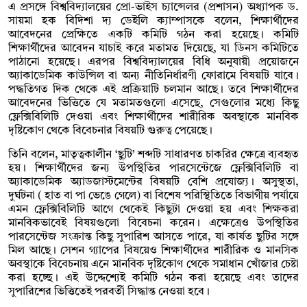
এ প্রসঙ্গে বিশ্ববিদ্যালয়ের প্রো-ভাইস চ্যান্সেলর (প্রশাসন) অধ্যাপক ড.
সায়মা হক বিদিশা দ্য ডেইলি ক্যাম্পাসকে বলেন, শিক্ষার্থীদের
আবেদনের প্রেক্ষিতে একটি কমিটি গঠন করা হয়েছে। কমিটি
শিক্ষার্থীদের আবেদন যাচাই করে মতামত দিয়েছে, যা ডিনস কমিটিতে
পাঠানো হয়েছে। এরপর বিশ্ববিদ্যালয়ের বিধি অনুযায়ী প্রয়োজনে
অ্যাকাডেমিক কাউন্সিল বা অন্য নীতিনির্ধারণী ফোরামে বিষয়টি যাবে।
পদ্ধতিগত দিক থেকে এই প্রক্রিয়াটি চলমান আছে। তবে শিক্ষার্থীদের
আবেদনের ভিত্তিতে যে মতামতগুলো এসেছে, সেগুলোর মধ্যে কিছু
ফ্লেক্সিবিলিটি দেওয়া এবং শিক্ষার্থীদের শারীরিক অবস্থাকে মানবিক
দৃষ্টিকোণ থেকে বিবেচনার বিষয়টি গুরুত্ব পেয়েছে।
তিনি বলেন, মাতৃত্বকালীন ‘ছুটি’ শব্দটি সাধারণত চাকরির ক্ষেত্রে ব্যবহৃত
হয়। শিক্ষার্থীদের জন্য উপস্থিতির পারসেন্টেজে ফ্লেক্সিবিলিটি বা
অ্যাকাডেমিক অ্যাডজাস্টমেন্টের বিষয়টি বেশি প্রযোজ্য। অসুস্থতা,
দুর্ঘটনা ( হাত বা পা ভেঙে গেলে) বা বিশেষ পরিস্থিতিতে বিভাগীয় পর্যায়ে
এমন ফ্লেক্সিবিলিটি আগে থেকেই কিছুটা দেওয়া হয় এবং শিক্ষকরা
মানবিকভাবেই বিষয়গুলো বিবেচনা করেন। এক্ষেত্রেও উপস্থিতির
পারসেন্টেজ সংক্রান্ত কিছু সুপারিশ আসতে পারে, যা কার্যত ছুটির সঙ্গে
মিল আছে। সেশন গ্যাপের বিষয়েও শিক্ষার্থীদের শারীরিক ও মানসিক
অবস্থাকে বিবেচনায় এনে মানবিক দৃষ্টিকোণ থেকে সমাধান খোঁজার চেষ্টা
করা হচ্ছে। এই উদ্দেশ্যেই কমিটি গঠন করা হয়েছে এবং তাদের
সুপারিশের ভিত্তিতেই পরবর্তী সিদ্ধান্ত নেওয়া হবে।