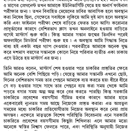
ইসলাম তন্বী বলেন, করোনার সময়টাতে আমি প্রেগনেন্ট হই। আমি যখন
৫ মাসের প্রেগনেন্ট তখন আমাকে ইউনিভার্সিটি যেতে হয় অনার্স ফাইনাল
পরীক্ষার জন্য ৷ তখন বিবাহিত মেয়েদের ঢাবির আবাসিক হলে অবস্থান
করা নিষেধ ছিল, সেক্ষেত্রে সবাইকে লুকিয়ে আমি দুই মাস হলে অবস্থান
করি এবং ফাইনাল পরীক্ষা শেষে বাড়িতে ফেরত চলে আসি৷ করোনার
প্রাদুর্ভাবের কারণে বেশিরভাগ ক্লাস তখন অনলাইনে হওয়ায় বাড়িতে
বসেই মাস্টার্স শুরু করি। কিন্তু আমার সন্তান জন্মের তিনদিন পরেই
অফলাইনে মিডটার্ম পরীক্ষা শুরু হয় ৷ এ অবস্থায় আমি সিদ্ধান্ত নিতে
বাধ্য হই একটা বছর গ্যাপ দেওয়ার। পরবর্তীতে আমাকে অনেক যুদ্ধ
করে দশমাস বয়সের সন্তানকে কোলে নিয়ে পরিবার ব্যতীত একা ঢাকায়
এসে উঠতে হয় মাস্টার্স এর জন্য।
তিনি আরও বলেন, মাস্টার্স শেষ হওয়ার পরে চাকরির প্রস্তুতির ক্ষেত্রে
আমি অনেক বেশি পিছিয়ে পড়ি। যেহেতু আমার সন্তানটি এখনো ছোট,
দিনের বেশিরভাগ সময় তার পেছনে আমাকে ব্যয় করতে হয়৷ ধীরে ধীরে
সে বড় হওয়ার সাথে সাথে তার পেছনে ব্যয় করা সময় থেকে আমি
পড়তে বসার সময় অল্প অল্প করে বের করতে পারছি৷ কিন্তু সরকারি
চাকরিতে প্রবেশের বয়সসীমা সীমিত হবার কারণে আমার হাতে
একেবারেই ন্যূনতম সময় আছে নিজেকে প্রস্তুত করার৷ এত অপ্রতুল
সময়ের মধ্যে চাকরির প্রতিযোগীতায় নিজের অবস্থান করে নেয়া প্রায়
অসম্ভব। এক্ষেত্রে মাতৃত্বকে বিশেষ পরিস্থিতি বিবেচনায় এনে সরকারি
চাকরিতে প্রবেশের বয়সসীমায় কিছুটা শিথিলতা এলে আমার মতো
অনেকে স্বস্তির নিশ্বাস ফেলতে পারে, এবং পরিস্থিতি অনুযায়ী নিজের