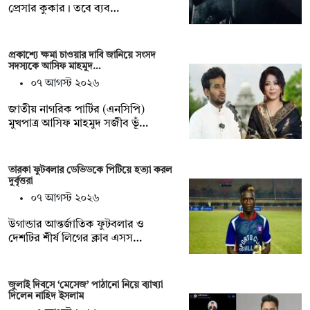
প্রেসার কুকার। তবে ব্যব…
প্রকাশ্যে ক্ষমা চাওয়ার দাবি জানিয়ে সংসদ
সদস্যকে আসিফ মাহমুদ…
০৭ আগস্ট ২০২৬
জাতীয় নাগরিক পার্টির (এনসিপি)
মুখপাত্র আসিফ মাহমুদ সজীব ভূঁ…
তারকা ফুটবলার ডেভিডকে পিটিয়ে হত্যা করল
দুর্বৃত্তরা
০৭ আগস্ট ২০২৬
উগান্ডার আন্তর্জাতিক ফুটবলার ও
দেশটির শীর্ষ লিগের ক্লাব এসস…
জুলাই দিবসে ‘মেসেজ’ পাঠানো নিয়ে ব্যাখ্যা
দিলেন নাহিদ ইসলাম