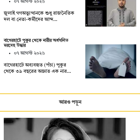
০৭ আগস্ট ২০২৬
জুলাই গণঅভ্যুত্থানকে শুধু রাজনৈতিক
দল বা নেতা-কর্মীদের আন্দ…
বাগেরহাটে পুকুর থেকে নারীর অর্ধগলিত
মরদেহ উদ্ধার
০৭ আগস্ট ২০২৬
বাগেরহাটে অব্যবহৃত (পঁচা) পুকুর
থেকে ৩৯ বছরের অজ্ঞাত এক নার…
আরও পড়ুন