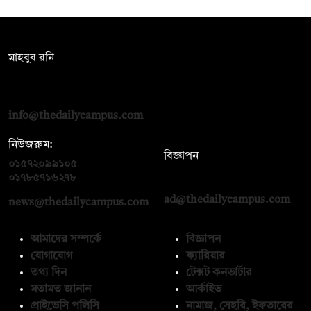
সম্পাদক:
মাহবুব রনি
দ্য ডেইলি ক্যাম্পাস, দ্বিতীয় তলা, হাসান হোল্ডিংস, ৫২/১ নিউ ইস্কাটন
রোড, ঢাকা ১০০০
info@thedailycampus.com
নিউজরুম:
বিজ্ঞাপন
০১৫৭২০৯৯১০৫
,
০১৭১২১৩৬৫৯৩
০১৭৮৫৭১৬২৭৮
ad@thedailycampus.com
news@thedailycampus.com
আমাদের সম্পর্কে
বিজ্ঞাপন
যোগাযোগ
ক্যারিয়ার
তথ্য দিন
টেক্সট কনভার্টার
মতামত জানান
আর্কাইভ
প্রাইভেসি পলিসি
নামাজ, সেহরি, ইফতারের