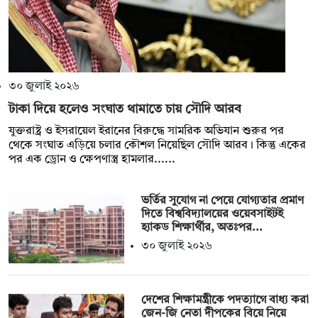
৩০ জুলাই ২০২৬
টাকা দিয়ে হলেও সংঘাত থামাতে চায় সৌদি আরব
যুক্তরাষ্ট্র ও ইসরায়েল ইরানের বিরুদ্ধে সামরিক অভিযান শুরুর পর
থেকে সংঘাত এড়িয়ে চলার কৌশল নিয়েছিল সৌদি আরব। কিন্তু একের
পর এক ড্রোন ও ক্ষেপণাস্ত্র হামলার......
ভর্তির সুযোগ না পেয়ে যোগ্যতার প্রমাণ
দিতে বিশ্ববিদ্যালয়ের ওয়েবসাইটই
হ্যাকড শিক্ষার্থীর, অতঃপর...
৩০ জুলাই ২০২৬
দেশের শিক্ষামন্ত্রীকে পদত্যাগে বাধ্য করা
জেন-জি নেতা দীপকের বিয়ে নিয়ে