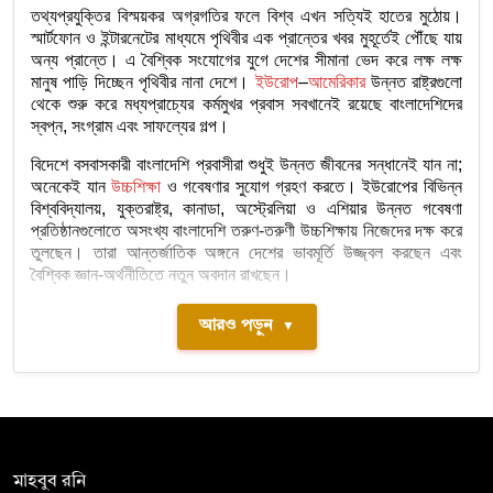
তথ্যপ্রযুক্তির বিস্ময়কর অগ্রগতির ফলে বিশ্ব এখন সত্যিই হাতের মুঠোয়।
স্মার্টফোন ও ইন্টারনেটের মাধ্যমে পৃথিবীর এক প্রান্তের খবর মুহূর্তেই পৌঁছে যায়
অন্য প্রান্তে। এ বৈশ্বিক সংযোগের যুগে দেশের সীমানা ভেদ করে লক্ষ লক্ষ
মানুষ পাড়ি দিচ্ছেন পৃথিবীর নানা দেশে।
ইউরোপ
–
আমেরিকার
উন্নত রাষ্ট্রগুলো
থেকে শুরু করে মধ্যপ্রাচ্যের কর্মমুখর প্রবাস সবখানেই রয়েছে বাংলাদেশিদের
স্বপ্ন, সংগ্রাম এবং সাফল্যের গল্প।
বিদেশে বসবাসকারী বাংলাদেশি প্রবাসীরা শুধুই উন্নত জীবনের সন্ধানেই যান না;
অনেকেই যান
উচ্চশিক্ষা
ও গবেষণার সুযোগ গ্রহণ করতে। ইউরোপের বিভিন্ন
বিশ্ববিদ্যালয়, যুক্তরাষ্ট্র, কানাডা, অস্ট্রেলিয়া ও এশিয়ার উন্নত গবেষণা
প্রতিষ্ঠানগুলোতে অসংখ্য বাংলাদেশি তরুণ-তরুণী উচ্চশিক্ষায় নিজেদের দক্ষ করে
তুলছেন। তারা আন্তর্জাতিক অঙ্গনে দেশের ভাবমূর্তি উজ্জ্বল করছেন এবং
বৈশ্বিক জ্ঞান-অর্থনীতিতে নতুন অবদান রাখছেন।
আরও পড়ুন
▼
সম্পাদক:
মাহবুব রনি