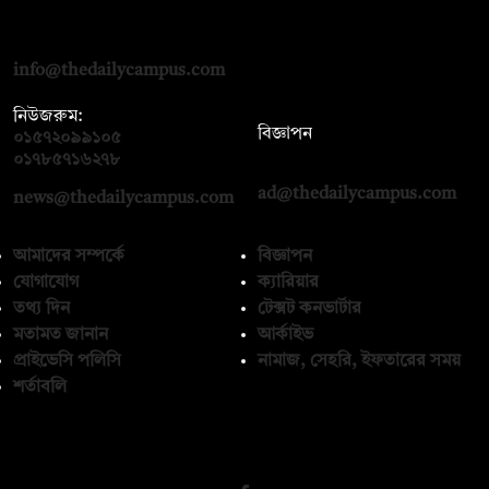
দ্য ডেইলি ক্যাম্পাস, দ্বিতীয় তলা, হাসান হোল্ডিংস, ৫২/১ নিউ ইস্কাটন
রোড, ঢাকা ১০০০
info@thedailycampus.com
নিউজরুম:
বিজ্ঞাপন
০১৫৭২০৯৯১০৫
,
০১৭১২১৩৬৫৯৩
০১৭৮৫৭১৬২৭৮
ad@thedailycampus.com
news@thedailycampus.com
আমাদের সম্পর্কে
বিজ্ঞাপন
যোগাযোগ
ক্যারিয়ার
তথ্য দিন
টেক্সট কনভার্টার
মতামত জানান
আর্কাইভ
প্রাইভেসি পলিসি
নামাজ, সেহরি, ইফতারের সময়
শর্তাবলি
অনুসরণ করুন