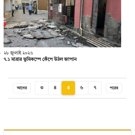
২৮ জুলাই ২০২৬
৭.১ মাত্রার ভূমিকম্পে কেঁপে উঠল জাপান
৩
৪
৫
৬
৭
আগের
পরের