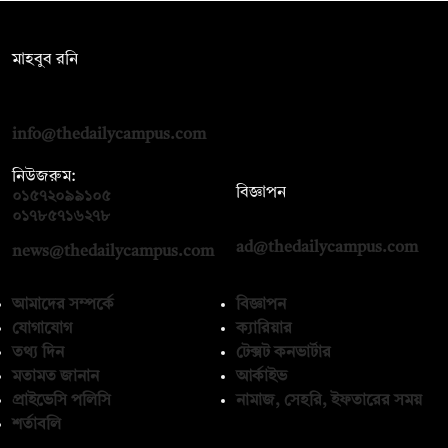
সম্পাদক:
মাহবুব রনি
দ্য ডেইলি ক্যাম্পাস, দ্বিতীয় তলা, হাসান হোল্ডিংস, ৫২/১ নিউ ইস্কাটন
রোড, ঢাকা ১০০০
info@thedailycampus.com
নিউজরুম:
বিজ্ঞাপন
০১৫৭২০৯৯১০৫
,
০১৭১২১৩৬৫৯৩
০১৭৮৫৭১৬২৭৮
ad@thedailycampus.com
news@thedailycampus.com
আমাদের সম্পর্কে
বিজ্ঞাপন
যোগাযোগ
ক্যারিয়ার
তথ্য দিন
টেক্সট কনভার্টার
মতামত জানান
আর্কাইভ
প্রাইভেসি পলিসি
নামাজ, সেহরি, ইফতারের সময়
শর্তাবলি