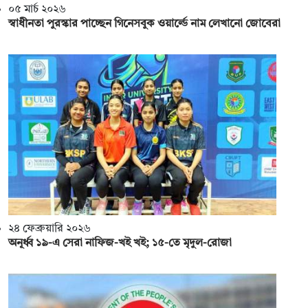
০৫ মার্চ ২০২৬
স্বাধীনতা পুরস্কার পাচ্ছেন গিনেসবুক ওয়ার্ল্ডে নাম লেখানো জোবেরা
২৪ ফেব্রুয়ারি ২০২৬
অনূর্ধ্ব ১৯-এ সেরা নাফিজ-খই খই; ১৫-তে মৃদুল-রোজা