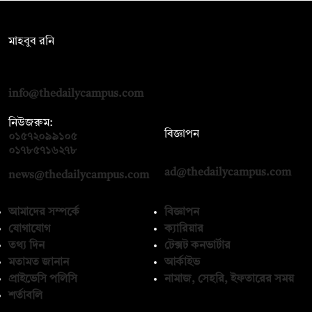
সম্পাদক:
মাহবুব রনি
দ্য ডেইলি ক্যাম্পাস, দ্বিতীয় তলা, হাসান হোল্ডিংস, ৫২/১ নিউ ইস্কাটন
রোড, ঢাকা ১০০০
info@thedailycampus.com
নিউজরুম:
বিজ্ঞাপন
০১৫৭২০৯৯১০৫
,
০১৭১২১৩৬৫৯৩
০১৭৮৫৭১৬২৭৮
ad@thedailycampus.com
news@thedailycampus.com
আমাদের সম্পর্কে
বিজ্ঞাপন
যোগাযোগ
ক্যারিয়ার
তথ্য দিন
টেক্সট কনভার্টার
মতামত জানান
আর্কাইভ
প্রাইভেসি পলিসি
নামাজ, সেহরি, ইফতারের সময়
শর্তাবলি