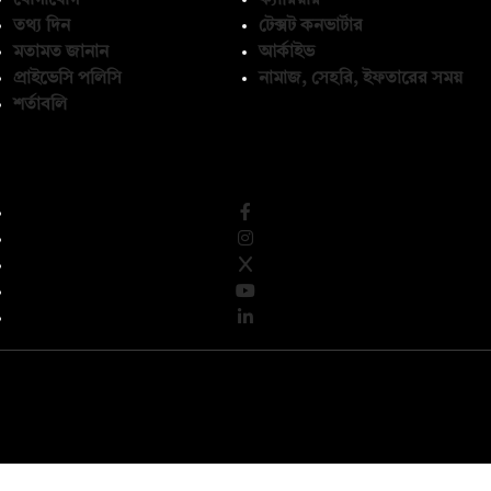
তথ্য দিন
টেক্সট কনভার্টার
মতামত জানান
আর্কাইভ
প্রাইভেসি পলিসি
নামাজ, সেহরি, ইফতারের সময়
শর্তাবলি
অনুসরণ করুন
© কপিরাইট 2026, দ্য ডেইলি ক্যাম্পাস লিমিটেড