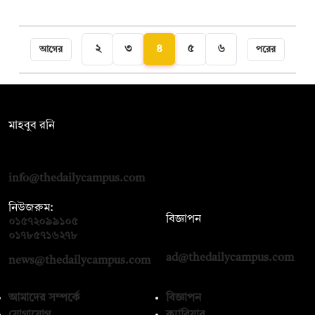
২
৩
৪
৫
৬
আগের
পরের
সম্পাদক:
মাহবুব রনি
দ্য ডেইলি ক্যাম্পাস, দ্বিতীয় তলা, হাসান হোল্ডিংস, ৫২/১ নিউ ইস্কাটন
রোড, ঢাকা ১০০০
info@thedailycampus.com
নিউজরুম:
বিজ্ঞাপন
০১৫৭২০৯৯১০৫
,
০১৭১২১৩৬৫৯৩
০১৭৮৫৭১৬২৭৮
ad@thedailycampus.com
news@thedailycampus.com
আমাদের সম্পর্কে
বিজ্ঞাপন
যোগাযোগ
ক্যারিয়ার