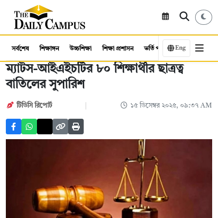
Eng
সর্বশেষ
শিক্ষাঙ্গন
উচ্চশিক্ষা
শিক্ষা প্রশাসন
ভর্তি পরীক্ষা
কর্মসংস্থান
ম্যাটস-আইএইচটির ৮০ শিক্ষার্থীর ছাত্রত্ব
বাতিলের সুপারিশ
টিডিসি রিপোর্ট
১৫ ডিসেম্বর ২০২৫, ০৯:৩৭ AM