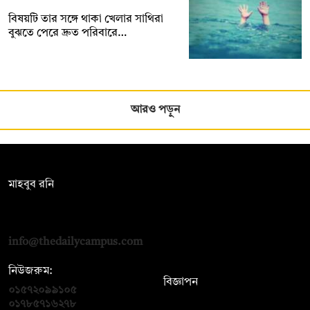
বিষয়টি তার সঙ্গে থাকা খেলার সাথিরা
বুঝতে পেরে দ্রুত পরিবারে…
আরও পড়ুন
সম্পাদক:
মাহবুব রনি
দ্য ডেইলি ক্যাম্পাস, দ্বিতীয় তলা, হাসান হোল্ডিংস, ৫২/১ নিউ ইস্কাটন
রোড, ঢাকা ১০০০
info@thedailycampus.com
নিউজরুম:
বিজ্ঞাপন
০১৫৭২০৯৯১০৫
,
০১৭১২১৩৬৫৯৩
০১৭৮৫৭১৬২৭৮