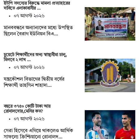
ইউপি সদস্যের বিরুদ্ধে মামলা প্রত্যাহারের
দাবিতে এলাকাবাসীর …
০৭ আগস্ট ২০২৬
মানববন্ধনে অন্যান্যদের মধ্যে উপস্থিত
ছিলেন বৈরাগ ইউনিয়ন বিএ…
চুয়েটে শিক্ষার্থীদের জন্য স্বাস্থ্যবীমা চালু,
মিলবে ২ লাখ …
০৭ আগস্ট ২০২৬
যন্ত্রকৌশল বিভাগের দ্বিতীয় বর্ষের
শিক্ষার্থী তাহসিন শাহাদা…
বছরে ৩৭৫০ কোটি টাকা আয়
রোনালদোর,মেসির কত?
০৭ আগস্ট ২০২৬
সেরা হিসেবে এগিয়ে থাকলেও আর্থিক
সাফল্যে ক্রিশ্চিয়ানো রোনালদ…