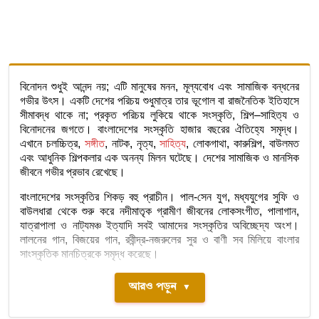
বিনোদন শুধুই আনন্দ নয়; এটি মানুষের মনন, মূল্যবোধ এবং সামাজিক বন্ধনের
গভীর উৎস। একটি দেশের পরিচয় শুধুমাত্র তার ভূগোল বা রাজনৈতিক ইতিহাসে
সীমাবদ্ধ থাকে না; প্রকৃত পরিচয় লুকিয়ে থাকে সংস্কৃতি, শিল্প–সাহিত্য ও
বিনোদনের জগতে। বাংলাদেশের সংস্কৃতি হাজার বছরের ঐতিহ্যে সমৃদ্ধ।
এখানে চলচ্চিত্র,
সঙ্গীত
, নাটক, নৃত্য,
সাহিত্য
, লোকগাথা, কারুশিল্প, বাউলমত
এবং আধুনিক শিল্পকলার এক অনন্য মিলন ঘটেছে। দেশের সামাজিক ও মানসিক
জীবনে গভীর প্রভাব রেখেছে।
বাংলাদেশের সংস্কৃতির শিকড় বহু প্রাচীন। পাল-সেন যুগ, মধ্যযুগের সুফি ও
বাউলধারা থেকে শুরু করে নদীমাতৃক গ্রামীণ জীবনের লোকসংগীত, পালাগান,
যাত্রাপালা ও নাট্যমঞ্চ ইত্যাদি সবই আমাদের সংস্কৃতির অবিচ্ছেদ্য অংশ।
লালনের গান, বিজয়ের গান, রবীন্দ্র-নজরুলের সুর ও বাণী সব মিলিয়ে বাংলার
সাংস্কৃতিক মানচিত্রকে সমৃদ্ধ করেছে।
আরও পড়ুন
▼