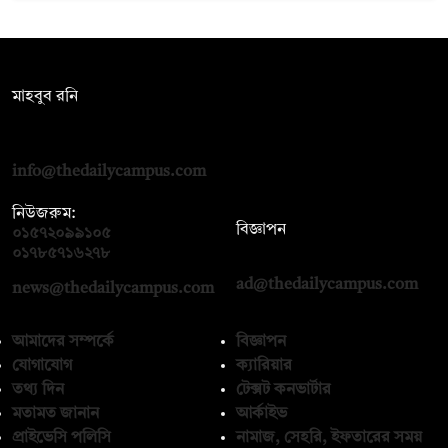
সম্পাদক:
মাহবুব রনি
দ্য ডেইলি ক্যাম্পাস, দ্বিতীয় তলা, হাসান হোল্ডিংস, ৫২/১ নিউ ইস্কাটন
রোড, ঢাকা ১০০০
info@thedailycampus.com
নিউজরুম:
বিজ্ঞাপন
০১৫৭২০৯৯১০৫
,
০১৭১২১৩৬৫৯৩
০১৭৮৫৭১৬২৭৮
ad@thedailycampus.com
news@thedailycampus.com
আমাদের সম্পর্কে
বিজ্ঞাপন
যোগাযোগ
ক্যারিয়ার
তথ্য দিন
টেক্সট কনভার্টার
মতামত জানান
আর্কাইভ
প্রাইভেসি পলিসি
নামাজ, সেহরি, ইফতারের সময়