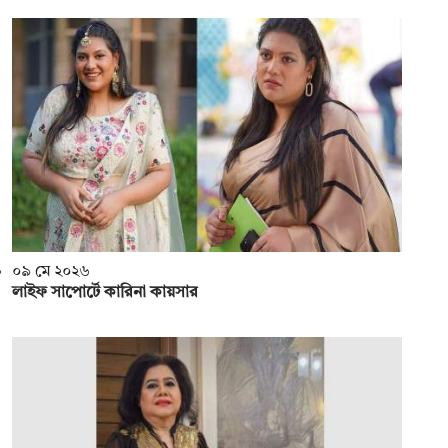
০৯ মে ২০২৬
লাইফ সাপোর্টে কারিনা কায়সার