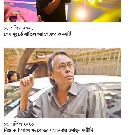
১৮ এপ্রিল ২০২৬
শেষ মুহূর্তে বাতিল অ্যাশেজের কনসার্ট
১৬ এপ্রিল ২০২৬
নিজ ক্যাম্পাসে মরণোত্তর সম্মাননায় হুমায়ূন ফরীদি