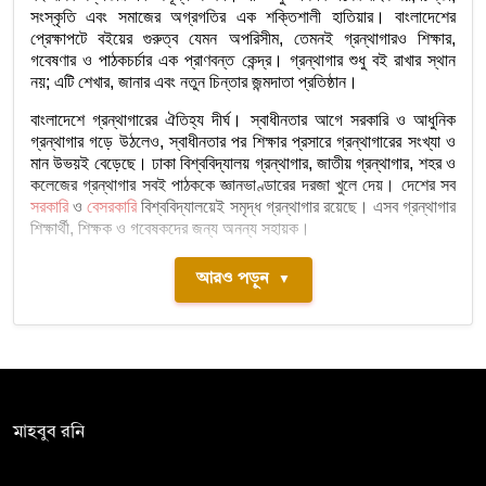
সংস্কৃতি এবং সমাজের অগ্রগতির এক শক্তিশালী হাতিয়ার। বাংলাদেশের
প্রেক্ষাপটে বইয়ের গুরুত্ব যেমন অপরিসীম, তেমনই গ্রন্থাগারও শিক্ষার,
গবেষণার ও পাঠকচর্চার এক প্রাণবন্ত কেন্দ্র। গ্রন্থাগার শুধু বই রাখার স্থান
নয়; এটি শেখার, জানার এবং নতুন চিন্তার জন্মদাতা প্রতিষ্ঠান।
বাংলাদেশে গ্রন্থাগারের ঐতিহ্য দীর্ঘ। স্বাধীনতার আগে সরকারি ও আধুনিক
গ্রন্থাগার গড়ে উঠলেও, স্বাধীনতার পর শিক্ষার প্রসারে গ্রন্থাগারের সংখ্যা ও
মান উভয়ই বেড়েছে। ঢাকা বিশ্ববিদ্যালয় গ্রন্থাগার, জাতীয় গ্রন্থাগার, শহর ও
কলেজের গ্রন্থাগার সবই পাঠককে জ্ঞানভাণ্ডারের দরজা খুলে দেয়। দেশের সব
সরকারি
ও
বেসরকারি
বিশ্ববিদ্যালয়েই সমৃদ্ধ গ্রন্থাগার রয়েছে। এসব গ্রন্থাগার
শিক্ষার্থী, শিক্ষক ও গবেষকদের জন্য অনন্য সহায়ক।
আরও পড়ুন
▼
সম্পাদক:
মাহবুব রনি
দ্য ডেইলি ক্যাম্পাস, দ্বিতীয় তলা, হাসান হোল্ডিংস, ৫২/১ নিউ ইস্কাটন
রোড, ঢাকা ১০০০