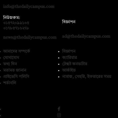
info@thedailycampus.com
নিউজরুম:
বিজ্ঞাপন
০১৫৭২০৯৯১০৫
,
০১৭১২১৩৬৫৯৩
০১৭৮৫৭১৬২৭৮
ad@thedailycampus.com
news@thedailycampus.com
আমাদের সম্পর্কে
বিজ্ঞাপন
যোগাযোগ
ক্যারিয়ার
তথ্য দিন
টেক্সট কনভার্টার
মতামত জানান
আর্কাইভ
প্রাইভেসি পলিসি
নামাজ, সেহরি, ইফতারের সময়
শর্তাবলি
অনুসরণ করুন