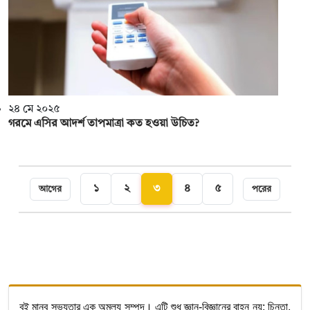
২৪ মে ২০২৫
গরমে এসির আদর্শ তাপমাত্রা কত হওয়া উচিত?
১
২
৩
৪
৫
আগের
পরের
বই মানব সভ্যতার এক অমূল্য সম্পদ। এটি শুধু জ্ঞান-বিজ্ঞানের বাহন নয়; চিন্তা,