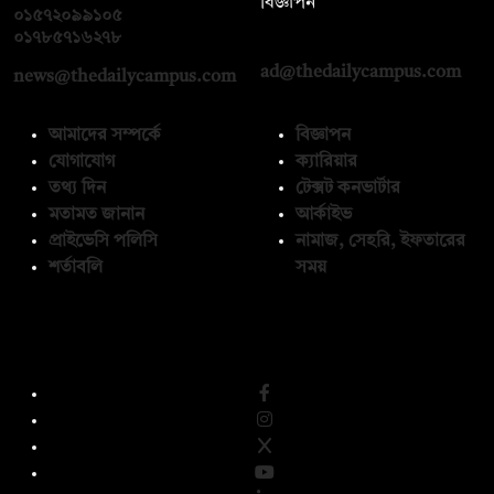
বিজ্ঞাপন
০১৫৭২০৯৯১০৫
,
০১৭১২১৩৬৫৯৩
০১৭৮৫৭১৬২৭৮
ad@thedailycampus.com
news@thedailycampus.com
আমাদের সম্পর্কে
বিজ্ঞাপন
যোগাযোগ
ক্যারিয়ার
তথ্য দিন
টেক্সট কনভার্টার
মতামত জানান
আর্কাইভ
প্রাইভেসি পলিসি
নামাজ, সেহরি, ইফতারের
শর্তাবলি
সময়
অনুসরণ করুন