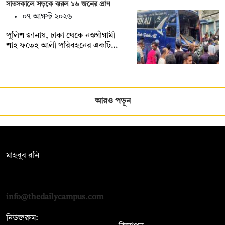
সাতসকালে সড়কে ঝরল ১৬ জনের প্রাণ
০৭ আগস্ট ২০২৬
পুলিশ জানায়, ঢাকা থেকে নওগাঁগামী
শাহ ফতেহ আলী পরিবহনের একটি…
আরও পড়ুন
সম্পাদক:
মাহবুব রনি
দ্য ডেইলি ক্যাম্পাস, দ্বিতীয় তলা, হাসান হোল্ডিংস, ৫২/১ নিউ ইস্কাটন
রোড, ঢাকা ১০০০
info@thedailycampus.com
নিউজরুম: