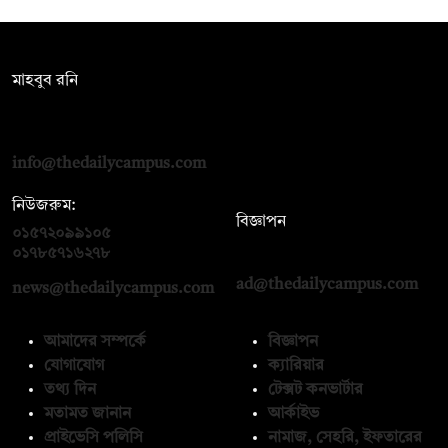
সম্পাদক:
মাহবুব রনি
দ্য ডেইলি ক্যাম্পাস, দ্বিতীয় তলা, হাসান হোল্ডিংস, ৫২/১ নিউ ইস্কাটন
রোড, ঢাকা ১০০০
info@thedailycampus.com
নিউজরুম:
বিজ্ঞাপন
০১৫৭২০৯৯১০৫
,
০১৭১২১৩৬৫৯৩
০১৭৮৫৭১৬২৭৮
ad@thedailycampus.com
news@thedailycampus.com
আমাদের সম্পর্কে
বিজ্ঞাপন
যোগাযোগ
ক্যারিয়ার
তথ্য দিন
টেক্সট কনভার্টার
মতামত জানান
আর্কাইভ
প্রাইভেসি পলিসি
নামাজ, সেহরি, ইফতারের