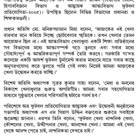
সভাপতিত্ব করেন অধ্যাপক এস এম গিয়াস উদ্দিন (বিভাগীয় প্রধান,
হিসাববিজ্ঞান বিভাগ ও আহ্বায়ক আন্তঃবিভাগ ফুটবল
প্রতিযোগিতা-২০২৫)। উপস্থিত ছিলেন বিভিন্ন বিভাগের প্রধানরা ও
শিক্ষকমণ্ডলী।
প্রধান অতিথি মো. মনিরুজ্জামান মিয়া বলেন, ‘আজকের এই খেলা
বারবার মনে করিয়ে দিচ্ছে ছোটবেলার স্মৃতিকে। তখন খেলার তেমন
আয়োজন ছিল না। এই আন্তঃবিভাগ খেলাধুলা একটি শিক্ষা প্রতিষ্ঠানের
সব বিভাগের মধ্যে আন্তঃসম্পর্ক গড়ে তুলবে এবং সবার মধ্যে
সৌহার্দ্যপূর্ণ ও আন্তরিকতাপূর্ণ সম্পর্ক তৈরি করবে। সরকারি সা’দত
কলেজে একটি আদর্শ ফুটবল টুর্নামেন্ট করার মাধ্যমে যাতে সবার কাছে
অনুসরণযোগ্য করে তুলতে পারি সেই লক্ষ্য নিয়েই আমরা আজকের
খেলা উদ্বোধন করতে যাচ্ছি।’
বিশেষ অতিথি অধ্যাপক সুব্রত কুমার সাহা বলেন, ‘মেধা ও মননের
বিকাশে খেলাধুলার গুরুত্ব অপরিসীম। আমরা সবার সহযোগিতার
মাধ্যমে সুষ্ঠুভাবে খেলার পরিসমাপ্তি ঘটাতে সমর্থ হব।’
পরিশেষে অত্র ফুটবল প্রতিযোগিতার আহ্বায়ক এবং উদ্বোধনী অনুষ্ঠানের
সভাপতি অধ্যাপক এস এম গিয়াস উদ্দিন বক্তব্যের শুরুতে সবাইকে
শুভেচ্ছা জানান। এরপর তিনি বলেন, ‘ফুটবল খেলা নান্দনিক খেলা,
কৌশলের খেলা, উদ্দীপনার খেলা, আনন্দের খেলা। আমরা এই খেলা
থেকে আনন্দ পেতে চাই, নান্দনিকতা দেখতে চাই।’