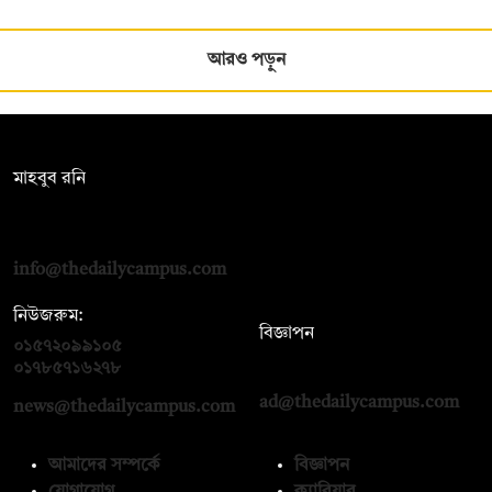
আরও পড়ুন
সম্পাদক:
মাহবুব রনি
দ্য ডেইলি ক্যাম্পাস, দ্বিতীয় তলা, হাসান হোল্ডিংস, ৫২/১ নিউ ইস্কাটন
রোড, ঢাকা ১০০০
info@thedailycampus.com
নিউজরুম:
বিজ্ঞাপন
০১৫৭২০৯৯১০৫
,
০১৭১২১৩৬৫৯৩
০১৭৮৫৭১৬২৭৮
ad@thedailycampus.com
news@thedailycampus.com
আমাদের সম্পর্কে
বিজ্ঞাপন
যোগাযোগ
ক্যারিয়ার