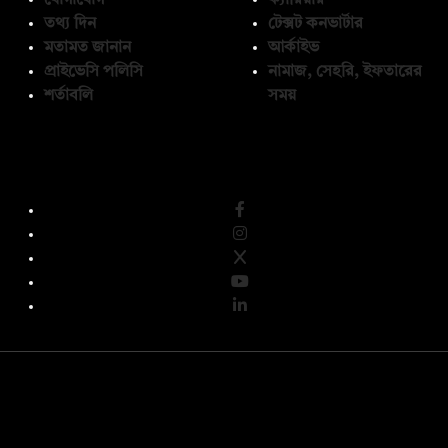
তথ্য দিন
টেক্সট কনভার্টার
মতামত জানান
আর্কাইভ
প্রাইভেসি পলিসি
নামাজ, সেহরি, ইফতারের
শর্তাবলি
সময়
অনুসরণ করুন
© কপিরাইট 2026, দ্য ডেইলি ক্যাম্পাস লিমিটেড