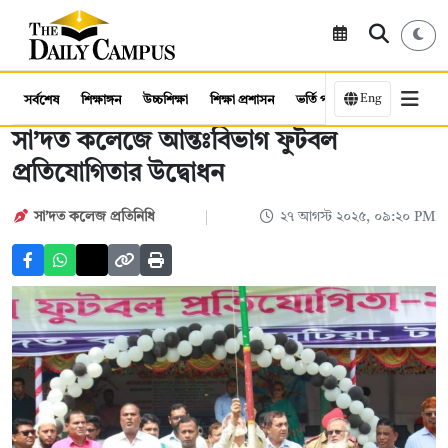
Eng
সর্বশেষ
শিক্ষাঙ্গন
উচ্চশিক্ষা
শিক্ষা প্রশাসন
ভর্তি পরীক্ষা
কর্মসংস্থান
সা’দত কলেজে আন্তঃবিভাগ ফুটবল
প্রতিযোগিতার উদ্বোধন
সা’দত কলেজ প্রতিনিধি
২৭ আগস্ট ২০২৫, ০৯:২০ PM