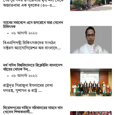
শেরপুর সদর উপজেলার মৃগী নদী থেকে
অজ্ঞাতনামা এক যুবকের (৩০–৩…
ড্যাবের সমাবেশে এসে হৃদরোগে মারা গেলেন
চিকিৎসক
০৮ আগস্ট ২০২৬
বিএনপিপন্থী চিকিৎসকদের সংগঠন
ডক্টরস অ্যাসোসিয়েশন অব বাংলাদে…
নর্থ সাউথ বিশ্ববিদ্যালয়ে রিক্লেইমিং বাংলাদেশ
বইয়ের মোড়ক উন্…
০৮ আগস্ট ২০২৬
রাষ্ট্রদূত সিরাজুল ইসলামের লেখা
গণতন্ত্র, সুশাসন ও রাষ্ট্র …
নিয়োগপত্রের দাবিতে সচিবালয়ের সামনে ঘাস
খেলেন শিক্ষকপ্রার্থী…