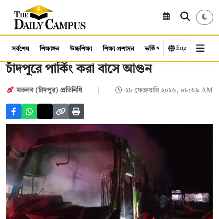
Eng
সর্বশেষ
শিক্ষাঙ্গন
উচ্চশিক্ষা
শিক্ষা প্রশাসন
ভর্তি পরীক্ষা
কর্মসংস্থান
চাঁদপুরে পার্কিং করা বাসে আগুন
মতলব (চাঁদপুর) প্রতিনিধি
২৮ ফেব্রুয়ারি ২০২৬, ০৮:৩৯ AM