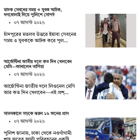
মাদক সেবনের সময় ৩ যুবক আটক,
গণধোলাই দিয়ে পুলিশে সোপর্দ
০৭ আগস্ট ২০২৬
চাঁদপুরের মতলব উত্তরে ইয়াবা সেবনের
সময় ৩ যুবককে আটক করে পুল…
আর্জেন্টিনা জাতীয় দলে কত দিন খেলবেন
মেসি—জানালেন তাপিয়া
০৭ আগস্ট ২০২৬
আর্জেন্টিনা জাতীয় দলে লিওনেল মেসি
আর কত দিন খেলবেন—এই প্রশ্…
সাতসকালে সড়কে ঝরল ১৬ জনের প্রাণ
০৭ আগস্ট ২০২৬
পুলিশ জানায়, ঢাকা থেকে নওগাঁগামী
শাহ ফতেহ আলী পরিবহনের একটি…