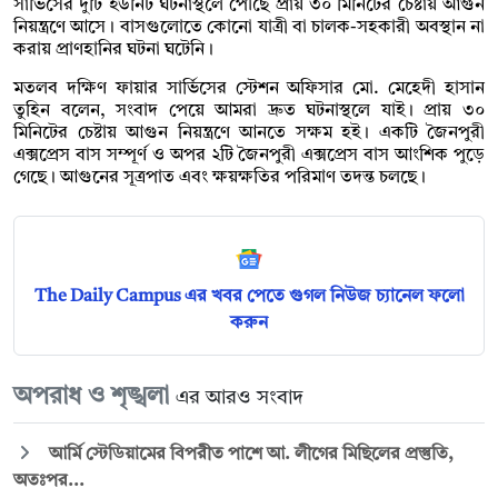
সার্ভিসের দুটি ইউনিট ঘটনাস্থলে পৌঁছে প্রায় ৩০ মিনিটের চেষ্টায় আগুন
নিয়ন্ত্রণে আসে। বাসগুলোতে কোনো যাত্রী বা চালক-সহকারী অবস্থান না
করায় প্রাণহানির ঘটনা ঘটেনি।
মতলব দক্ষিণ ফায়ার সার্ভিসের স্টেশন অফিসার মো. মেহেদী হাসান
তুহিন বলেন, সংবাদ পেয়ে আমরা দ্রুত ঘটনাস্থলে যাই। প্রায় ৩০
মিনিটের চেষ্টায় আগুন নিয়ন্ত্রণে আনতে সক্ষম হই। একটি জৈনপুরী
এক্সপ্রেস বাস সম্পূর্ণ ও অপর ২টি জৈনপুরী এক্সপ্রেস বাস আংশিক পুড়ে
গেছে। আগুনের সূত্রপাত এবং ক্ষয়ক্ষতির পরিমাণ তদন্ত চলছে।
The Daily Campus এর খবর পেতে গুগল নিউজ চ্যানেল ফলো
করুন
অপরাধ ও শৃঙ্খলা
এর আরও সংবাদ
আর্মি স্টেডিয়ামের বিপরীত পাশে আ. লীগের মিছিলের প্রস্তুতি,
অতঃপর...