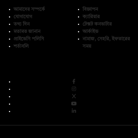
আমাদের সম্পর্কে
বিজ্ঞাপন
যোগাযোগ
ক্যারিয়ার
তথ্য দিন
টেক্সট কনভার্টার
মতামত জানান
আর্কাইভ
প্রাইভেসি পলিসি
নামাজ, সেহরি, ইফতারের
শর্তাবলি
সময়
অনুসরণ করুন
© কপিরাইট 2026, দ্য ডেইলি ক্যাম্পাস লিমিটেড