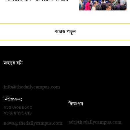
আরও পড়ুন
সম্পাদক:
মাহবুব রনি
দ্য ডেইলি ক্যাম্পাস, দ্বিতীয় তলা, হাসান হোল্ডিংস, ৫২/১ নিউ ইস্কাটন
রোড, ঢাকা ১০০০
info@thedailycampus.com
নিউজরুম:
বিজ্ঞাপন
০১৫৭২০৯৯১০৫
,
০১৭১২১৩৬৫৯৩
০১৭৮৫৭১৬২৭৮
ad@thedailycampus.com
news@thedailycampus.com