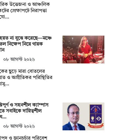
রিক উত্তেজনা ও আঞ্চলিক
টের প্রেক্ষাপটে নিরাপত্তা
যো…
হয়ত না ‍বুঝে করেছে—মঞ্চে
ল নিক্ষেপ নিয়ে গায়ক
ান
০৮ আগস্ট ২০২৬
শকের ছুড়ে মারা বোতলের
ত ও অপ্রীতিকর পরিস্থিতির
োমু…
্তিপূর্ণ ও সহনশীল ক্যাম্পাস
তে সবাইকে দায়িত্বশীল
য…
০৮ আগস্ট ২০২৬
াপদ ও জ্ঞানচর্চার পরিবেশ