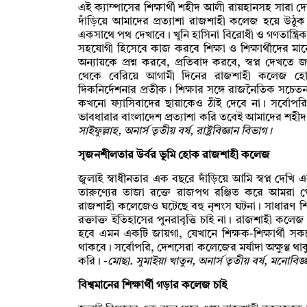
এই ক্যাম্পাসের শিক্ষার্থী শহীদ আলী রায়হানসহ সারা দ
দাঁড়িয়ে আমাদের প্রত্যাশা রাজশাহী কলেজ হয়ে উঠুক এ
একসাথে পথ দেখাবে। খুনি হাসিনা বিরোধী ও গণতান্ত্র
সহযোগী হিসেবে কাজ করবে শিক্ষা ও শিক্ষার্থীদের মা
অন্যায়কে প্রশ্ন করবে, প্রতিবাদ করবে, স্বপ্ন দেখতে 
থেকে বেরিয়ে আগামী দিনের রাজশাহী কলেজ হোক অ
দিকনির্দেশনার প্রতীক। শিক্ষার সঙ্গে রাজনৈতিক সচে
কখনো ফ্যাসিবাদের ছায়াকেও ঠাঁই দেবে না। সর্বোপরি 
ভাবধারার বাংলাদেশ প্রত্যাশা করি তবেই আমাদের শহীদ ভ
সাইফুল্লাহ, অনার্স তৃতীয় বর্ষ, রাষ্ট্রবিজ্ঞান বিভাগ।
সৃজনশীলতার উর্বর ভূমি হোক রাজশাহী কলেজ
জুলাই স্বাধীনতার এক বছরে দাঁড়িয়ে আমি স্বপ্ন দেখি এ
তারুণ্যের তাজা রক্তে রাজপথ রঞ্জিত করে আমরা পে
রাজশাহী কলেজেও ঘটেছে বহু নৃশংস ঘটনা। সাধারণ শিক
রক্তাক্ত ইতিহাসের পুনরাবৃত্তি চাই না। রাজশাহী কলেজ
হবে এমন একটি জায়গা, যেখানে শিক্ষক-শিক্ষার্থী সকল
থাকবে। সর্বোপরি, দেশসেরা কলেজের মর্যাদা অক্ষুণ্ণ থাকুক
করি। -
মোছা. সুমাইয়া খাতুন, অনার্স তৃতীয় বর্ষ, মনোবিজ
বিশ্বমানের শিক্ষার্থী গড়ার কলেজ চাই