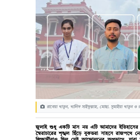
রাবেয়া খাতুন, খালিদ সাইফুল্লাহ, মোছা. সুমাইয়া খাতুন
জুলাই শুধু একটি মাস নয় এটি আমাদের ইতিহাসের 
স্বৈরাচারের শৃঙ্খল ছিঁড়ে বুকভরা সাহসে রাজপথ