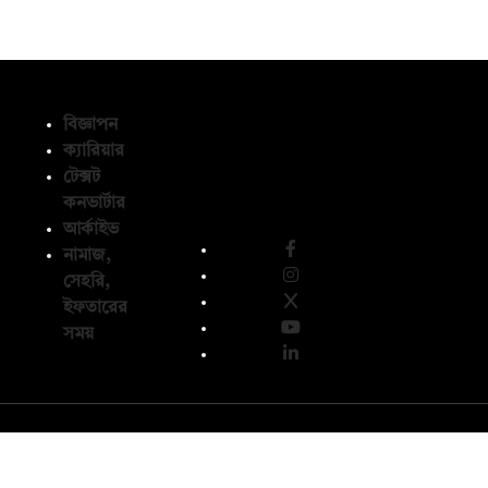
বিজ্ঞাপন
ক্যারিয়ার
টেক্সট
অনুসরণ করুন
কনভার্টার
আর্কাইভ
নামাজ,
সেহরি,
ইফতারের
সময়