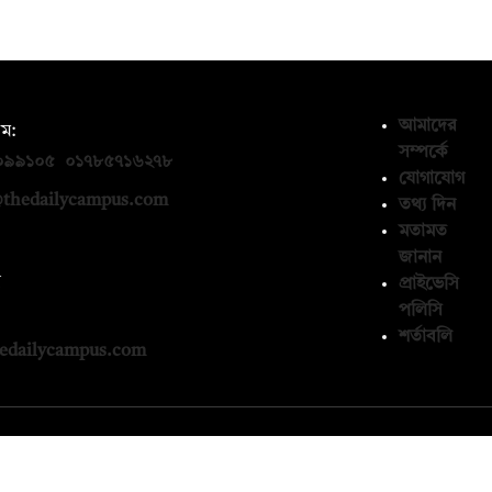
আমাদের
ম:
সম্পর্কে
০৯৯১০৫
,
০১৭৮৫৭১৬২৭৮
যোগাযোগ
thedailycampus.com
তথ্য দিন
মতামত
জানান
ন
প্রাইভেসি
পলিসি
১৩৬৫৯৩
শর্তাবলি
edailycampus.com
© কপিরাইট 2026, দ্য ডেইলি ক্যাম্পাস লিমিটেড