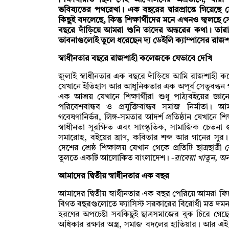
শিক্ষার্থীরাও ছিল সেই আন্দোলনের অগ্রভাগে, যারা
ভবিষ্যতের পথরেখা। এক বছরের দ্বারপ্রান্তে গিয়ে
কিছুই বদলেছে, কিন্তু শিক্ষার্থীদের মনে এখনও জ্বলছে স
বছরে দাঁড়িয়ে আমরা শুনি তাদের অন্তরের কথা। তা
ভাবনাগুলোই তুলে ধরেছেন দ্য ডেইলি ক্যাম্পাসের রাজ
স্বাধীনতার বছরে রাজশাহী কলেজকে যেভাবে দেখি
জুলাই স্বাধীনতার এক বছরে দাঁড়িয়ে আমি রাজশাহী কলে
যেখানে ইতিহাস আর আধুনিকতার এক অপূর্ব সেতুবন্ধন 
এক আশ্রয় যেখানে শিক্ষার্থীরা শুধু পাঠ্যবইয়ের জ্
পরিবেশবান্ধব ও প্রযুক্তিবান্ধব সমাজ নির্মাতা। 
গবেষণানির্ভর, লিঙ্গ-সমতার আদর্শ প্রতিষ্ঠান যেখানে শিক্ষক
স্বাধীনতা সুরক্ষিত এবং সাংস্কৃতিক, সামাজিক চেতন
সমারোহ, বইয়ের ঘ্রাণ, কবিতার শব্দ আর গানের সুর
দেশের শ্রেষ্ঠ শিক্ষালয় যেখান থেকে প্রতিটি ছাত্রছাত্রী
তুলতে একটি আলোকিত বাংলাদেশ। -
রাবেয়া খাতুন, অনা
আমাদের দ্বিতীয় স্বাধীনতার এক বছর
আমাদের দ্বিতীয় স্বাধীনতার এক বছর পেরিয়ে আমরা ফি
বিগত বছরগুলোতে ফ্যাসিস্ট সরকারের বিরোধী মত দমন-প
হরণের অপচেষ্টা সবকিছুই ছাত্রসমাজের বুক চিরে গেছে। 
অধিকার রক্ষার অস্ত্র, সমাজ বদলের হাতিয়ার। আর এই 