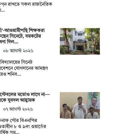
ষুণ্ন রাখতে সকল রাজনৈতিক
গ…
নী’-আওয়ামীপন্থি শিক্ষকরা
কছেন সিনেটে, বয়কটের
ষণা দিল…
০৮ আগস্ট ২০২৬
্ববিদ্যালয়ের সিনেট
বেশনে যোগদানের আমন্ত্রণ
য়েও শনিব…
স্টেবলের মতোও লাগে না—
কে যুবদল আহ্বায়ক
০৭ আগস্ট ২০২৬
কনাফ পৌর বিএনপির
াধীন ৮ ও ৯নং ওয়ার্ডের
িবার্ষিক সম…