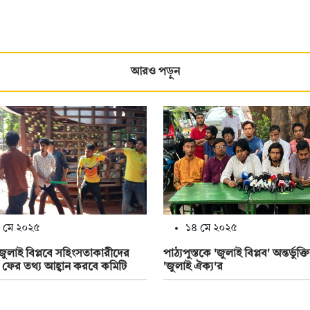
আরও পড়ুন
 মে ২০২৫
১৪ মে ২০২৫
জুলাই বিপ্লবে সহিংসতাকারীদের
পাঠ্যপুস্তকে 'জুলাই বিপ্লব' অন্তর্ভুক্ত
ে ফের তথ্য আহ্বান করবে কমিটি
'জুলাই ঐক্য'র