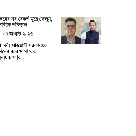
িবের সব রেকর্ড মুছে ফেলুন,
সিবিকে শফিকুল
০৭ আগস্ট ২০২৬
ৈরাচারী আওয়ামী সরকারকে
্থনের কারণে সাবেক
িনায়ক সাকি…