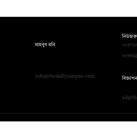
সম্পাদক:
নিউজরু
মাহবুব রনি
০১৫৭২
দ্য ডেইলি ক্যাম্পাস, দ্বিতীয় তলা, হাসান
news@
হোল্ডিংস, ৫২/১ নিউ ইস্কাটন রোড, ঢাকা
১০০০
info@thedailycampus.com
বিজ্ঞাপ
০১৭১২
ad@th