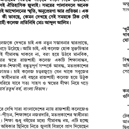
 অন্যায়ের বিরুদ্ধে দাঁড়িয়ে বদলে দিতে চেয়েছিল
অক্
ছে সেই ঐতিহাসিক জুলাই। সময়ের পালাবদলে অনেক
সং
েই আন্দোলনের স্মৃতি, অনুপ্রেরণা আর প্রতিজ্ঞা। এক
রা কী ভাবছে, কেমন দেখছে সেই সময়কে ঠিক সেই
শাহী কলেজ প্রতিনিধি মোঃ আব্দুল আলিম।
‘খু
থা
ঘো
জকে দেখতে চাই এক নতুন সম্ভাবনার দ্বারপ্রান্তে,
গড়ে উঠেছে। আমি চাই, এই কলেজ হোক মুক্তচিন্তার
ঞানেই সীমাবদ্ধ থাকবে না, বরং হয়ে উঠবে মানবিক,
বিশ
আমার স্বপ্নে রাজশাহী কলেজ একটি শিক্ষাবান্ধব,
অধি
-শিক্ষার্থী বন্ধুত্বপূর্ণ সম্পর্কে আবদ্ধ, মতপ্রকাশের
পে
া জাগ্রত। চাই কলেজ চত্বরজুড়ে যেন থাকে সবুজের
। স্বাধীনতার এই বছরে রাজশাহী কলেজ হয়ে উঠুক
 বেরিয়ে যাবে সত্য সাহস ও স্বপ্নের দীক্ষা নিয়ে গড়ে
র্স চতুর্থ বর্ষ, বাংলা বিভাগ।
কন
ওসি
রে দেখি সারা বাংলাদেশের ন্যায় রাজশাহী কলেজেও
ীড়ন, শিক্ষাঙ্গনে নজরদারি, মতপ্রকাশের স্বাধীনতা
টে
শিক্ষা শুধু বইয়ের মধ্যে সীমাবদ্ধ নয়, এটি হচ্ছে
আওত
অধিকার ছিনিয়ে নিতে জুলাই বিপ্লবে প্রাণ দিয়েছেন
দ্ব