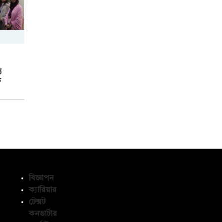
য
ক
বিজ্ঞাপন
ক্যারিয়ার
টেক্সট
অনুসরণ করুন
কনভার্টার