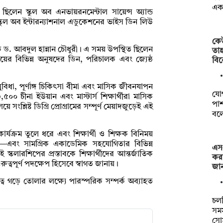
এক
 ছিলেন স্কুল অব এনভায়রনমেন্টাল সায়েন্স অ্যান্ড
্কুল অব ইন্টারন্যাশনাল এডুকেশনের ভাইস ডিন লিউ
কে
ক ড. আবদুল হান্নান চৌধুরী। এ সময় উপস্থিত ছিলেন
তা
লয়ের বিভিন্ন অনুষদের ডিন, পরিচালক এবং জ্যেষ্ঠ
বি
িধা, পূর্ণাঙ্গ চিকিৎসা বীমা এবং মাসিক জীবনযাপন
যো
,৫০০ চীনা ইউয়ান এবং মাস্টার্স শিক্ষার্থীরা মাসিক
পাশ
ংশ্লিষ্ট ডিগ্রি প্রোগ্রামের সম্পূর্ণ মেয়াদজুড়েই এই
বল
র্যক্রম তুলে ধরে এবং শিক্ষার্থী ও শিক্ষক বিনিময়
—এবং সামগ্রিক একাডেমিক সহযোগিতার বিভিন্ন
এস
কলারশিপের প্রস্তাবকে শিক্ষার্থীদের আন্তর্জাতিক
করা
ুরুত্বপূর্ণ পদক্ষেপ হিসেবে স্বাগত জানায়।
জা
রত্ব গড়ে তোলার লক্ষ্যে পারস্পরিক সম্পর্ক অব্যাহত
চল
সম
সো