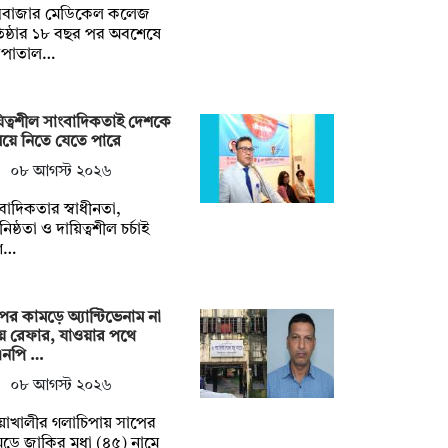
্সবাজার মেডিকেল কলেজ
তিষ্ঠার ১৮ বছর পর অবশেষে
সপাতাল…
িত্বশীল সাংবাদিকতাই দেশকে
য়ে নিতে যেতে পারে
০৮ আগস্ট ২০২৬
বাদিকতার স্বাধীনতা,
ুনিষ্ঠতা ও দায়িত্বশীল চর্চাই
শ…
ের কামড়ে অ্যান্টিভেনাম না
ে রেফার, যাওয়ার পথে
এনপি …
০৮ আগস্ট ২০২৬
য়াখালীর গলাচিপায় সাপের
ড়ে জাকির মৃধা (৪৫) নামে