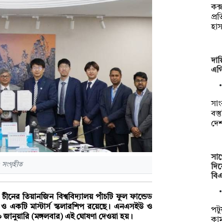
কক
প্র
হা
দায়
এগি
সাং
বস্ত
দে
সাপ
 সংগৃহীত
দিয়
বি
 চীনের তিয়ানজিন বিশ্ববিদ্যালয় পাঁচটি ফুল ফান্ডেড
 ও একটি মাস্টার্স স্কলারশিপ রয়েছে। এনএসইউ ও
পটু
২০ জানুয়ারি (মঙ্গলবার) এই ঘোষণা দেওয়া হয়।
কাম