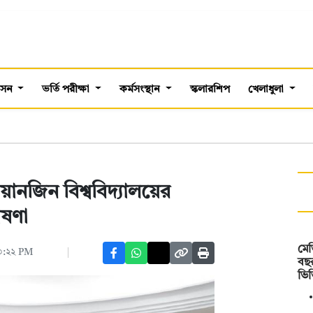
শাসন
ভর্তি পরীক্ষা
কর্মসংস্থান
স্কলারশিপ
খেলাধুলা
য়ানজিন বিশ্ববিদ্যালয়ের
োষণা
মেড
০৩:২২ PM
বছ
ভিত্