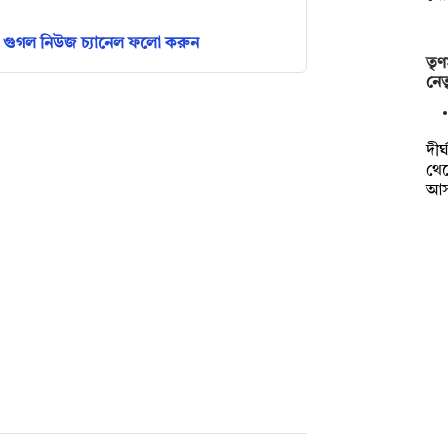
গুগল নিউজ চ্যানেল ফলো করুন
তৃণ
নেত
দীর
থে
আ