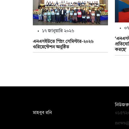
০৭
১৭ জানুয়ারি ২০২৬
‘এনএসইউ
এনএসইউতে স্প্রিং সেমিস্টার-২০২৬
প্রতিযো
ওরিয়েন্টেশন অনুষ্ঠিত
করছে’
সম্পাদক:
নিউজরু
মাহবুব রনি
০১৫৭২
দ্য ডেইলি ক্যাম্পাস, দ্বিতীয় তলা, হাসান
news@
হোল্ডিংস, ৫২/১ নিউ ইস্কাটন রোড, ঢাকা