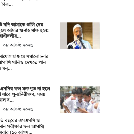
 বিএ…
উ যদি আমাকে গালি দেয়
হলে আমার গুনাহ মাফ হবে:
রোধীদলীয়…
০৮ আগস্ট ২০২৬
গাযোগ মাধ্যমে সমালোচনার
াপাশি গালিও দেখতে পান
ে মন্…
এসসির ফল মনঃপুত না হলে
 যাবে পুনঃনিরীক্ষণ, সময়
নাল ব…
০৮ আগস্ট ২০২৬
তি বছরের এসএসসি ও
মান পরীক্ষার ফল আগামী
মবার (১০ আগস্…