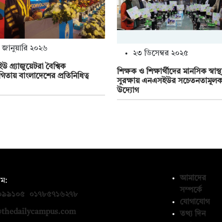
 জানুয়ারি ২০২৬
২৩ ডিসেম্বর ২০২৫
 গ্র্যাজুয়েটরা বৈশ্বিক
শিক্ষক ও শিক্ষার্থীদের মানসিক স্বাস্থ্
গিতায় বাংলাদেশের প্রতিনিধিত্ব
সুরক্ষায় এনএসইউর সচেতনতামূল
উদ্যোগ
আমাদের
ম:
সম্পর্কে
০৯৯১০৫
,
০১৭৮৫৭১৬২৭৮
যোগাযোগ
thedailycampus.com
তথ্য দিন