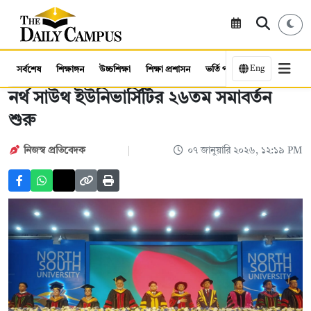
Eng
সর্বশেষ
শিক্ষাঙ্গন
উচ্চশিক্ষা
শিক্ষা প্রশাসন
ভর্তি পরীক্ষা
কর্মসংস্থান
নর্থ সাউথ ইউনিভার্সিটির ২৬তম সমাবর্তন
শুরু
নিজস্ব প্রতিবেদক
০৭ জানুয়ারি ২০২৬, ১২:১৯ PM