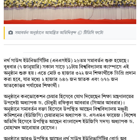
সমাবর্তন অনুষ্ঠানে আমন্ত্রিত অতিথিবৃন্দ © টিডিসি ফটো
নর্থ সাউথ ইউনিভার্সিটির (এন‌এস‌ইউ) ২৬তম সমাবর্তন শুরু হয়েছে।
বুধবার (৭ জানুয়ারি) সকাল সাড়ে ১১টায় বিশ্ববিদ্যালয় ক্যাম্পাসে এই
অনুষ্ঠান শুরু হয়। এতে মোট ৩ হাজার ৩২২ জন শিক্ষার্থীকে ডিগ্রি প্রদান
করা হবে, যার মধ্যে ২ হাজার ৬৪৬ জন স্নাতক এবং ৬৭৬ জন
স্নাতকোত্তর পর্যায়ের শিক্ষার্থী।
অনুষ্ঠানে কনভোকেশন চেয়ার হিসেবে যোগ দিয়েছেন শিক্ষা মন্ত্রণালয়ের
উপদেষ্টা অধ্যাপক ড. চৌধুরী রফিকুল আবরার (সি‌আর আবরার)।
অনুষ্ঠানে সমাবর্তন বক্তা হিসেবে উপস্থিত আছেন বিশ্ববিদ্যালয় মঞ্জুরী
কমিশনের (ইউজিসি) চেয়ারম্যান অধ্যাপক ড. এসএমএ ফায়েজ। বিশেষ
অতিথি হিসেবে উপস্থিত আছেন বাংলাদেশ ইউজিসি সদস্য অধ্যাপক ড.
মোহাম্মদ আনোয়ার হোসেন।
অনুষ্ঠানে আরও উপস্থিত আছেন নর্থ সাউথ ইউনিভার্সিটির বোর্ড অব