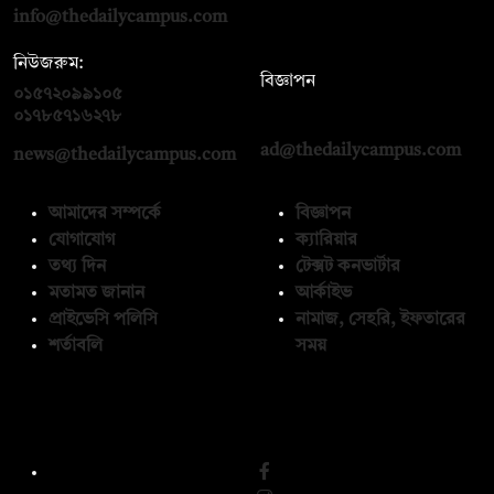
info@thedailycampus.com
নিউজরুম:
বিজ্ঞাপন
০১৫৭২০৯৯১০৫
,
০১৭১২১৩৬৫৯৩
০১৭৮৫৭১৬২৭৮
ad@thedailycampus.com
news@thedailycampus.com
আমাদের সম্পর্কে
বিজ্ঞাপন
যোগাযোগ
ক্যারিয়ার
তথ্য দিন
টেক্সট কনভার্টার
মতামত জানান
আর্কাইভ
প্রাইভেসি পলিসি
নামাজ, সেহরি, ইফতারের
শর্তাবলি
সময়
অনুসরণ করুন