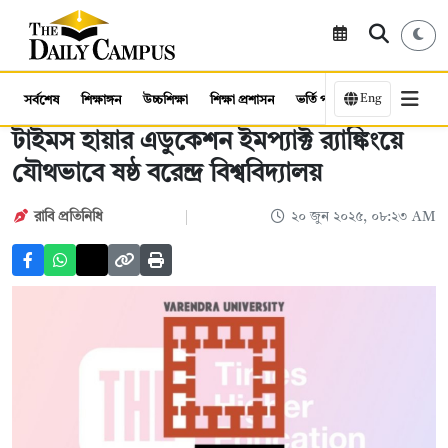
Eng
সর্বশেষ
শিক্ষাঙ্গন
উচ্চশিক্ষা
শিক্ষা প্রশাসন
ভর্তি পরীক্ষা
কর্মসংস্থান
টাইমস হায়ার এডুকেশন ইমপ্যাক্ট র‍্যাঙ্কিংয়ে
যৌথভাবে ষষ্ঠ বরেন্দ্র বিশ্ববিদ্যালয়
রাবি প্রতিনিধি
২০ জুন ২০২৫, ০৮:২৩ AM