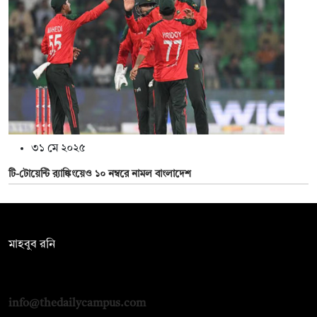
৩১ মে ২০২৫
টি-টোয়েন্টি র‍্যাঙ্কিংয়েও ১০ নম্বরে নামল বাংলাদেশ
সম্পাদক:
মাহবুব রনি
দ্য ডেইলি ক্যাম্পাস, দ্বিতীয় তলা, হাসান হোল্ডিংস, ৫২/১ নিউ ইস্কাটন
রোড, ঢাকা ১০০০
info@thedailycampus.com