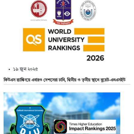
১৯ জুন ২০২৫
কিউএস র‌্যাঙ্কিংয়ে এবারও দেশসেরা ঢাবি, দ্বিতীয় ও তৃতীয় স্থানে বুয়েট-এনএসইউ