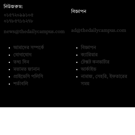
নিউজরুম:
বিজ্ঞাপন
০১৫৭২০৯৯১০৫
,
০১৭১২১৩৬৫৯৩
০১৭৮৫৭১৬২৭৮
ad@thedailycampus.com
news@thedailycampus.com
আমাদের সম্পর্কে
বিজ্ঞাপন
যোগাযোগ
ক্যারিয়ার
তথ্য দিন
টেক্সট কনভার্টার
মতামত জানান
আর্কাইভ
প্রাইভেসি পলিসি
নামাজ, সেহরি, ইফতারের
শর্তাবলি
সময়
অনুসরণ করুন