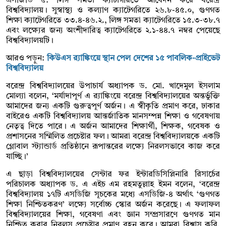
এসজিডি ৫: লিঙ্গ সমতা ক্যাটাগরিতে আবেদন করে বরেন্দ্র
বিশ্ববিদ্যালয়। সুস্বাস্থ্য ও কল্যাণ ক্যাটেগরিতে ২৬.৮-৪৫.০, গুণগত
শিক্ষা ক্যাটেগরিতে ৩৩.৪-৪৬.২., লিঙ্গ সমতা ক্যাটেগরিতে ১৫.৩-৩৮.৭
এবং লক্ষ্যের জন্য অংশীদারিত্ব ক্যাটেগরিতে ২.১-৪৪.৭ নম্বর পেয়েছে
বিশ্ববিদ্যালয়টি।
আরও পড়ুন:
কিউএস র‌্যাঙ্কিংয়ে স্থান পেল দেশের ১৫ পাবলিক-প্রাইভেট
বিশ্ববিদ্যালয়
বরেন্দ্র বিশ্ববিদ্যালয়ের উপাচার্য অধ্যাপক ড. মো. খাদেমুল ইসলাম
মোল্যা বলেন, ‘মর্যাদাপূর্ণ এ র‍্যাঙ্কিংয়ে বরেন্দ্র বিশ্ববিদ্যালয়ের অন্তর্ভুক্তি
আমাদের জন্য একটি গুরুত্বপূর্ণ অর্জন। এ স্বীকৃতি প্রমাণ করে, ঢাকার
বাইরেও একটি বিশ্ববিদ্যালয় আন্তর্জাতিক মানসম্পন্ন শিক্ষা ও গবেষণায়
নেতৃত্ব দিতে পারে। এ অর্জন আমাদের শিক্ষার্থী, শিক্ষক, গবেষক ও
প্রশাসনের সম্মিলিত প্রচেষ্টার ফল। আমরা বরেন্দ্র বিশ্ববিদ্যালয়কে একটি
গ্লোবাল স্ট্যান্ডার্ড প্রতিষ্ঠানে রূপান্তরের লক্ষ্যে নিরলসভাবে কাজ করে
যাচ্ছি।’
এ ছাড়া বিশ্ববিদ্যালয়ের সেন্টার ফর ইন্টারডিসিপ্লিনারি রিসার্চের
পরিচালক অধ্যাপক ড. এ এইচ এম রহমতুল্লাহ ইমন বলেন, ‘বরেন্দ্র
বিশ্ববিদ্যালয় ১৭টি এসডিজি সূচকের মধ্যে এসডিজি-৪ অর্থাৎ ‘গুণগত
শিক্ষা নিশ্চিতকরণ’ লক্ষ্যে সর্বোচ্চ স্কোর অর্জন করেছে। এ ফলাফল
বিশ্ববিদ্যালয়ের শিক্ষা, গবেষণা এবং জ্ঞান সম্প্রসারণে গুণগত মান
নিশ্চিত করার নিরলস প্রচেষ্টার প্রমাণ বহন করে। আমরা বিশ্বাস করি,