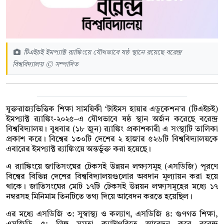
টিএইচই ইমপ্যাক্ট র‌্যাঙ্কিংয়ে যৌথভাবে ষষ্ঠ স্থানে রয়েছে বরেন্দ্র
বিশ্ববিদ্যালয় © সম্পাদিত
যুক্তরাজ্যভিত্তিক শিক্ষা সাময়িকী ‘টাইমস হায়ার এডুকেশন’র (টিএইচই)
ইমপ্যাক্ট র‌্যাঙ্কিং-২০২৫–এ যৌথভাবে ষষ্ঠ স্থান অর্জন করেছে বরেন্দ্র
বিশ্ববিদ্যালয়। বুধবার (১৮ জুন) র‌্যাঙ্কিং প্রকাশকারী এ সংস্থাটি তালিকা
প্রকাশ করে। বিশ্বের ১৩০টি দেশের ২ হাজার ৫২৬টি বিশ্ববিদ্যালয়কে
এবারের ইমপ্যাক্ট র‍্যাঙ্কিংয়ে অন্তর্ভুক্ত করা হয়েছে।
এ র‍্যাঙ্কিংয়ে জাতিসংঘের টেকসই উন্নয়ন লক্ষ্যসমূহ (এসডিজি) পূরণে
বিশ্বের বিভিন্ন দেশের বিশ্ববিদ্যালয়গুলোর অবদান মূল্যায়ন করা হয়ে
থাকে। জাতিসংঘের মোট ১৭টি টেকসই উন্নয়ন লক্ষ্যসমূহের মধ্যে ১৭
নম্বরসহ মিনিমাম তিনটিতে তথ্য দিয়ে আবেদন করতে হয়েছিল।
এর মধ্যে এসডিজি ৩: সুস্বাস্থ্য ও কল্যাণ, এসডিজি ৪: গুণগত শিক্ষা,