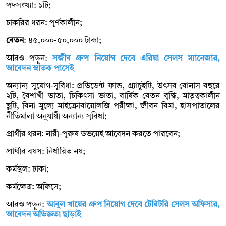
পদসংখ্যা: ১টি;
চাকরির ধরন: পূর্ণকালীন;
বেতন
: ৪৫,০০০-৫০,০০০ টাকা;
আরও পড়ুন:
সজীব গ্রুপ নিয়োগ দেবে এরিয়া সেলস ম্যানেজার,
আবেদন স্নাতক পাসেই
অন্যান্য সুযোগ-সুবিধা: প্রভিডেন্ট ফান্ড, গ্র্যাচুইটি, উৎসব বোনাস বছরে
২টি, বৈশাখী ভাতা, চিকিৎসা ভাতা, বার্ষিক বেতন বৃদ্ধি, মাতৃত্বকালীন
ছুটি, বিনা মূল্যে মাইক্রোবায়োলজি পরীক্ষা, জীবন বিমা, হাসপাতালের
নীতিমালা অনুযায়ী অন্যান্য সুবিধা;
প্রার্থীর ধরন: নারী-পুরুষ উভয়েই আবেদন করতে পারবেন;
প্রার্থীর বয়স: নির্ধারিত নয়;
কর্মস্থল: ঢাকা;
কর্মক্ষেত্র: অফিসে;
আরও পড়ুন:
আবুল খায়ের গ্রুপ নিয়োগ দেবে টেরিটরি সেলস অফিসার,
আবেদন অভিজ্ঞতা ছাড়াই