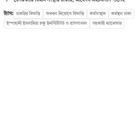
বেসরকারি বিমান সংস্থায় চাকরি, আবেদন এইচএসসি পাসেই
ট্যাগ:
চাকরির বিজ্ঞপ্তি
জনবল নিয়োগে বিজ্ঞপ্তি
কর্মসংস্থান
কর্মস্থল ঢাকা
ইস্পাহানী ইসলামিয়া চক্ষু ইনস্টিটিউট ও হাসপাতাল
সহকারী ম্যানেজার