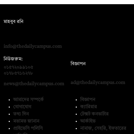
সম্পাদক:
মাহবুব রনি
দ্য ডেইলি ক্যাম্পাস, দ্বিতীয় তলা, হাসান হোল্ডিংস, ৫২/১ নিউ ইস্কাটন
রোড, ঢাকা ১০০০
info@thedailycampus.com
নিউজরুম:
বিজ্ঞাপন
০১৫৭২০৯৯১০৫
,
০১৭১২১৩৬৫৯৩
০১৭৮৫৭১৬২৭৮
ad@thedailycampus.com
news@thedailycampus.com
আমাদের সম্পর্কে
বিজ্ঞাপন
যোগাযোগ
ক্যারিয়ার
তথ্য দিন
টেক্সট কনভার্টার
মতামত জানান
আর্কাইভ
প্রাইভেসি পলিসি
নামাজ, সেহরি, ইফতারের