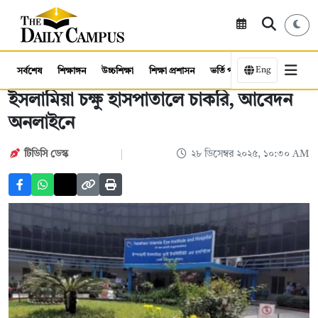
Eng
সর্বশেষ
শিক্ষাঙ্গন
উচ্চশিক্ষা
শিক্ষা প্রশাসন
ভর্তি পরীক্ষা
কর্মসংস্থান
ইসলামিয়া চক্ষু হাসপাতালে চাকরি, আবেদন
অনলাইনে
টিডিসি ডেস্ক
২৮ ডিসেম্বর ২০২৫, ১০:৩০ AM