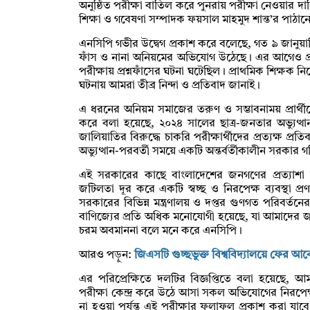
অনুষ্ঠিত পরীক্ষা বাতিল করে পুনরায় পরীক্ষা নেওয়ার দ
শিক্ষা ও গবেষণা সম্পাদক ফয়সাল মাহমুদ শান্ত’র পাঠানে
এনসিপি গভীর উদ্বেগ প্রকাশ করে বলেছে, গত ৯ জানুয়ারি অ
ফাঁস ও নানা অনিয়মের অভিযোগ উঠেছে। এর আগেও প্র
পরীক্ষায় প্রশ্নফাঁসের ঘটনা ঘটেছিল। প্রাথমিক শিক্ষক
ঘটনায় আমরা তীব্র নিন্দা ও প্রতিবাদ জানাই।
এ ধরনের অনিয়ম সমাজের তরুণ ও সম্ভাবনাময় প্রার্থ
করে বলা হয়েছে, ২০২৪ সালের ছাত্র-জনতার অভ্যুত্থান 
জালিয়াতির বিরুদ্ধে চাকরি পরীক্ষার্থীদের প্রত্যক্ষ প
অভ্যুত্থান-পরবর্তী সময়ে একটি অন্তর্বর্তীকালীন সরকার 
এই সরকারের কাছে বাংলাদেশের জনগণের প্রত্যাশা 
জটিলতা দূর করে একটি স্বচ্ছ ও নিরপেক্ষ ব্যবস্থা প্রণয
সরকারের বিভিন্ন মন্ত্রণালয় ও দপ্তর গুণগত পরিবর্তনের
বাণিজ্যের প্রতি অধিক মনোযোগী হয়েছে, যা আমাদের 
চরম অবমাননা বলে মনে করে এনসিপি।
আরও পড়ুন:
জিএসটি গুচ্ছভুক্ত বিশ্ববিদ্যালয়ে ফের আ
এর পরিপ্রেক্ষিতে দলটির বিজ্ঞপ্তিতে বলা হয়েছে, আ
পরীক্ষা কেন্দ্র করে উঠে আসা সকল অভিযোগের নিরপেক
না হওয়া পর্যন্ত এই পরীক্ষার ফলাফল প্রকাশ করা যাবে 