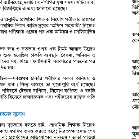
জব
াবি জানিয়েছে দলটি। এনসিপির যুগ্ম সদস্য সচিব এবং
ভি
া বিজ্ঞপ্তিতে এ তথ্য জানানো হয়েছে।
অবস
নুষ্ঠিত প্রাথমিক শিক্ষক নিয়োগ পরীক্ষার প্রশ্নপত্র
াথমিক শিক্ষা অধিদপ্তরের ‘অফিস সহকারী’ নিয়োগ
 নিয়োগ পরীক্ষায় একের পর এক অনিয়ম ও জালিয়াতির
জগন
কেন
ীদের স্বপ্ন ও সততার ওপর এক নির্মম আঘাত উল্লেখ
শুরু হয়েছিল চাকরি ব্যবস্থায় বৈষম্য, অনিয়ম ও
্রতিবাদের মধ্য দিয়ে। ফ্যাসিবাদী সরকারের পতনের পর
আর্
ধার
গঠিত হয়।
রি
ছিল—সর্বপ্রথম চাকরি পরীক্ষার সকল অনিয়ম ও
়ন করা। কিন্তু বাস্তবে তা পুরোপুরি ব্যর্থ হয়েছে।
 পরিবর্তে টেন্ডার বাণিজ্য, নিয়োগ বাণিজ্য ও বদলি
আর্
জাতি হিসেবে লজ্জাজনক এবং শহীদদের রক্তের প্রতি
ফ্র
মৌ
বেদনের সুযোগ
মরা দৃঢ়ভাবে বলতে চাই—প্রাথমিক শিক্ষক নিয়োগ
আদম
্ষ ও যথাযথ তদন্ত করতে হবে; নিরপেক্ষ তদন্ত শেষ
স্ক
না; প্রশ্নফাঁসের অভিযোগের ন্যূনতম সত্যতা পাওয়া