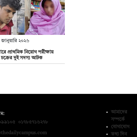
 জানুয়ারি ২০২৬
ারে প্রাথমিক নিয়োগ পরীক্ষায়
ঁস চক্রের দুই সদস্য আটক
আমাদের
ম:
সম্পর্কে
০৯৯১০৫
,
০১৭৮৫৭১৬২৭৮
যোগাযোগ
thedailycampus.com
তথ্য দিন