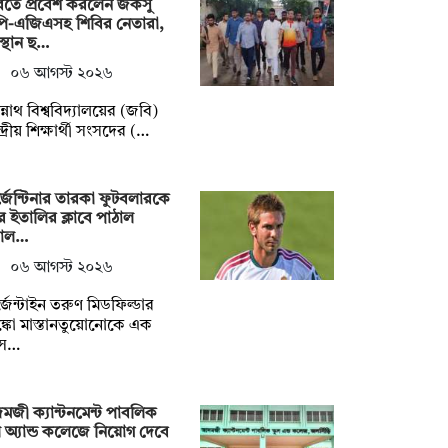
িতে প্রবেশ করলেন জকসু
পি-এজিএসহ শিবির নেতারা,
্থান ছ…
০৬ আগস্ট ২০২৬
্নাথ বিশ্ববিদ্যালয়ের (জবি)
্দ্রীয় শিক্ষার্থী সংসদের (…
জেন্টিনার তারকা ফুটবলারকে
ে ইতালির ক্লাবে পাঠাল
য়াল…
০৬ আগস্ট ২০২৬
জেন্টাইন তরুণ মিডফিল্ডার
াঙ্কো মাস্তানতুয়োনোকে এক
স…
জী ক্যান্টনমেন্ট পাবলিক
ুল অ্যান্ড কলেজে নিয়োগ দেবে