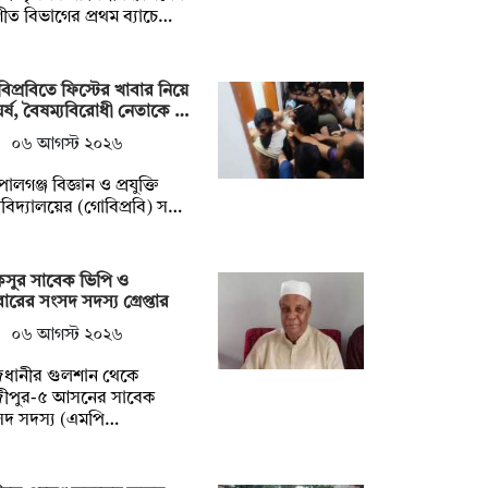
ীত বিভাগের প্রথম ব্যাচে…
িপ্রবিতে ফিস্টের খাবার নিয়ে
র্ষ, বৈষম্যবিরোধী নেতাকে …
০৬ আগস্ট ২০২৬
ালগঞ্জ বিজ্ঞান ও প্রযুক্তি
্ববিদ্যালয়ের (গোবিপ্রবি) স…
কসুর সাবেক ভিপি ও
বারের সংসদ সদস্য গ্রেপ্তার
০৬ আগস্ট ২০২৬
জধানীর গুলশান থেকে
জীপুর-৫ আসনের সাবেক
সদ সদস্য (এমপি…