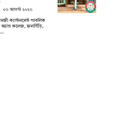
…
০৬ আগস্ট ২০২৬
জী ক্যান্টনমেন্ট পাবলিক
ুল অ্যান্ড কলেজ, জলসিঁড়ি,
র…