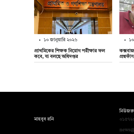
১০ জানুয়ারি ২০২৬
১০
প্রাথমিকের শিক্ষক নিয়োগ পরীক্ষার ফল
কক্সবাজ
কবে, যা বলছে অধিদপ্তর
প্রশ্নফা
সম্পাদক:
নিউজরু
মাহবুব রনি
০১৫৭২
দ্য ডেইলি ক্যাম্পাস, দ্বিতীয় তলা, হাসান
news@
হোল্ডিংস, ৫২/১ নিউ ইস্কাটন রোড, ঢাকা