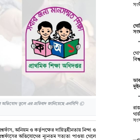
সংগ
গোব
সংঘ
গোপ
বিশ
ডা
দুই
ীনতার অভিযোগ তুলে এর প্রতিবাদ জানিয়েছে এনসিপি ©
রা
গা
সং
নফাঁস, অনিয়ম ও কর্তৃপক্ষের দায়িত্বহীনতায় নিন্দা ও
রশ্নফাঁসের অভিযোগের ন্যূনতম সত্যতা পাওয়া গেলে