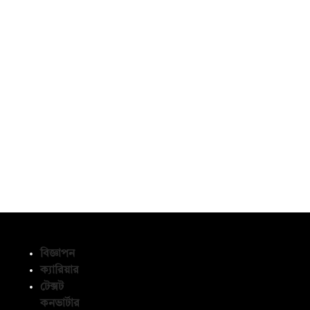
বিজ্ঞাপন
ক্যারিয়ার
টেক্সট
অনুসরণ করুন
কনভার্টার