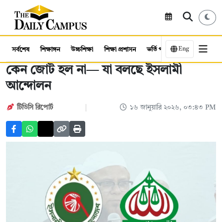
Eng
সর্বশেষ
শিক্ষাঙ্গন
উচ্চশিক্ষা
শিক্ষা প্রশাসন
ভর্তি পরীক্ষা
কর্মসংস্থান
কেন জোট হল না— যা বলছে ইসলামী
আন্দোলন
টিডিসি রিপোর্ট
১৬ জানুয়ারি ২০২৬, ০৩:৪৩ PM