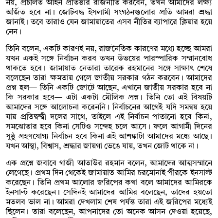
নয়, প্রচলিত আইন প্রতিষ্ঠার রাজনীতি করবেন, তখন আমাদের লক্ষ্য
অর্জিত হবে না। জোটবদ্ধ ইসলামী সংগঠনগুলোর প্রতি আমরা শ্রদ্ধা
জানাই। তবে তারাও যেন জামায়াতের এসব নীতির ব্যাপারে ক্লিয়ার হয়ে
নেন।
তিনি বলেন, একটি কারণই নয়, রাজনৈতিক কারণের মধ্যে হচ্ছে আমরা
যখন একই সঙ্গে নির্বাচন করব তখন উভয়ের পারস্পারিক সম্মানবোধ
থাকতে হবে। জামায়াত নেতারা তারেক রহমানের সঙ্গে সাক্ষাৎ শেষে
বলেছেন তারা ক্ষমতায় গেলে জাতীয় সরকার গঠন করবেন। আমাদের
প্রশ্ন হল— তিনি একটি জোটে আছেন, এখানে জাতীয় সরকার হবে না
কি সরকার হবে— এটা একটা মৌলিক প্রশ্ন। তিনি তো এই বিষয়টি
আমাদের সঙ্গে আলোচনা করেননি। নির্বাচনের আগেই যদি সমন্বয় হয়ে
যায় প্রতিদ্বন্দ্বী দলের সাথে, তাইলে এই নির্বাচন পাতানো হবে কিনা,
সমঝোতার হবে কিনা সেটিও সন্দেহ চলে আসে। ফলে আগামী দিনের
সুষ্ঠু গ্রহণযোগ্য নির্বাচন হবে কিনা এই আশঙ্কাটা আমাদের মধ্যে আছে।
যখন আস্থা, বিশ্বাস, শ্রদ্ধার জায়গা ভেঙে যায়, তখন জোট থাকে না।
এক প্রশ্নে জবাবে গাজী আতাউর রহমান বলেন, আমাদের আত্মসম্মানে
লেগেছে। প্রথম দিন থেকেই জামায়াত আমির চরমোনাই পীরকে ইনসাল্ট
করেছেন। তিনি প্রথম আলোর জরিপের কথা বলে আমাদের আমিরকে
ইনসাল্ট করেছেন। সেদিনই আমাদের আমির বলেছেন, তাদের হয়তো
মতলব ভাল না। আমরা দেখলাম শেষ পর্যন্ত তারা এই জরিপের মধ্যেই
ছিলেন। তারা বলেছেন, আপনাদের তো অনেক আসন দেওয়া হয়েছে,