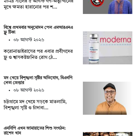
২০২৪ সালের ৫ আগস্ট গণ-অভ্যুত্থানের
মুখে ক্ষমতা হারানোর পর শ…
বিশ্বে প্রথমবার অনুমোদন পেল এমআরএনএ
ফ্লু টিকা
০৮ আগস্ট ২০২৬
করোনাভাইরাসের পর এবার প্রবীণদের
ফ্লু ও শ্বাসকষ্টজনিত রোগ ঠে…
মদ খেয়ে বিশৃঙ্খলা সৃষ্টির অভিযোগ, বিএনপি
নেতা গ্রেপ্তার
০৮ আগস্ট ২০২৬
চট্টগ্রামে মদ খেয়ে সড়কে মাতলামি,
বিশৃঙ্খলা সৃষ্টি ও চাঁদাবা…
এনসিপি এখন জামায়াতের শিশু সংগঠন:
রাশেদ খান