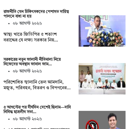
রাজনীতি যেন চিকিৎসকদের পেশাগত দায়িত্ব
পালনে বাধা না হয়
০৮ আগস্ট ২০২৬
স্বাস্থ্য খাতে জিডিপির ৫ শতাংশ
বরাদ্দের যে লক্ষ্য সরকার নিয়…
সরকারের নতুন জালানী নীতিমালা নিয়ে
নিজেদের অবস্থান জানাল জাম…
০৮ আগস্ট ২০২৬
পরিশোধিত জ্বালানি তেল আমদানি,
মজুত, পরিবহন, বিতরণ ও বিপণনের…
৫ আগস্টের পর দীর্ঘদিন দেশেই ছিলাম—দাবি
নিষিদ্ধ ছাত্রলীগ সভা…
০৮ আগস্ট ২০২৬