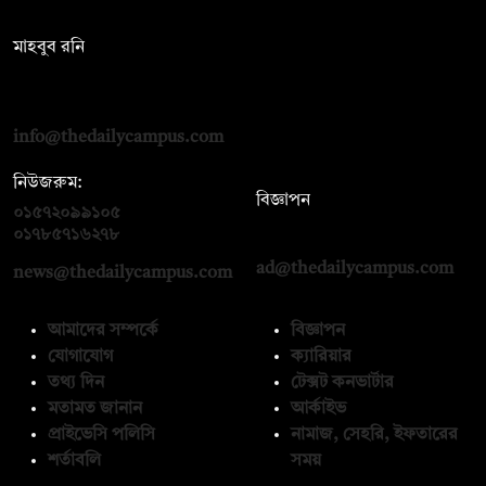
সম্পাদক:
মাহবুব রনি
দ্য ডেইলি ক্যাম্পাস, দ্বিতীয় তলা, হাসান হোল্ডিংস, ৫২/১ নিউ ইস্কাটন
রোড, ঢাকা ১০০০
info@thedailycampus.com
নিউজরুম:
বিজ্ঞাপন
০১৫৭২০৯৯১০৫
,
০১৭১২১৩৬৫৯৩
০১৭৮৫৭১৬২৭৮
ad@thedailycampus.com
news@thedailycampus.com
আমাদের সম্পর্কে
বিজ্ঞাপন
যোগাযোগ
ক্যারিয়ার
তথ্য দিন
টেক্সট কনভার্টার
মতামত জানান
আর্কাইভ
প্রাইভেসি পলিসি
নামাজ, সেহরি, ইফতারের
শর্তাবলি
সময়