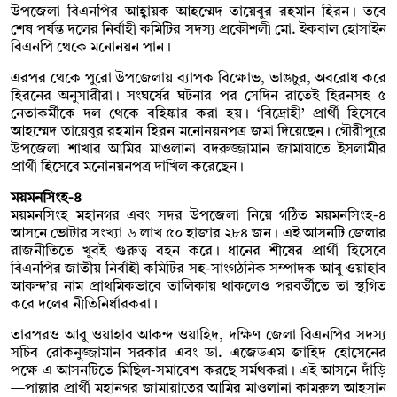
উপজেলা বিএনপির আহ্বায়ক আহম্মেদ তায়েবুর রহমান হিরন। তবে
শেষ পর্যন্ত দলের নির্বাহী কমিটির সদস্য প্রকৌশলী মো. ইকবাল হোসাইন
বিএনপি থেকে মনোনয়ন পান।
এরপর থেকে পুরো উপজেলায় ব্যাপক বিক্ষোভ, ভাঙচুর, অবরোধ করে
হিরনের অনুসারীরা। সংঘর্ষের ঘটনার পর সেদিন রাতেই হিরনসহ ৫
নেতাকর্মীকে দল থেকে বহিষ্কার করা হয়। ‘বিদ্রোহী’ প্রার্থী হিসেবে
আহম্মেদ তায়েবুর রহমান হিরন মনোনয়নপত্র জমা দিয়েছেন। গৌরীপুরে
উপজেলা শাখার আমির মাওলানা বদরুজ্জামান জামায়াতে ইসলামীর
প্রার্থী হিসেবে মনোনয়নপত্র দাখিল করেছেন।
ময়মনসিংহ-৪
ময়মনসিংহ মহানগর এবং সদর উপজেলা নিয়ে গঠিত ময়মনসিংহ-৪
আসনে ভোটার সংখ্যা ৬ লাখ ৫০ হাজার ২৮৪ জন। এই আসনটি জেলার
রাজনীতিতে খুবই গুরুত্ব বহন করে। ধানের শীষের প্রার্থী হিসেবে
বিএনপির জাতীয় নির্বাহী কমিটির সহ-সাংগঠনিক সম্পাদক আবু ওয়াহাব
আকন্দ’র নাম প্রাথমিকভাবে তালিকায় থাকলেও পরবর্তীতে তা স্থগিত
করে দলের নীতিনির্ধারকরা।
তারপরও আবু ওয়াহাব আকন্দ ওয়াহিদ, দক্ষিণ জেলা বিএনপির সদস্য
সচিব রোকনুজ্জামান সরকার এবং ডা. এজেডএম জাহিদ হোসেনের
পক্ষে এ আসনটিতে মিছিল-সমাবেশ করছে সর্মথকরা। এই আসনে দাঁড়ি
—পাল্লার প্রার্থী মহানগর জামায়াতের আমির মাওলানা কামরুল আহসান