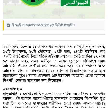
বিএনপি ও জামায়াতের লোগো © টিডিসি সম্পাদিত
ময়মনসিংহ জেলায় ১১টি সংসদীয় আসন। একটি সিটি করপোরেশন,
১৩টি উপজেলা, ১০টি পৌরসভা, ১৪টি থানা, ১৪৫টি ইউনিয়ন এবং
একটি ক্যান্টনমেন্ট নিয়ে গঠিত এই আসনগুলো। মোট ভোটার ৪৭ লাখ
১৩ হাজার ৬২২ জন। অতীতে এ আসনগুলোতে অধিকাংশ সময়
আওয়ামী লীগের প্রার্থীরা জয় পেয়েছেন। তবে এবার ভোটের মাঠে
আওয়ামী লীগ না থাকলেও জয়ের ব্যাপারে বিএনপিকে পড়তে হবে
চ্যালেঞ্জের মুখে। দলীয় কোন্দলে ৯টি আসনেই ‘বিদ্রোহী’ প্রার্থী হিসেবে
বিএনপি নেতারা মনোনয়ন জমা দিয়েছেন।
ময়মনসিংহ-১
হালুয়াঘাট ও ধোবাউড়া উপজেলা নিয়ে গঠিত ময়মনসিংহ-১ সংসদীয়
আসন। এই আসনে ধানের শীষের মনোনয়ন পেয়েছেন বিএনপির যুগ্ম
মহাসচিব ও দলের দুঃসময়ের পরীক্ষিত নেতা সৈয়দ এমরান সালেহ