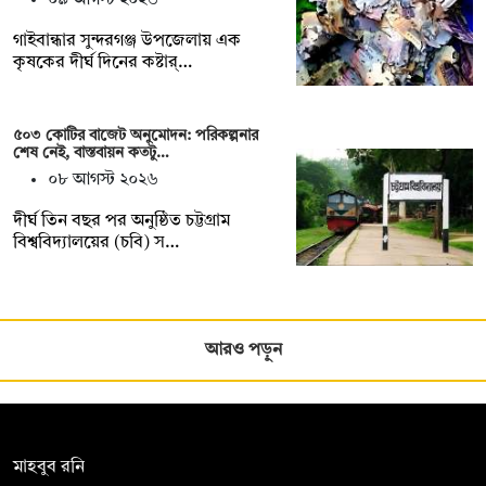
গাইবান্ধার সুন্দরগঞ্জ উপজেলায় এক
কৃষকের দীর্ঘ দিনের কষ্টার্…
৫০৩ কোটির বাজেট অনুমোদন: পরিকল্পনার
শেষ নেই, বাস্তবায়ন কতটু…
০৮ আগস্ট ২০২৬
দীর্ঘ তিন বছর পর অনুষ্ঠিত চট্টগ্রাম
বিশ্ববিদ্যালয়ের (চবি) স…
আরও পড়ুন
সম্পাদক:
মাহবুব রনি