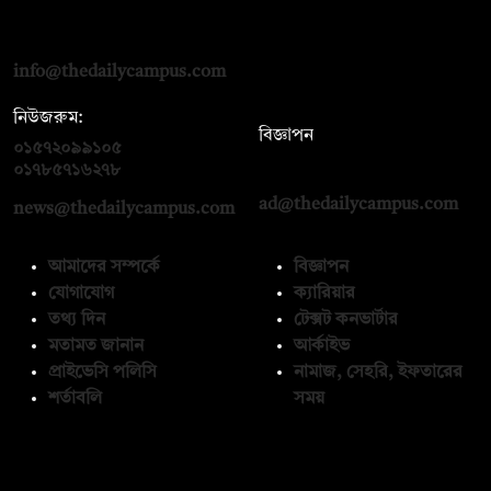
দ্য ডেইলি ক্যাম্পাস, দ্বিতীয় তলা, হাসান হোল্ডিংস, ৫২/১ নিউ ইস্কাটন
রোড, ঢাকা ১০০০
info@thedailycampus.com
নিউজরুম:
বিজ্ঞাপন
০১৫৭২০৯৯১০৫
,
০১৭১২১৩৬৫৯৩
০১৭৮৫৭১৬২৭৮
ad@thedailycampus.com
news@thedailycampus.com
আমাদের সম্পর্কে
বিজ্ঞাপন
যোগাযোগ
ক্যারিয়ার
তথ্য দিন
টেক্সট কনভার্টার
মতামত জানান
আর্কাইভ
প্রাইভেসি পলিসি
নামাজ, সেহরি, ইফতারের
শর্তাবলি
সময়
অনুসরণ করুন