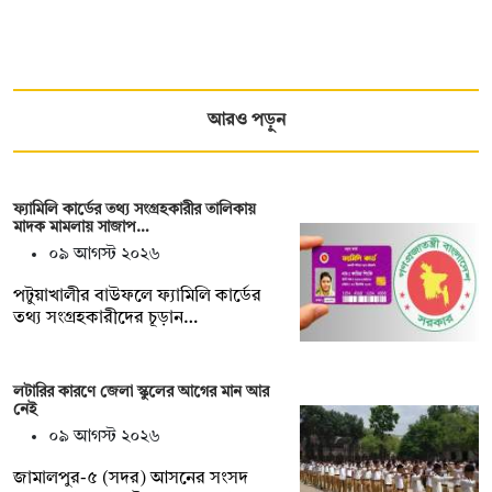
আরও পড়ুন
ফ্যামিলি কার্ডের তথ্য সংগ্রহকারীর তালিকায়
মাদক মামলায় সাজাপ…
০৯ আগস্ট ২০২৬
পটুয়াখালীর বাউফলে ফ্যামিলি কার্ডের
তথ্য সংগ্রহকারীদের চূড়ান…
লটারির কারণে জেলা স্কুলের আগের মান আর
নেই
০৯ আগস্ট ২০২৬
জামালপুর-৫ (সদর) আসনের সংসদ