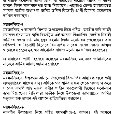
জামায়াত মনোনীত প্রার্থী জেলা জামায়াতের নায়েবে আমির কামরুল
হাসান মিলন মনোনয়নপত্র জমা দিয়েছেন। এছাড়াও জেলা জামায়াতের
সাবেক আমির অধ্যাপক জসিম উদ্দিন বিদ্রোহী প্রার্থী হিসেবে মনোনয়ন
দাখিল করেছেন।
ময়মনসিংহ-৭
ময়মনসিংহ-৭ আসনটি ত্রিশাল উপজেলা নিয়ে গঠিত। জাতীয় কবি কাজী
নজরুল ইসলামের স্মৃতি বিজড়িত এই আসনে বিএনপির কেন্দ্রীয় নির্বাহী
কমিটির সদস্য ডা. মাহাবুবুর রহমান লিটন মনোনয়ন পেয়েছেন। তার
প্রতিদ্বন্দ্বী ও বিদ্রোহী হিসেবে বিএনপির সাবেক সংসদ সদস্য আব্দুল
খালেকের ছেলে মুহাম্মদ আনোয়ার সাদাত মনোনয়ন দাখিল করেছেন।
জামায়াতের প্রার্থী হিসেবে রয়েছেন ময়মনসিংহ মহানগর জামায়াতের
নায়েবে আমির আসাদুজ্জামান সোহেল।
ময়মনসিংহ-৮
ময়মনসিংহ-৮ ঈশ্বরগঞ্জ আসনে উপজেলা বিএনপির আহ্বায়ক প্রকৌশলী
লুৎফুল্লাহেল মাজেদ বাবু। এদিকে গত শনিবার দল থেকে পদত্যাগ করে
সাবেক এমপি শাহ নূরুল কবীর শাহীন স্বতন্ত্রপ্রার্থী হিসেবে মনোনয়ন
জমা দিয়েছেন। দাঁড়িপাল্লা প্রতীক নিয়ে উপজেলা জামায়াতের আমির
মঞ্জুরুল হক হাসান এই আসনে প্রতিদ্বন্দ্বিতা করবেন।
ময়মনসিংহ-৯
নান্দাইল উপজেলা নিয়ে গঠিত ময়মনসিংহ-৯ আসন। এই আসনে