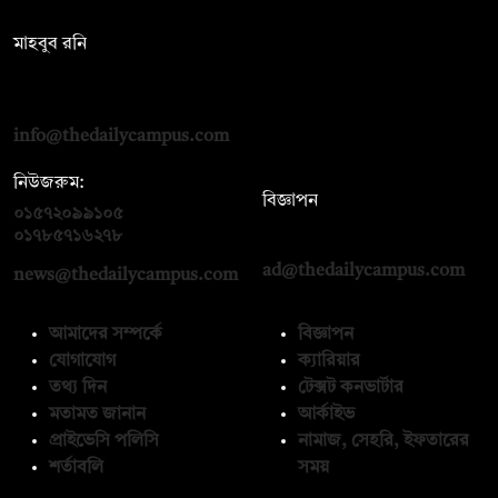
সম্পাদক:
মাহবুব রনি
দ্য ডেইলি ক্যাম্পাস, দ্বিতীয় তলা, হাসান হোল্ডিংস, ৫২/১ নিউ ইস্কাটন
রোড, ঢাকা ১০০০
info@thedailycampus.com
নিউজরুম:
বিজ্ঞাপন
০১৫৭২০৯৯১০৫
,
০১৭১২১৩৬৫৯৩
০১৭৮৫৭১৬২৭৮
ad@thedailycampus.com
news@thedailycampus.com
আমাদের সম্পর্কে
বিজ্ঞাপন
যোগাযোগ
ক্যারিয়ার
তথ্য দিন
টেক্সট কনভার্টার
মতামত জানান
আর্কাইভ
প্রাইভেসি পলিসি
নামাজ, সেহরি, ইফতারের
শর্তাবলি
সময়