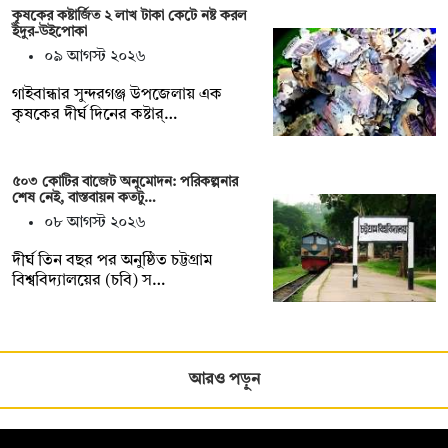
কৃষকের কষ্টার্জিত ২ লাখ টাকা কেটে নষ্ট করল
ইঁদুর-উইপোকা
০৯ আগস্ট ২০২৬
গাইবান্ধার সুন্দরগঞ্জ উপজেলায় এক
কৃষকের দীর্ঘ দিনের কষ্টার্…
৫০৩ কোটির বাজেট অনুমোদন: পরিকল্পনার
শেষ নেই, বাস্তবায়ন কতটু…
০৮ আগস্ট ২০২৬
দীর্ঘ তিন বছর পর অনুষ্ঠিত চট্টগ্রাম
বিশ্ববিদ্যালয়ের (চবি) স…
আরও পড়ুন