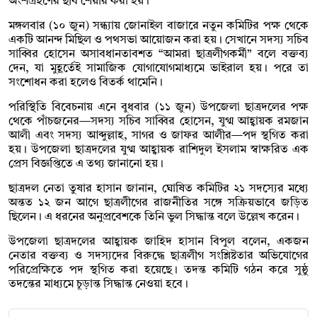
অংশগ্রহণের ছবি শেয়ার করা হয়।
মঙ্গলবার (১০ জুন) সন্ধ্যায় জোনাইল বাজারে নতুন কমিটির পক্ষ থেকে
একটি আনন্দ মিছিল ও পথসভা আয়োজন করা হয়। সেখানে সদস্য সচিব
সাব্বির হোসেন অসাবধানতাবশত “আমরা ছাত্রলীগকর্মী” বলে বক্তব্য
দেন, যা মুহূর্তেই সামাজিক যোগাযোগমাধ্যমে ভাইরাল হয়। পরে তা
সংশোধন করা হলেও বিতর্ক থামেনি।
পরিস্থিতি বিবেচনায় এনে বুধবার (১১ জুন) উপজেলা ছাত্রদলের পক্ষ
থেকে পাঁচজনের—সদস্য সচিব সাব্বির হোসেন, যুগ্ম আহ্বায়ক রমজান
আলী এবং সদস্য আব্দুল্লাহ, সাগর ও জাফর আলীর—পদ স্থগিত করা
হয়। উপজেলা ছাত্রদলের যুগ্ম আহ্বায়ক রাশিদুল ইসলাম স্বাক্ষরিত এক
প্রেস বিজ্ঞপ্তিতে এ তথ্য জানানো হয়।
ছাত্রদল নেতা তুষার হাসান জানান, ঘোষিত কমিটির ২১ সদস্যের মধ্যে
অন্তত ১২ জন আগে ছাত্রলীগের রাজনীতির সঙ্গে সক্রিয়ভাবে জড়িত
ছিলেন। এ ধরনের অনুপ্রবেশকে তিনি ভুল সিদ্ধান্ত বলে উল্লেখ করেন।
উপজেলা ছাত্রদলের আহ্বায়ক জাহিদ হাসান বিপুল বলেন, একজন
নেতার বক্তব্য ও সদস্যদের বিরুদ্ধে ছাত্রলীগ সংশ্লিষ্টতার অভিযোগের
পরিপ্রেক্ষিতে পদ স্থগিত করা হয়েছে। তদন্ত কমিটি গঠন করে সুষ্ঠু
তদন্তের মাধ্যমে চূড়ান্ত সিদ্ধান্ত নেওয়া হবে।