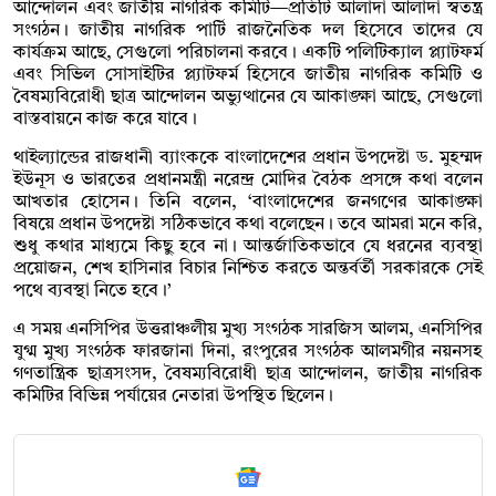
আন্দোলন এবং জাতীয় নাগরিক কমিটি—প্রতিটি আলাদা আলাদা স্বতন্ত্র
সংগঠন। জাতীয় নাগরিক পার্টি রাজনৈতিক দল হিসেবে তাদের যে
কার্যক্রম আছে, সেগুলো পরিচালনা করবে। একটি পলিটিক্যাল প্ল্যাটফর্ম
এবং সিভিল সোসাইটির প্ল্যাটফর্ম হিসেবে জাতীয় নাগরিক কমিটি ও
বৈষম্যবিরোধী ছাত্র আন্দোলন অভ্যুত্থানের যে আকাঙ্ক্ষা আছে, সেগুলো
বাস্তবায়নে কাজ করে যাবে।
থাইল্যান্ডের রাজধানী ব্যাংককে বাংলাদেশের প্রধান উপদেষ্টা ড. মুহম্মদ
ইউনূস ও ভারতের প্রধানমন্ত্রী নরেন্দ্র মোদির বৈঠক প্রসঙ্গে কথা বলেন
আখতার হোসেন। তিনি বলেন, ‘বাংলাদেশের জনগণের আকাঙ্ক্ষা
বিষয়ে প্রধান উপদেষ্টা সঠিকভাবে কথা বলেছেন। তবে আমরা মনে করি,
শুধু কথার মাধ্যমে কিছু হবে না। আন্তর্জাতিকভাবে যে ধরনের ব্যবস্থা
প্রয়োজন, শেখ হাসিনার বিচার নিশ্চিত করতে অন্তর্বর্তী সরকারকে সেই
পথে ব্যবস্থা নিতে হবে।’
এ সময় এনসিপির উত্তরাঞ্চলীয় মুখ্য সংগঠক সারজিস আলম, এনসিপির
যুগ্ম মুখ্য সংগঠক ফারজানা দিনা, রংপুরের সংগঠক আলমগীর নয়নসহ
গণতান্ত্রিক ছাত্রসংসদ, বৈষম্যবিরোধী ছাত্র আন্দোলন, জাতীয় নাগরিক
কমিটির বিভিন্ন পর্যায়ের নেতারা উপস্থিত ছিলেন।