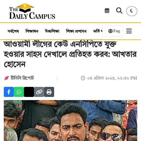
Eng
সর্বশেষ
শিক্ষাঙ্গন
উচ্চশিক্ষা
শিক্ষা প্রশাসন
ভর্তি পরীক্ষা
কর্মসংস্থান
আওয়ামী লীগের কেউ এনসিপিতে যুক্ত
হওয়ার সাহস দেখালে প্রতিহত করব: আখতার
হোসেন
টিডিসি রিপোর্ট
০৫ এপ্রিল ২০২৫, ০৬:৫০ PM