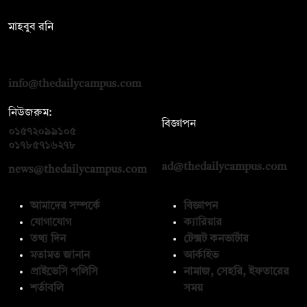
সম্পাদক:
মাহবুব রনি
দ্য ডেইলি ক্যাম্পাস, দ্বিতীয় তলা, হাসান হোল্ডিংস, ৫২/১ নিউ ইস্কাটন
রোড, ঢাকা ১০০০
info@thedailycampus.com
নিউজরুম:
বিজ্ঞাপন
০১৫৭২০৯৯১০৫
,
০১৭১২১৩৬৫৯৩
০১৭৮৫৭১৬২৭৮
ad@thedailycampus.com
news@thedailycampus.com
আমাদের সম্পর্কে
বিজ্ঞাপন
যোগাযোগ
ক্যারিয়ার
তথ্য দিন
টেক্সট কনভার্টার
মতামত জানান
আর্কাইভ
প্রাইভেসি পলিসি
নামাজ, সেহরি, ইফতারের
শর্তাবলি
সময়