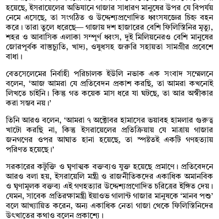
হয়েছে, ইসরায়েলের অভিযানে গাজার সাধারণ মানুষের উপর যে বিপর্যয়
নেমে এসেছে, তা সংগঠিত ও উদ্দেশ্যপ্রণোদিত ধ্বংসযজ্ঞের চিহ্ন বহন
করে। তারা তুলে ধরেছে— গাজায় দশ হাজারের বেশি ফিলিস্তিনির মৃত্যু,
শহর ও আবাসিক এলাকা সম্পূর্ণ ধ্বংস, দুই মিলিয়নেরও বেশি মানুষের
জোরপূর্বক বাস্তুচ্যুতি, খাদ্য, ওষুধসহ জরুরি সহায়তা সামগ্রীর প্রবেশে
বাধা।
বেতসেলেমের নির্বাহী পরিচালক ইউলি নভাক এক সংবাদ সম্মেলনে
বলেন, ‘আজ আমরা যে প্রতিবেদন প্রকাশ করছি, তা আমরা কখনোই
লিখতে চাইনি। কিন্তু গত কয়েক মাস ধরে যা ঘটছে, তা আর অস্বীকার
করা সম্ভব নয়।’
তিনি আরও বলেন, ‘আমরা ৭ অক্টোবর হামাসের ভয়াবহ হামলার গুরুত্ব
খাটো করছি না, কিন্তু ইসরায়েলের প্রতিক্রিয়ায় যে মাত্রায় গাজার
জনগণের ওপর আঘাত হানা হয়েছে, তা স্পষ্টতই একটি গণহত্যায়
পরিণত হয়েছে।’
সরকারের কটূক্তি ও ঘৃণাত্মক বক্তব্যও যুক্ত হয়েছে প্রমাণে। প্রতিবেদনে
আরও বলা হয়, ইসরায়েলি মন্ত্রী ও রাজনীতিকদের একাধিক অমানবিক
ও ঘৃণামূলক বক্তব্য এই গণহত্যার উদ্দেশ্যপ্রণোদিত চরিত্রের ইঙ্গিত দেয়।
যেমন, সাবেক প্রতিরক্ষামন্ত্রী ইয়াওভ গালান্ট গাজার মানুষকে ‘মানব পশু’
বলে আখ্যায়িত করেন, অন্য একাধিক নেতা গাজা থেকে ফিলিস্তিনিদের
উৎখাতের কথাও বলেন প্রকাশ্যে।