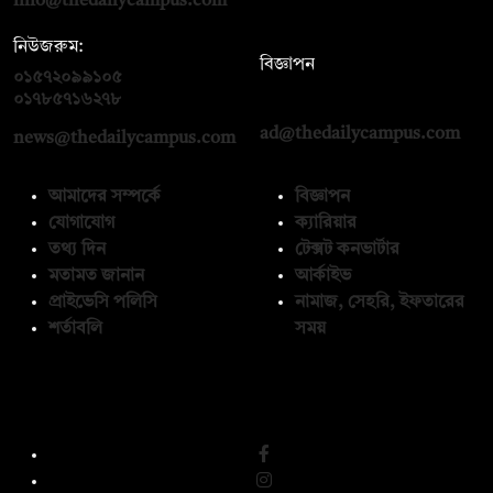
info@thedailycampus.com
নিউজরুম:
বিজ্ঞাপন
০১৫৭২০৯৯১০৫
,
০১৭১২১৩৬৫৯৩
০১৭৮৫৭১৬২৭৮
ad@thedailycampus.com
news@thedailycampus.com
আমাদের সম্পর্কে
বিজ্ঞাপন
যোগাযোগ
ক্যারিয়ার
তথ্য দিন
টেক্সট কনভার্টার
মতামত জানান
আর্কাইভ
প্রাইভেসি পলিসি
নামাজ, সেহরি, ইফতারের
শর্তাবলি
সময়
অনুসরণ করুন