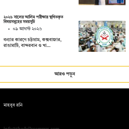
২০২৬ সালের আলিম পরীক্ষার স্থগিতকৃত
বিষয়সমূহের সময়সূচি
০৯ আগস্ট ২০২৬
বন্যার কারণে চট্টগ্রাম, কক্সবাজার,
রাঙামাটি, বান্দরবান ও খা…
আরও পড়ুন
সম্পাদক:
মাহবুব রনি
দ্য ডেইলি ক্যাম্পাস, দ্বিতীয় তলা, হাসান হোল্ডিংস, ৫২/১ নিউ ইস্কাটন
রোড, ঢাকা ১০০০