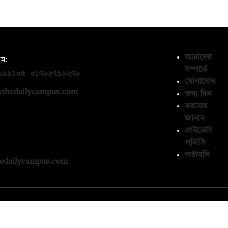
আমাদের
ম:
সম্পর্কে
০৯৯১০৫
,
০১৭৮৫৭১৬২৭৮
যোগাযোগ
thedailycampus.com
তথ্য দিন
মতামত
জানান
ন
প্রাইভেসি
পলিসি
১৩৬৫৯৩
শর্তাবলি
edailycampus.com
© কপিরাইট 2026, দ্য ডেইলি ক্যাম্পাস লিমিটেড