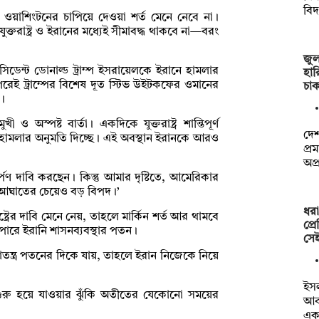
বিদ
া ওয়াশিংটনের চাপিয়ে দেওয়া শর্ত মেনে নেবে না।
ক্তরাষ্ট্র ও ইরানের মধ্যেই সীমাবদ্ধ থাকবে না—বরং
জুল
সিডেন্ট ডোনাল্ড ট্রাম্প ইসরায়েলকে ইরানে হামলার
হার
রেই ট্রাম্পের বিশেষ দূত স্টিভ উইটকফের ওমানের
চা
ল।
ও অস্পষ্ট বার্তা। একদিকে যুক্তরাষ্ট্র শান্তিপূর্ণ
দেশ
হামলার অনুমতি দিচ্ছে। এই অবস্থান ইরানকে আরও
প্র
অপ্
্পণ দাবি করছেন। কিন্তু আমার দৃষ্টিতে, আমেরিকার
মার আঘাতের চেয়েও বড় বিপদ।’
ধরা
ট্রের দাবি মেনে নেয়, তাহলে মার্কিন শর্ত আর থামবে
প্র
রে ইরানি শাসনব্যবস্থার পতন।
সে
াতন্ত্র পতনের দিকে যায়, তাহলে ইরান নিজেকে নিয়ে
ইসল
ুদ্ধ শুরু হয়ে যাওয়ার ঝুঁকি অতীতের যেকোনো সময়ের
আব
]
এ