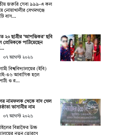
তীয় জরুরি সেবা ৯৯৯-এ কল
ে নোয়াখালীর বেগমগঞ্জে
টি বাস…
তত ২০ ছাত্রীর ‘আপত্তিকর’ ছবি
ে প্রেমিককে পাঠিয়েছেন
শ…
০৭ আগস্ট ২০২৬
ামী বিশ্ববিদ্যালয়ের (ইবি)
লাই-৩৬ আবাসিক হলে
পাঠী ও র…
ুলের নামফলক থেকে বাদ গেল
তিষ্ঠাতা ভাসানীর নাম
০৭ আগস্ট ২০২৬
্গাইলের বিন্নাফৈর উচ্চ
্যালয়ের নতুন তোরণে