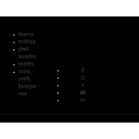
বিজ্ঞাপন
ক্যারিয়ার
টেক্সট
অনুসরণ করুন
কনভার্টার
আর্কাইভ
নামাজ,
সেহরি,
ইফতারের
সময়