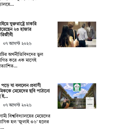
্যালয়ে…
াইয়ে যুক্তরাষ্ট্রে চাকরি
িয়েছেন ২৩ হাজার
করিজীবী
০৭ আগস্ট ২০২৬
টির অর্থনীতিবিদদের ভুল
মাণিত করে এক মাসেই
রত্যাশিত…
 পড়ে যা বললেন প্রবাসী
েমিককে মেয়েদের ছবি পাঠানো
ই ই…
০৭ আগস্ট ২০২৬
ামী বিশ্ববিদ্যালয়ের মেয়েদের
াসিক হল ‘জুলাই ৩৬’ হলের
ক…