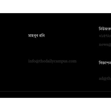
সম্পাদক:
নিউজরু
মাহবুব রনি
০১৫৭২
দ্য ডেইলি ক্যাম্পাস, দ্বিতীয় তলা, হাসান
news@
হোল্ডিংস, ৫২/১ নিউ ইস্কাটন রোড, ঢাকা
১০০০
info@thedailycampus.com
বিজ্ঞাপ
০১৭১২
ad@th