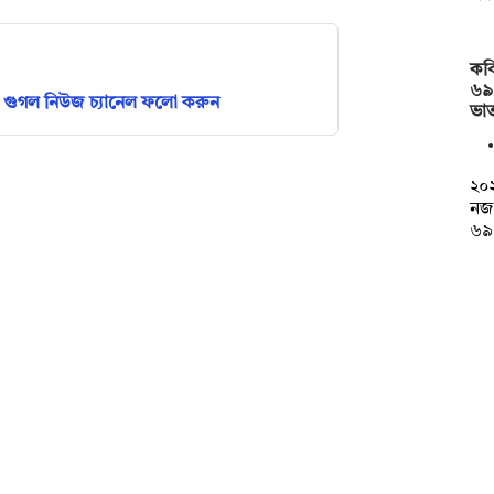
কব
৬৯
গুগল নিউজ চ্যানেল ফলো করুন
ভাত
২০২
নজ
৬৯