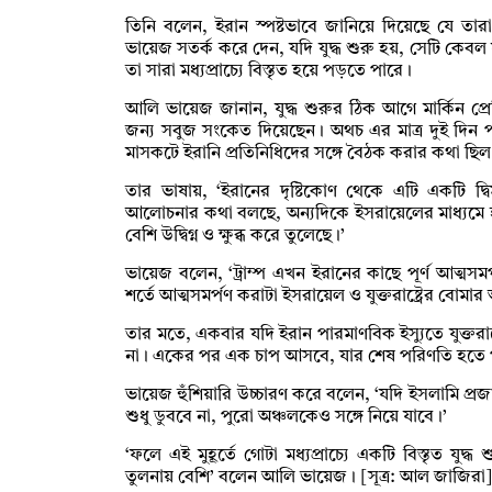
তিনি বলেন, ইরান স্পষ্টভাবে জানিয়ে দিয়েছে যে তার
ভায়েজ সতর্ক করে দেন, যদি যুদ্ধ শুরু হয়, সেটি কেবল যু
তা সারা মধ্যপ্রাচ্যে বিস্তৃত হয়ে পড়তে পারে।
আলি ভায়েজ জানান, যুদ্ধ শুরুর ঠিক আগে মার্কিন প্রে
জন্য সবুজ সংকেত দিয়েছেন। অথচ এর মাত্র দুই দিন প
মাসকটে ইরানি প্রতিনিধিদের সঙ্গে বৈঠক করার কথা ছি
তার ভাষায়, ‘ইরানের দৃষ্টিকোণ থেকে এটি একটি দ্বিমুখী 
আলোচনার কথা বলছে, অন্যদিকে ইসরায়েলের মাধ্যমে 
বেশি উদ্বিগ্ন ও ক্ষুব্ধ করে তুলেছে।’
ভায়েজ বলেন, ‘ট্রাম্প এখন ইরানের কাছে পূর্ণ আত্মসমর
শর্তে আত্মসমর্পণ করাটা ইসরায়েল ও যুক্তরাষ্ট্রের বো
তার মতে, একবার যদি ইরান পারমাণবিক ইস্যুতে যুক্তরাষ্
না। একের পর এক চাপ আসবে, যার শেষ পরিণতি হতে পা
ভায়েজ হুঁশিয়ারি উচ্চারণ করে বলেন, ‘যদি ইসলামি প্রজ
শুধু ডুববে না, পুরো অঞ্চলকেও সঙ্গে নিয়ে যাবে।’
‘ফলে এই মুহূর্তে গোটা মধ্যপ্রাচ্যে একটি বিস্তৃত য
তুলনায় বেশি’ বলেন আলি ভায়েজ। [সূত্র: আল জাজিরা