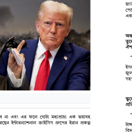
জা
পেয়
এক
অন্
তুল
ঐ
ইসল
জু
সহ
স্ক
প্র
করবে না এবং এর ফলে গোটা মধ্যপ্রাচ্য এক ভয়াবহ
 ইন্টারন্যাশনাল ক্রাইসিস গ্রুপের ইরান প্রকল্প
টাঙ
বিদ