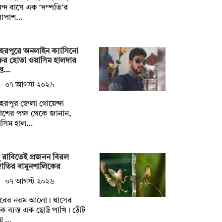
্দ বাসে এক ‘দম্পতি’র
শাপাশ…
েরপুরে অনলাইন ক্যাসিনো
রের হোতা ওয়াসিম হালদার
প্ত…
০৭ আগস্ট ২০২৬
েরপুর জেলা গোয়েন্দা
িশের পক্ষ থেকে জানান,
াসিম হাল…
ু রাবিতেই প্রজনন বিরল
জাতির বামুনশালিকের
০৭ আগস্ট ২০২৬
রের নরম আলো। ঘাসের
কে ব্যস্ত এক ছোট্ট পাখি। ঠোঁট
য়ে …