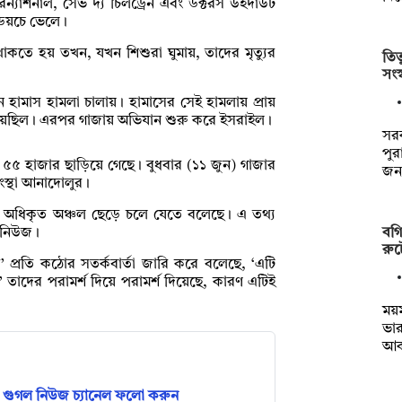
রন্যাশনাল, সেভ দ্য চিলড্রেন এবং ডক্টরস উইদাউট
ম ডয়চে ভেলে।
 থাকতে হয় তখন, যখন শিশুরা ঘুমায়, তাদের মৃত্যুর
তিত
সংস
 হামাস হামলা চালায়। হামাসের সেই হামলায় প্রায়
়েছিল। এরপর গাজায় অভিযান শুরু করে ইসরাইল।
সর
পুর
া ৫৫ হাজার ছাড়িয়ে গেছে। বুধবার (১১ জুন) গাজার
জন
া সংস্থা আনাদোলুর।
িনি অধিকৃত অঞ্চল ছেড়ে চলে যেতে বলেছে। এ তথ্য
বগি
র নিউজ।
রুট
’ প্রতি কঠোর সতর্কবার্তা জারি করে বলেছে, ‌‌‘এটি
 তাদের পরামর্শ দিয়ে পরামর্শ দিয়েছে, কারণ এটিই
ময়
ভার
আক
গুগল নিউজ চ্যানেল ফলো করুন