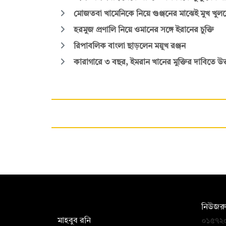
মোজতবা খামেনিকে নিয়ে গুঞ্জনের মাঝেই মুখ খুললে
হরমুজ প্রণালি নিয়ে ওমানের সঙ্গে ইরানের চুক্তি
রিপাবলিক বাংলা ছাড়লেন ময়ূখ রঞ্জন
কারাগারে ৩ বছর, ইমরান খানের মুক্তির দাবিতে উত্
সম্পাদক:
নিউজরু
মাহবুব রনি
০১৫৭২