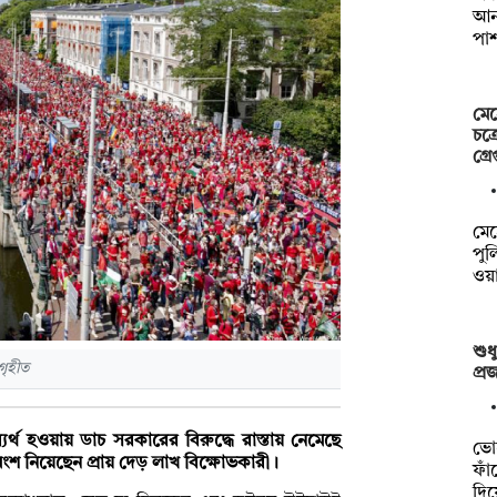
আনন
পা
মেহ
চক্
গ্রে
মেহ
পুল
ওয়
শুধ
গৃহীত
প্র
র্থ হওয়ায় ডাচ সরকারের বিরুদ্ধে রাস্তায় নেমেছে
ভো
ংশ নিয়েছেন প্রায় দেড় লাখ বিক্ষোভকারী।
ফাঁ
দি