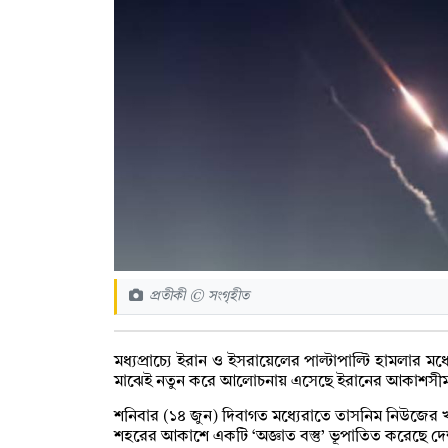
প্রতীকী © সংগৃহীত
মধ্যপ্রাচ্যে ইরান ও ইসরায়েলের পাল্টাপাল্টি হামলার মধ
মাঝেই নতুন করে আলোচনায় এসেছে ইরানের আকাশসীমায় 
শনিবার (১৪ জুন) দিবাগত মধ্যেরাতে তাসনিম নিউজের খব
শহরের আকাশে একটি ‘অজ্ঞাত বস্তু’ ভূপাতিত করেছে দেশট