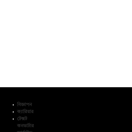
বিজ্ঞাপন
ক্যারিয়ার
টেক্সট
অনুসরণ করুন
কনভার্টার