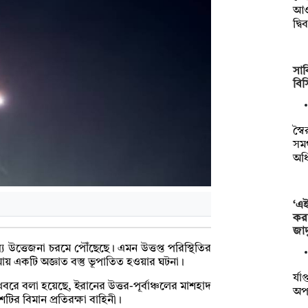
আওত
দ্ব
সাক
বি
স্ব
সমর
অধ
‘এ
কর
জাদ
্যে উত্তেজনা চরমে পৌঁছেছে। এমন উত্তপ্ত পরিস্থিতির
একটি অজ্ঞাত বস্তু ভূপাতিত হওয়ার ঘটনা।
র্য
রে বলা হয়েছে, ইরানের উত্তর-পূর্বাঞ্চলের মাশহাদ
অপা
ির বিমান প্রতিরক্ষা বাহিনী।