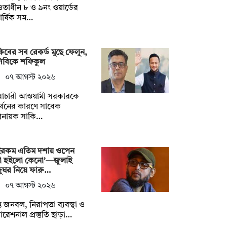
াধীন ৮ ও ৯নং ওয়ার্ডের
িবার্ষিক সম…
িবের সব রেকর্ড মুছে ফেলুন,
সিবিকে শফিকুল
০৭ আগস্ট ২০২৬
ৈরাচারী আওয়ামী সরকারকে
্থনের কারণে সাবেক
িনায়ক সাকি…
ইরকম এতিম দশায় ওপেন
া হইলো কেনো’—জুলাই
ুঘর নিয়ে ফারু…
০৭ আগস্ট ২০২৬
াপ্ত জনবল, নিরাপত্তা ব্যবস্থা ও
রেশনাল প্রস্তুতি ছাড়া…