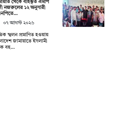
ায়াত থেকে বহিষ্কৃত এমপি
ী নজরুলের ১২ অনুসারী
এনপিতে…
০৭ আগস্ট ২০২৬
িক স্খলন প্রমাণিত হওয়ায়
লাদেশ জামায়াতে ইসলামী
কে বহ…