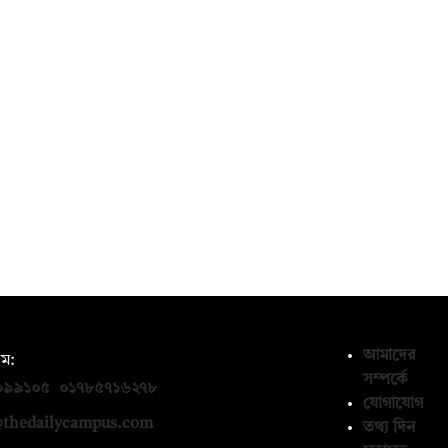
আমাদের
ম:
সম্পর্কে
০৯৯১০৫
,
০১৭৮৫৭১৬২৭৮
যোগাযোগ
thedailycampus.com
তথ্য দিন