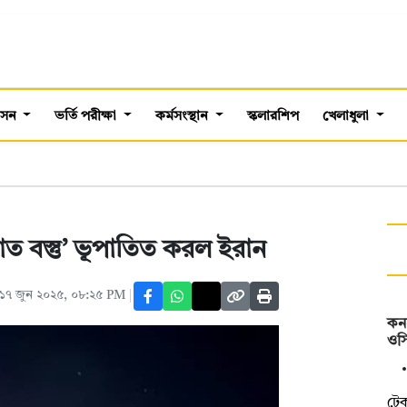
শাসন
ভর্তি পরীক্ষা
কর্মসংস্থান
স্কলারশিপ
খেলাধুলা
াত বস্তু’ ভূপাতিত করল ইরান
১৭ জুন ২০২৫, ০৮:২৫ PM
কন
ওসি
টে