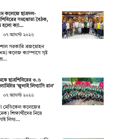
ম কলেজে ছাত্রদল-
্রশিবিরের সমঝোতা বৈঠক,
্ত হলো ক্যা…
০৭ আগস্ট ২০২৬
িশাল সরকারি ব্রজমোহন
এম) কলেজ ক্যাম্পাসে সৃষ্ট
প্র…
েকে ছাত্রশিবিরের ৩.৬
োমিটার ‘জুলাই লিগ্যাসি রান’
০৭ আগস্ট ২০২৬
কা মেডিকেল কলেজের
মেক) শিক্ষার্থীদের নিয়ে
লাই লিগ্য…