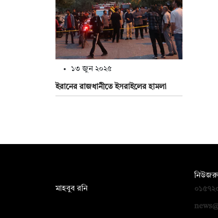
১৩ জুন ২০২৫
ইরানের রাজধানীতে ইসরাইলের হামলা
সম্পাদক:
নিউজরু
মাহবুব রনি
০১৫৭২
দ্য ডেইলি ক্যাম্পাস, দ্বিতীয় তলা, হাসান
news@
হোল্ডিংস, ৫২/১ নিউ ইস্কাটন রোড, ঢাকা