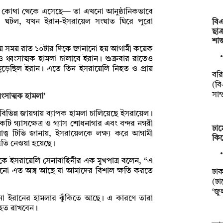
সেটি কোথা থেকে এসেছে— তা এখনো আনুষ্ঠানিকভাবে
 ঘটল, যখন ইরান-ইসরায়েল সংঘাত ঘিরে পুরো
বিএ
ছাত
শান
স্থানীয় সময় রাত ১০টার দিকে জানানো হয় আগামী কয়েক
ও ধ্বংসাত্মক হামলা চালাবে ইরান। শুক্রবার রাতেও
ছুড়েছিল ইরান। এতে তিন ইসরায়েলি নিহত ও প্রায়
বর
(বি
সাম্
ংসাত্মক হামলা’
বিভিন্ন জায়গায় ব্যাপক হামলা চালিয়েছে ইসরায়েল।
ি গ্যাসক্ষেত্র ও গ্যাস শোধনাগার এবং বন্দর নগরী
ঢাম
য়াত্ত্ব টিভি জানায়, ইসরায়েলকে লক্ষ্য করে আগামী
কিল
্তুতি নেওয়া হয়েছে।
ে ইসরায়েলি সেনাবাহিনীর এক মুখপাত্র বলেন, “এ
এখনো এত অস্ত্র আছে যা আমাদের বিশাল ক্ষতি করতে
ঢা
(ঢা
‘জু
নো ইরানের হামলার ঝুঁকিতে আছে। এ কারণে তারা
যাহত রাখবেন।