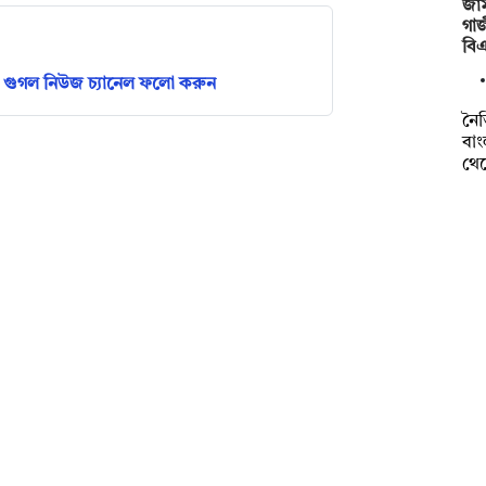
জাম
গাজ
বি
গুগল নিউজ চ্যানেল ফলো করুন
নৈত
বাং
থে