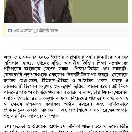
এম এ মতিন © টিডিসি ফটো
আজ ৫ ফেব্রুয়ারি ২০২৬ ‘জাতীয় গ্রন্থাগার দিবস’। দিবসটির এবারের
প্রতিপাদ্য হচ্ছে, ‘জ্ঞানেই মুক্তি, আগামীর ভিত্তি’। শিক্ষা মন্ত্রণালয়ের
পরিপত্রের আলোকে দেশের সকল শিক্ষাপ্রতিষ্ঠান এবং সরকারি-
বেসরকারি গ্রন্থাগারগুলো একযোগে দিবসটি উদযাপন করছে। যেকোনো
জাতির মেধা-মনন, ইতিহাস-ঐতিহ্য ও সংস্কৃতির ধারক, বাহক ও
লালনকারী হিসেবে গ্রন্থাগার গুরুত্বপূর্ণ ভুমিকা পালন করে। এই দিবস
পালনের মাধ্যমে বাংলাদেশের সকল স্তরের জনগণ, ছাত্র-শিক্ষক,গবেষক
সবাই বইপড়ার গুরুত্ব অনুধাবন এবং নিজেদের পাঠাভ্যাস বৃদ্ধি করে স্ব
স্ব ক্ষেত্রে উন্নততর ফলাফল অর্জন করবেন এবং সার্বিকভাবে
জীবনমানের উন্নতি ঘটাবেন – এই প্রত্যাশাকে সামনে রেখেই জাতীয়
গ্রন্থাগার দিবস পালনের সূত্রপাত।
তথ্য সভ্যতা ও উন্নয়নের প্রধানতম চালিকা শক্তি। তথ্যের উপর ভিত্তি