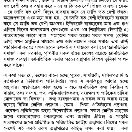
করেই মানব সভ্যতা, জ্ঞান ও বিজ্ঞান ক্রমাগত এগিয়ে চলছে। যে জাতি
যত বেশী তথ্য ব্যবহার করে – সে জাতি তত বেশী উন্নত ও সভ্য। যেমন
– যে জাতি যত বেশী বিদ্যুৎ ব্যবহার করে সে জাতি তত বেশী উন্নত।
অনুরূপভাবে এখন মনে করা হয়, যে জাতি যত বেশী ইন্টারনেট ব্যবহার
করে সে জাতি তত বেশী অগ্রসর। ইন্টারনেট ব্যবহারের আর এক ধাপ
এগিয়ে বিশ্বের অগ্রসরমান দেশগুলো এখন ৫ম শিল্পবিপ্লব (ইন্ডাস্ট্রি-৫)
বাস্তবায়নের কাজে ব্যস্ত। সমাজের সকল স্তরের সকল সদস্য (বেশির
ভাগ) যখন প্রযুক্তির মাধ্যমে তথ্য আদানপ্রদান করে সমাজ তথা রাস্ট্র
পরিচালনা করতে সক্ষম হবেন তখনই এ সমাজকে বলা হবে ‘জ্ঞানভিত্তিক
সমাজ’। বলা দরকার, পৃথিবীর সকল উন্নত দেশেই রয়েছে জ্ঞানভিত্তিক
সমাজ ব্যবস্থা। জ্ঞানভিত্তিক সমাজ গঠনে গ্রন্থাগার বিশেষ ভূমিকা পালন
করে থাকে।
এ কথা সত্য যে, তথ্যের বাহন হচ্ছে পুস্তক, সাময়িকী, দলিলপত্রাদি ও
বর্তমানকার ডিজিটাল পাঠসামগ্রী। আর এ সবকিছুর আধার হচ্ছে
গ্রন্থাগার। গ্রন্থাগারের কাজ হচ্ছে – প্রয়োজনভিত্তিক তথ্য নির্বাচন ও
বাছাই, তথ্য সংগ্রহ, তথ্য প্রক্রিয়াজাতকরণ, সংরক্ষণ ও পাঠকের চাহিদা
মোতাবেক তা বিতরণ। তথ্য ব্যবস্থাপনার এ সকল কাজ করার জন্যে
রয়েছে বিভিন্ন শ্রেণির গ্রন্থাগার। যেমন – শিক্ষা প্রতিষ্ঠানের গ্রন্থাগার,
গবেষণা প্রতিষ্ঠানের জন্যে বিশেষায়িত গ্রন্থাগার, সকল শ্রেণীর মানুষের
জন্যে ব্যবহারযোগ্য গণগ্রন্থাগার এবং জাতীয় ঐতিহ্য ও সংস্কৃতি
সংরক্ষণের জন্যে প্রতিষ্ঠিত ও পরিচালিত জাতীয় গ্রন্থাগার। বিশ্বের সকল
দেশেই এই একই রকম গ্রন্থাগারের অস্থিত্ব লক্ষ্য করা যায়। বলা