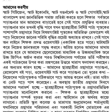
আমাদের করণীয়
স্মার্ট সিটিজেন, স্মার্ট ইকোনমি, স্মার্ট গভর্নমেন্ট ও স্মার্ট সোসাইটি,স্মার্ট
বাংলাদেশ তথা জ্ঞানভিত্তিক সমাজ প্রতিষ্ঠা করতে হলে শিক্ষার সর্বস্তরে
পড়াশুনার মান আমাদের বাড়াতেই হবে সেই সাথে প্রযুক্তির ব্যবহার।
পড়াশুনার মান তখনই বৃদ্ধি পাবে যখন ছাত্রছাত্রীরা নির্দিষ্ট পাঠ্য পুস্তকের
পাশাপাশি গ্রন্থাগারে গিয়ে বিষয়সংশ্লিষ্ট পুস্তকের অতিরিক্ত রেফারেন্স বই
পড়ে নিজেদের জ্ঞানের পরিধি বৃদ্ধির প্রচেষ্টা অব্যাহত রাখবে। সেই সাথে
অন লাইনে শিক্ষক প্রদত্ত ওয়েবসাইট (একাধিক হতে পারে) ঘাটাঘাটি
করে নিজের জ্ঞানস্তরকে সমৃদ্ধ করবে। অপ্রিয় হলেও আমাদের মাথায়
রাখতে হবে যে আমাদের ছেলেমেয়েরা মাধ্যমিক ও উচ্চমাধ্যমিক স্তরে
উচ্চ জিপিএ অর্জন করার পরও বিশ্ববিদ্যালয় পর্যায়ের ভর্তি পরীক্ষায়
একই পাঠক্রমের উপর করা প্রশ্নপত্রের উত্তরে খারাপ ফলাফল করছেন।
এর অন্যতম কারণ হচ্ছে – আমাদের ছাত্রছাত্রীরা গ্রন্থাগারে পড়াশুনা,
রেফেরেন্স বই পড়া, ওয়েবসাইট সার্চ করে পড়াশুনা তো দূরের কথা –
নিজেদের পাঠ্যপুস্তকও সঠিকভাবে পড়ে আয়ত্ত করেন নাই। তারা গাইড
বা নোট পড়ে পাশ করেছেন। এ অবস্থায় জাতীয় গ্রন্থাগার দিবসে
আমাদের পরামর্শ হচ্ছে – ছাত্রছাত্রীদের পাঠ্যপুস্তক ও গ্রন্থাগারভিত্তিক
পড়াশুনায় মনোনিবেশ করানো – শিক্ষক ও ছাত্রছাত্রীদের মধ্যে
পড়াশুনার সম্পর্ক দৃঢ়তর করা এবং স্মার্টফোন কে অর্থবহ কাজে
লাগানো। প্রতিটি স্কুল কলেজ ও মাদ্রাসায় অনুমোদনের শর্তানুযায়ী
যথানিয়মে গ্রন্থাগার পরিচালনা এবং সরকারী নির্দেশ মোতাবেক এর