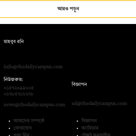
আরও পড়ুন
সম্পাদক:
মাহবুব রনি
দ্য ডেইলি ক্যাম্পাস, দ্বিতীয় তলা, হাসান হোল্ডিংস, ৫২/১ নিউ ইস্কাটন
রোড, ঢাকা ১০০০
info@thedailycampus.com
নিউজরুম:
বিজ্ঞাপন
০১৫৭২০৯৯১০৫
,
০১৭১২১৩৬৫৯৩
০১৭৮৫৭১৬২৭৮
ad@thedailycampus.com
news@thedailycampus.com
আমাদের সম্পর্কে
বিজ্ঞাপন
যোগাযোগ
ক্যারিয়ার
তথ্য দিন
টেক্সট কনভার্টার