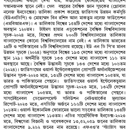
পর্যালোচনা করলে দেখা যায়, এগুলোর কোনটিতেই বাংলাদেশ
সন্মানজনক স্থানে নেই। গেল বছরের বৈশ্বিক জ্ঞান সূচকের (গ্লোবাল
নলেজ ইনডেক্সের) তালিকা প্রকাশ করেছে জাতিসংঘ উন্নয়ন কর্মসূচি
(ইউএনডিপি) ও মোহাম্মদ বিন রশিদ আল মাকতুম নলেজ ফাউন্ডেশন
(এমবিআরএফ)। এ তালিকায় বিশ্বের ১৫৪টি দেশের মধ্যে বাংলাদেশের
অবস্থান ১২০তম। টাইমস হায়ার এডুকেশনের বৈশ্বিক বিশ্ববিদ্যালয়
সূচক-২০২৪ মতে, বিশ্বের প্রথম ৮০০টি বিশ্ববিদ্যালয়ের তালিকায়
বাংলাদেশের কোনো বিশ্ববিদ্যালয়ের নাম নেই। এ তালিকায় ভারতের
২৪টি ও পাকিস্তানের ৮টি বিশ্ববিদ্যালয় রয়েছে। ইউ এন ডি পি’র মানব
উন্নয়ন সূচকে (২০২৪) অনুসারে বিশ্বের ১৯৩ দেশের মধ্যে বাংলাদেশের
স্থান ১২৯। অর্থনীতি সূচকে ১৩৩ দেশের মধ্যে বাংলাদেশ ১১৬ তম
অবস্থানে আছে। বৈশ্বিক উদ্ভাবনী সূচকে ১৩৩ দেশের মধ্যে ১০৬তম
(২০২৪)। জাতিসংঘের ওয়ার্ল্ড ইন্টেলেকচুয়াল প্রোপার্টি অর্গানাইজেশনের
উদ্ভাবন সূচক-২০২৩ মতে, ১৩২টি দেশের মধ্যে বাংলাদেশ ১০৫তম, যা
ভারত ও পাকিস্তানের পেছনে। জাতিসংঘের ওয়ার্ল্ড ইন্টেলেকচুয়াল
প্রোপার্টি অর্গানাইজেশনের উদ্ভাবন সূচক-২০২৩ মতে, ১৩২টি দেশের
মধ্যে বাংলাদেশ ১০৫তম, যা ভারত ও পাকিস্তানের পেছনে।
সাসটেইনেবল ডেভেলপমেন্ট সলিউশন নেটওয়ার্কের মূল্যায়ন
রিপোর্ট-২০২৩ মতে, এসডিজি অর্জনে ১৬৬টি দেশের মধ্যে বাংলাদেশ
১০১তম। ওয়ার্ল্ড ইকোনমিক ফোরামের ভালো সড়কের তালিকায় ১৩৪টি
দেশের মধ্যে বাংলাদেশ ১১৩তম। এডির সায়েন্টিফিক ইনডেক্স-২০২৩
মতে, বিশ্বসেরা বিজ্ঞানী ও গবেষকদের ১৩,৫২,০৫৯ জনের তালিকায়
বাংলাদেশের ৯,২৬২ জনের নাম রয়েছে। এফএও’র ‘স্ট্যাটাস অব