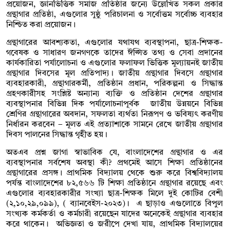
প্রয়োজন, জ্ঞানভিত্তিক সমাজ প্রতিষ্ঠার জন্যে উল্লেখিত সকল প্রকার
গ্রন্থাগার প্রতিষ্ঠা, এগুলোর সুষ্ঠু পরিচালনা ও সর্বোত্তম সর্বোচ্চ ব্যবহার
নিশ্চিত করা প্রয়োজন।
গ্রন্থাগারের আবশ্যকতা, এগুলোর যথাযথ ব্যবস্থাপনা, ছাত্র-শিক্ষক-
গবেষক ও সাধারণ জনগণকে তাদের ঈপ্সিত তথ্য ও সেবা প্রদানের
কার্যকারিতা পর্যালোচনা ও এগুলোর ফলাফল ভিত্তিক মূল্যায়নই জাতীয়
গ্রন্থাগার দিবসের মূল প্রতিপাদ্য। জাতীয় গ্রন্থাগার দিবসে গ্রন্থাগার
ব্যবহারকারী, গ্রন্থাগারকর্মী, প্রতিষ্ঠান প্রধান, পরিকল্পনা ও সিদ্ধান্ত
গ্রহণকারীসহ সংশ্লিষ্ট অন্যান্য ব্যক্তি ও প্রতিষ্ঠান দেশের গ্রন্থাগার
ব্যবস্থাপনার বিভিন্ন দিক পর্যালোচনাপূর্বক জাতীয় উন্নয়নে বিভিন্ন
শ্রেণির গ্রন্থাগারের অবদান, সফলতা ব্যর্থতা নিরূপণ ও ভবিষ্যৎ করণীয়
নির্ধারন করবেন – মূলত এই প্রত্যাশাকে সামনে রেখে জাতীয় গ্রন্থাগার
দিবস পালনের সিদ্ধান্ত গৃহীত হয়।
অতএব প্রশ্ন জাগা স্বাভাবিক যে, বাংলাদেশের গ্রন্থাগার ও এর
ব্যবস্থাপনার সর্বশেষ অবস্থা কী? প্রথমেই আসে শিক্ষা প্রতিষ্ঠানের
গ্রন্থাগারের প্রসঙ্গ। প্রাথমিক বিদ্যালয় থেকে শুরু করে বিশ্ববিদ্যালয়
পর্যন্ত বাংলাদেশের ৮২,৫৬৬ টি শিক্ষা প্রতিষ্ঠানে গ্রন্থাগার রয়েছে এবং
এগুলোর ব্যবহারকারীর সংখ্যা ছাত্র-শিক্ষক মিলে দুই কোটির বেশী
(২,১০,২৯,০৯৯), ( ব্যানবেইস-২০২৩)। এ ছাড়াও এগুলোতে বিপুল
সংখ্যক কর্মকর্তা ও কর্মচারী রয়েছেন যাদের অনেকেই গ্রন্থাগার ব্যবহার
করে থাকেন। অভিজ্ঞতা ও জরীপে দেখা যায়, প্রাথমিক বিদ্যালয়ের