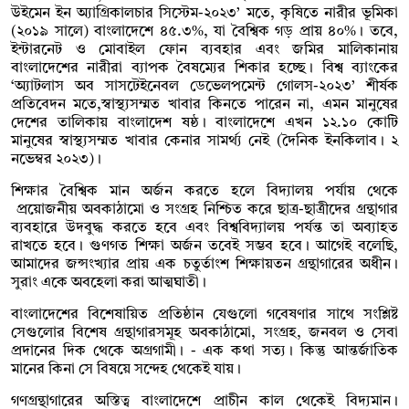
উইমেন ইন অ্যাগ্রিকালচার সিস্টেম-২০২৩’ মতে, কৃষিতে নারীর ভূমিকা
(২০১৯ সালে) বাংলাদেশে ৪৫.৩%, যা বৈশ্বিক গড় প্রায় ৪০%। তবে,
ইন্টারনেট ও মোবাইল ফোন ব্যবহার এবং জমির মালিকানায়
বাংলাদেশের নারীরা ব্যাপক বৈষম্যের শিকার হচ্ছে। বিশ্ব ব্যাংকের
‘অ্যাটলাস অব সাসটেইনেবল ডেভেলপমেন্ট গোলস-২০২৩’ শীর্ষক
প্রতিবেদন মতে,স্বাস্থ্যসম্মত খাবার কিনতে পারেন না, এমন মানুষের
দেশের তালিকায় বাংলাদেশ ষষ্ঠ। বাংলাদেশে এখন ১২.১০ কোটি
মানুষের স্বাস্থ্যসম্মত খাবার কেনার সামর্থ্য নেই (দৈনিক ইনকিলাব। ২
নভেম্বর ২০২৩)।
শিক্ষার বৈশ্বিক মান অর্জন করতে হলে বিদ্যালয় পর্যায় থেকে
প্রয়োজনীয় অবকাঠামো ও সংগ্রহ নিশ্চিত করে ছাত্র-ছাত্রীদের গ্রন্থাগার
ব্যবহারে উদবুদ্ধ করতে হবে এবং বিশ্ববিদ্যালয় পর্যন্ত তা অব্যাহত
রাখতে হবে। গুণগত শিক্ষা অর্জন তবেই সম্ভব হবে। আগেই বলেছি,
আমাদের জন্সংখ্যার প্রায় এক চতুর্তাংশ শিক্ষায়তন গ্রন্থাগারের অধীন।
সুরাং একে অবহেলা করা আত্মঘাতী।
বাংলাদেশের বিশেষায়িত প্রতিষ্ঠান যেগুলো গবেষণার সাথে সংশ্লিষ্ট
সেগুলোর বিশেষ গ্রন্থাগারসমূহ অবকাঠামো, সংগ্রহ, জনবল ও সেবা
প্রদানের দিক থেকে অগ্রগামী। - এক কথা সত্য। কিন্তু আন্তর্জাতিক
মানের কিনা সে বিষয়ে সন্দেহ থেকেই যায়।
গণগ্রন্থাগারের অস্তিত্ব বাংলাদেশে প্রাচীন কাল থেকেই বিদ্যমান।