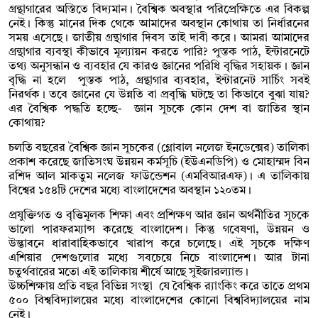
গ্রন্থাগারের অস্তিতে বিদ্যমান। বৈশ্বিক অবস্থার পরিপ্রেক্ষিতে এর বিকল্প
নেই। কিন্তু মানের দিক থেকে আমাদের অবস্থান কোথায় তা নির্ধারনের
সময় এসেছে। জাতীয় গ্রন্থাগার দিবস তাই দাবী করে। আমরা আমাদের
গ্রন্থাগার ব্যবস্থা কীভাবে মূল্যায়ন করতে পারি? পুস্তক পাঠ, ইন্টারনেটে
তথ্য অনুসন্ধান ও ব্যবহার যে কারও জ্ঞানের পরিধি বৃদ্ধির সহায়ক। জ্ঞান
বৃদ্ধি না হলে পুস্তক পাঠ, গ্রন্থাগার ব্যবহার, ইন্টারনেট সার্চিং সবই
নিরর্থক। তবে জ্ঞানের যে উন্নতি বা প্রবৃদ্ধি ঘটছে তা কিভাবে বুঝা যায়?
এর বৈশ্বিক পদ্ধতি হচ্ছে- জ্ঞান সূচকে কোন দেশ বা জাতির স্থান
কোথায়?
চলতি বছরের বৈশ্বিক জ্ঞান সূচকের (গ্লোবাল নলেজ ইনডেক্সের) তালিকা
প্রকাশ করেছে জাতিসংঘ উন্নয়ন কর্মসূচি (ইউএনডিপি) ও মোহাম্মদ বিন
রশিদ আল মাকতুম নলেজ ফাউন্ডেশন (এমবিআরএফ)। এ তালিকায়
বিশ্বের ১৫৪টি দেশের মধ্যে বাংলাদেশের অবস্থান ১২০তম।
প্রযুক্তিগত ও বৃত্তিমূলক শিক্ষা এবং প্রশিক্ষণ আর জ্ঞান অর্থনীতির সূচকে
ভালো পারফরম্যান্স করেছে বাংলাদেশ। কিন্তু গবেষণা, উন্নয়ন ও
উদ্ভাবনে ধারাবাহিকভাবে খারাপ করে চলেছে। এই সূচকে দক্ষিণ
এশিয়ার দেশগুলোর মধ্যে সবচেয়ে নিচে বাংলাদেশ। আর টানা
চতুর্থবারের মতো এই তালিকায় শীর্ষে আছে সুইজারল্যান্ড।
উচ্চশিক্ষায় প্রতি বছর বিভিন্ন সংস্থা যে বৈশ্বিক র‍্যাংকিং করে তাতে প্রথম
৫০০ বিশ্ববিদ্যালয়ের মধ্যে বাংলাদেশের কোনো বিশ্ববিদ্যালয়ের নাম
নেই।