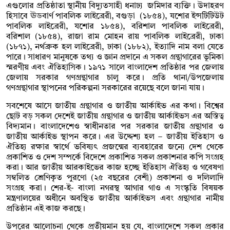
এগুলোর প্রতিষ্ঠাতা স্থানীয় বিদ্যুতসাহী ধনাঢ্য জমিদার ব্যক্তি। উদাহরণ
হিসাবে ঊডবার্ণ পাবলিক লাইব্রেরী, বগুড়া (১৮৫৪), যশোর ইন্সটিটিউট
পাবলিক লাইব্রেরী, যশোর ১৮৫৪), বরিশাল পাবলিক লাইব্রেরী,
বরিশাল (১৮৫৪), রাজা রাম মোহন রায় পাবলিক লাইব্রেরী, ঢাকা
(১৮৭১), নর্থব্রুক হল লাইব্রেরী, ঢাকা (১৮৮২), ইত্যাদি নাম বলা যেতে
পারে। সাধারণ মানুষকে তথ্য ও জ্ঞান প্রদানে এ সকল গ্রন্থাগারের ভূমিকা
স্মরণীয় এবং ঐতিহাসিক। ১৯৭১ সালে বাংলাদেশ প্রতিষ্ঠার পর জেলায়
জেলায় সরকার গণগ্রন্থাগার চালু করে। প্রতি থানা/উপজেলায়
গণগ্রন্থাগার স্থাপনের পরিকল্পনা সরকারের রয়েছে বলে জানা যায়।
সবশেষে আসে জাতীয় গ্রন্থাগার ও জাতীয় আর্কাইভ এর কথা। বিশ্বের
ছোট বড় সকল দেশেই জাতীয় গ্রন্থাগার ও জাতীয় আর্কাইভস এর অস্তিত্ব
বিদ্যমান। বাংলাদেশেও স্বাধীনতার পর সরকার জাতীয় গ্রন্থাগার ও
জাতীয় আর্কাইভ স্থাপন করে। এর উদ্দেশ্য হল – জাতীয় ইতিহাস ও
ঐতিহ্য রক্ষার স্বার্থে ভবিষ্যৎ প্রজন্মের ব্যবহারের জন্যে দেশ থেকে
প্রকাশিত ও দেশ সম্পর্কে বিদেশে প্রকাশিত সকল প্রকাশনার কপি সংগ্রহ
করা। আর জাতীয় আরকাইভের কাজ হচ্ছে ইতিহাস ঐতিহ্য ও গবেষণা
সম্বলিত শ্রেণিকৃত পুরণো (২৫ বছরের বেশী) প্রকাশনা ও দলিলাদি
সংগ্রহ করা। শের-ই- বাংলা নগরস্থ আগার গাও এ সংস্কৃতি বিষয়ক
মন্ত্রণালয়ের অধীনে অবস্থিত জাতীয় আর্কাইভস এবং গ্রন্থাগার নামীয়
প্রতিষ্ঠান এই কাজ করছে।
উপরের আলোচনা থেকে প্রতীয়মান হয় যে, বাংলাদেশে সকল প্রকার