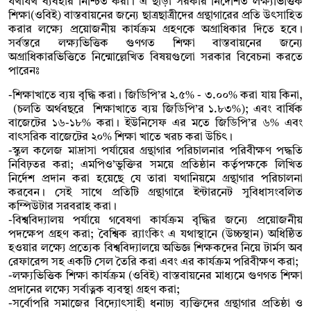
যথাযথ ব্যবহার নিশ্চিত করা। এ ছাড়া সরকার নির্দেশিত লক্ষ্যভিত্তিক
শিক্ষা(ওবিই) বাস্তবায়নের জন্যে ছাত্রছাত্রীদের গ্রন্থাগারের প্রতি উৎসাহিত
করার লক্ষ্যে প্রয়োজনীয় কার্যক্রম গ্রহণকে অগ্রাধিকার দিতে হবে।
সর্বস্তরে লক্ষ্যভিত্তিক গুণগত শিক্ষা বাস্তবায়নের জন্যে
অগ্রাধিকারভিত্তিতে নিন্মোল্লেখিত বিষয়গুলো সরকার বিবেচনা করতে
পারেনঃ
-শিক্ষাখাতে ব্যয় বৃদ্ধি করা। জিডিপি’র ২.৫% - ৩.০০% করা যায় কিনা,
(চলতি অর্থবছরে শিক্ষাখাতে ব্যয় জিডিপি’র ১.৮৩%); এবং বার্ষিক
বাজেটের ১৬-১৮% করা। ইউনিসেফ এর মতে জিডিপি’র ৬% এবং
বাৎসরিক বাজেটের ২০% শিক্ষা খাতে খরচ করা উচিৎ।
-স্কুল কলেজ মাদ্রাসা পর্যায়ের গ্রন্থাগার পরিচালনার পরিবীক্ষণ পদ্ধতি
নিবিঢ়তর করা; এমপিও’ভুক্তির সময়ে প্রতিষ্ঠান কর্তৃপক্ষকে লিখিত
নির্দেশ প্রদান করা হয়েছে যে তারা যথানিয়মে গ্রন্থাগার পরিচালনা
করবেন। সেই সাথে প্রতিটি গ্রন্থাগারে ইন্টারনেট সুবিধাসংবলিত
কম্পিউটার সরবরাহ করা।
-বিশ্ববিদ্যালয় পর্যায়ে গবেষণা কার্যক্রম বৃদ্ধির জন্যে প্রয়োজনীয়
পদক্ষেপ গ্রহণ করা; বৈশ্বিক র‍্যাংকিং এ যথাস্থানে (উচ্চস্থান) অধিষ্ঠিত
হওয়ার লক্ষ্যে প্রত্যেক বিশ্ববিদ্যালয়ে অভিজ্ঞ শিক্ষকদের নিয়ে টার্মস অব
রেফারেন্স সহ একটি সেল তৈরি করা এবং এর কার্যক্রম পরিবীক্ষণ করা;
-লক্ষ্যভিত্তিক শিক্ষা কার্যক্রম (ওবিই) বাস্তবায়নের মাধ্যমে গুণগত শিক্ষা
প্রদানের লক্ষ্যে সর্বাত্নক ব্যবস্থা গ্রহণ করা;
-সর্বোপরি সমাজের বিদ্যোৎসাহী ধনাঢ্য ব্যক্তিদের গ্রন্থাগার প্রতিষ্ঠা ও