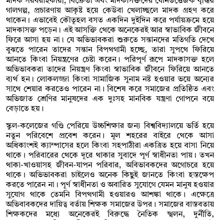
মাদক সরবরাহকারী, বিক্রেতা এবং মাদকাসক্তদের যৌনউত্তেজক বৃদ্ধির
গালগল্প, প্রচারণায় আকৃষ্ট হয়ে কেউবা খেলাচ্ছলে মাদক গ্রহণ করে
থাকেন। এভাবেই কৌতূহল বসত একদিন দুইদিন করে পর্যায়ক্রমে হয়ে
মাদকাসক্ত পড়েন। এই আসক্তি থেকে অনেকেরই আর স্বাভাবিক জীবনে
ফিরে আসা হয় না। যে অভিভাবকরা শুরুতে সন্তানদের মতিগতি দেখে
বুঝতে পারেন তাদের সন্তান বিপথগামী হচ্ছে, তারা সুপথে ফিরিয়ে
আনতে কিংবা নিয়ন্ত্রণের চেষ্টা করেন। পরিপূর্ণ রূপে মাদকাসক্ত হলে
অভিভাবকরা তাদের নিয়ন্ত্রণ কিংবা স্বাভাবিক জীবনে ফিরিয়ে আনতে
ব্যর্থ হন। লোকলজ্জা কিংবা সামাজিক সুনাম নষ্ট হওয়ার ভয়ে অন্যের
সাথে শেয়ার করতেও পারেন না। বিশেষ করে সমাজের প্রতিষ্ঠিত এবং
অভিজাত শ্রেণির মানুষদের এক দুঃসহ মানবিক যন্ত্রণা গোপনে বয়ে
বেড়াতে হয়।
স্কুল-কলেজের গণ্ডি পেরিয়ে উচ্চশিক্ষার জন্য বিশ্ববিদ্যালয়ে ভর্তি হয়ে
নতুন পরিবেশে প্রবেশ করেন। মূল শহরের বাইরে থেকে আসা
অধিকাংশই ক্যাম্পাসের হলে কিংবা সহপাঠীরা একত্রিত হয়ে বাসা নিয়ে
থাকে। পরিবারের থেকে দূরে থাকার সুবাদে পূর্ণ স্বাধীনতা পায়। তখন
থাকা-খাওয়াসহ জীবন-যাপন পরিবার, অবিভাবকদের অগোচরে হয়ে
থাকে। অভিভাবকরা চাইলেও অনেক কিছুই জানতে কিংবা হস্তক্ষেপ
করতে পারেন না। পূর্ণ স্বাধীনতা ও অবারিত সুযোগে যেমন মানুষ হওয়ার
সুযোগ থাকে তেমনি বিপথগামী হওয়ারও আশঙ্কা থাকে। এক্ষেত্রে
অভিবাবকদের দায়িত্ব বর্তায় শিক্ষক সমাজের উপর। সমাজের বাস্তবতায়
শিক্ষকদের মধ্যে অনেকেরই বিরুদ্ধে নৈতিক স্খলন, দুর্নীতি,