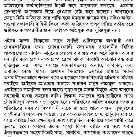
অভিযানের কর্তাব্যক্তিদের টার্গেট করে আন্দোলন করছেন। এমনকি
দেশব্যাপী আন্দোলন উস্কে দেওয়ার চেষ্টা করে যাচ্ছেন। অপরাধের
ক্ষেত্রে যিনি অভিযুক্ত তার শাস্তি হলে ইনসাফ কায়েম হয়। যদিও আইন-
শৃঙ্খলা রক্ষাকারী বাহিনী কিংবা কর্তা ব্যক্তিদের উপর দায়িত্ব বর্তায় তবে
গুটিকয়েক অপরাধীর জন্য সবাইকে অভিযুক্ত করা যুক্তিযুক্ত নয়।
এইসব মাদক বিক্রয়ের সাথে সংশ্লিষ্ট গুটিকয়েক অপরাধী এবং
সেবনকারীদের জন্য সোহরাওয়ার্দী উদ্যানসহ রাজধানীর বিভিন্ন
পার্কগুলোতে সাধারণ মানুষের চলাচল বাধাগ্রস্ত করা অযৌক্তিক। আবার
মব সৃষ্টি করে প্রশাসনকে চাপে রেখে মাদক বিরোধী অভিযান বন্ধ করা
যুক্তিযুক্ত নয়। এতে সমাজে মাদকাসক্তসহ অন্যায়, অবিচার, এবং
অনাচার বেড়ে যাবে। প্রশাসন নিরপেক্ষ তদন্তের মাধ্যমে সকল
অপরাধীদের আগে শনাক্ত করে একযোগে মাদকবিরোধী অভিযান চালিয়ে
সবাইকে আইনের আওতায় আনলে সাধারণ মানুষ শঙ্কামুক্ত থাকবে।
একইসাথে সামাজিক বন্ধন আরো সুদৃঢ় করে মাদক নির্মূলে একে অপরের
সহযোগী হওয়া সময়ের দাবি। শিক্ষক সমাজের ছাত্র-ছাত্রীদের সাথে
সৌহার্দ্যপূর্ণ সম্পর্ক গড়ে তুলে হবে। পরিবারের অবিভাবকদের দরকার
পরিবারের সদস্যরা বিপথগামী যাতে না হতে পারে এজন্য সুখদুঃখের
অংশীদার হিসেবে সঙ্গ দেওয়া। তরুণদের মোবাইল গেম, ভার্চুয়াল মাধ্যমে
সময় কমিয়ে দিয়ে খেলাধুলা এবং সাংস্কৃতিক কর্মকাণ্ডে মনোযোগী করে
তুলতে হবে। কোনো একক সংস্থা কিংবা ব্যক্তি নয় বরং সবার
ঐক্যবদ্ধভাবে সহযোগিতাই সাম্য, মানবিক, বাসযোগ্য বাংলাদেশ গড়তে