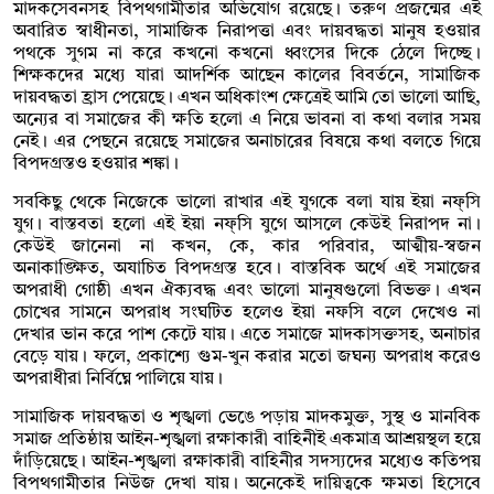
মাদকসেবনসহ বিপথগামীতার অভিযোগ রয়েছে। তরুণ প্রজন্মের এই
অবারিত স্বাধীনতা, সামাজিক নিরাপত্তা এবং দায়বদ্ধতা মানুষ হওয়ার
পথকে সুগম না করে কখনো কখনো ধ্বংসের দিকে ঠেলে দিচ্ছে।
শিক্ষকদের মধ্যে যারা আদর্শিক আছেন কালের বিবর্তনে, সামাজিক
দায়বদ্ধতা হ্রাস পেয়েছে । এখন অধিকাংশ ক্ষেত্রেই আমি তো ভালো আছি,
অন্যের বা সমাজের কী ক্ষতি হলো এ নিয়ে ভাবনা বা কথা বলার সময়
নেই। এর পেছনে রয়েছে সমাজের অনাচারের বিষয়ে কথা বলতে গিয়ে
বিপদগ্রস্তও হওয়ার শঙ্কা।
সবকিছু থেকে নিজেকে ভালো রাখার এই যুগকে বলা যায় ইয়া নফ্সি
যুগ। বাস্তবতা হলো এই ইয়া নফ্সি যুগে আসলে কেউই নিরাপদ না।
কেউই জানেনা না কখন, কে, কার পরিবার, আত্মীয়-স্বজন
অনাকাঙ্ক্ষিত, অযাচিত বিপদগ্রস্ত হবে। বাস্তবিক অর্থে এই সমাজের
অপরাধী গোষ্ঠী এখন ঐক্যবদ্ধ এবং ভালো মানুষগুলো বিভক্ত। এখন
চোখের সামনে অপরাধ সংঘটিত হলেও ইয়া নফসি বলে দেখেও না
দেখার ভান করে পাশ কেটে যায়। এতে সমাজে মাদকাসক্তসহ, অনাচার
বেড়ে যায়। ফলে, প্রকাশ্যে গুম-খুন করার মতো জঘন্য অপরাধ করেও
অপরাধীরা নির্বিঘ্নে পালিয়ে যায়।
সামাজিক দায়বদ্ধতা ও শৃঙ্খলা ভেঙে পড়ায় মাদকমুক্ত, সুস্থ ও মানবিক
সমাজ প্রতিষ্ঠায় আইন-শৃঙ্খলা রক্ষাকারী বাহিনীই একমাত্র আশ্রয়স্থল হয়ে
দাঁড়িয়েছে। আইন-শৃঙ্খলা রক্ষাকারী বাহিনীর সদস্যদের মধ্যেও কতিপয়
বিপথগামীতার নিউজ দেখা যায়। অনেকেই দায়িত্বকে ক্ষমতা হিসেবে