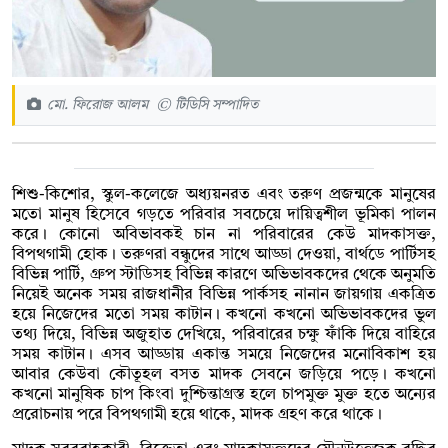
মো. ফিরোজ আলম © টিডিসি সম্পাদিত
শিশু-কিশোর, স্কুল-কলেজে অধ্যয়নরত এবং তরুণ প্রজন্মকে মানুষের
মতো মানুষ হিসেবে গড়তে পরিবার সবচেয়ে দায়িত্বশীল ভূমিকা পালন
করে। কোনো অবিভাবকই চান না পরিবারের কেউ মাদকাসক্ত,
বিপথগামী হোক। তরুণরা বন্ধুদের সাথে আড্ডা দেওয়া, বার্থডে পার্টিসহ
বিভিন্ন পার্টি, গ্রুপ স্টাডিসহ বিভিন্ন কারণে অভিভাবকদের থেকে অনুমতি
নিয়েই অনেক সময় রাজধানীর বিভিন্ন পার্কসহ নানান জায়গায় একত্রিত
হয়ে নিজেদের মতো সময় কাটান। কখনো কখনো অভিভাবকদের ভুল
তথ্য দিয়ে, বিভিন্ন অজুহাত দেখিয়ে, পরিবারের চক্ষু ফাঁকি দিয়ে বাহিরে
সময় কাটান। এসব আড্ডায় একান্ত সময়ে নিজেদের মনোবিকাশ হয়
আবার কেউবা কৌতূহল বসত মাদক সেবনে জড়িয়ে পড়ে। কখনো
কখনো মানুষিক চাপ কিংবা দুশ্চিন্তাগ্রস্ত হলে চাপমুক্ত মুক্ত হতে অন্যের
প্ররোচনায় পরে বিপথগামী হয়ে থাকে, মাদক গ্রহণ করে থাকে।