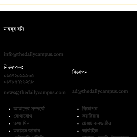
সম্পাদক:
মাহবুব রনি
দ্য ডেইলি ক্যাম্পাস, দ্বিতীয় তলা, হাসান হোল্ডিংস, ৫২/১ নিউ ইস্কাটন
রোড, ঢাকা ১০০০
info@thedailycampus.com
নিউজরুম:
বিজ্ঞাপন
০১৫৭২০৯৯১০৫
,
০১৭১২১৩৬৫৯৩
০১৭৮৫৭১৬২৭৮
ad@thedailycampus.com
news@thedailycampus.com
আমাদের সম্পর্কে
বিজ্ঞাপন
যোগাযোগ
ক্যারিয়ার
তথ্য দিন
টেক্সট কনভার্টার
মতামত জানান
আর্কাইভ