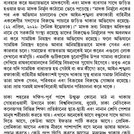
ব্যবহার করে অন্যায়ভাবে মাদকসেবী এবং মাদক ব্যবসার সাথে জড়িত
হওয়ার জন্য মাদক নির্মূল কাঠামো ভেঙে পড়েছে। “মাদক নির্মূলে একের
পর এক অভিযান চালালেও খোদ আইন-শৃঙ্খলা রক্ষাকারী বাহিনীর
একশ্রেণীর সদস্যের বিরুদ্ধে পাচারে জড়িত থাকার অভিযোগ রয়েছে-
(২২ এপ্রিল, ২০২২- দৈনিক ইত্তেফাক)।” মাদক দ্রব্য নিয়ন্ত্রণ অধিদপ্তর
নামে যে সরকারি সংস্থা রয়েছে তাদের বিরুদ্ধেও নির্মূলের পথ অবলম্বন
না করে সাময়িক নিয়ন্ত্রণ করার অভিযোগ রয়েছে। ফলে অভিযানে
সাময়িক নিয়ন্ত্রণ হলেও আবার অনিয়ন্ত্রিতভাবে মাদক সেবন এবং
কারবার চলে। সমাজের বাস্তবতায় অনেকেই মনে করেন এগুলো লোক
দেখানো কর্মসূচি। এমনকি গুটিকয়েক চুনোপুঁটির উপর সামান্য কঠোরতা
দেখিয়ে রাঘববোয়ালদের নির্বিঘ্নে বিচরণের সুযোগ হিসেবে। তবুও এতে
করে যদি সাময়িক বাধাগ্রস্ত হয় সেটাই বা কম কীসে! তবে, আইন-শৃঙ্খলা
রক্ষাকারী বাহিনীর অধিকাংশই সুপথে থাকায় সুস্থ ধারার সমাজ বিনির্মাণে
তারা মাদক সেবন, পরিবহন এবং বিক্রয়ের বিরুদ্ধে সোচ্চার রয়েছে।
তারা প্রায় সময়ই মাদকবিরোধী অভিযান পরিচালনা করে থাকে।
ঢাকা শহরের দক্ষিণ-পূর্ব পাশে উন্মুক্ত কোনো মাঠ না থাকায়
সোহরাওয়ার্দী উদ্যানে ঢাকা বিশ্ববিদ্যালয়, বুয়েট, ঢাকা মেডিকেল
কলেজসহ বিভিন্ন শিক্ষা প্রতিষ্ঠানের ছাত্র-ছাত্রী এবং নানান শ্রেণি পেশার
মানুষ শরীরচর্চা করতে যায়। এখানে অনেকেই আসে বন্ধুদের সাথে আড্ডা
দিতে আসে, কেউবা আসে ইফতার পার্টি করতে আসে। প্রেমিক-
প্রেমিকারা আসেন একান্ত নীরবে পাশাপাশি বসে মনের ভাষার আদান-
প্রদান করতে। কেউ গ্রুপ স্টাডি করতে আসেন, মুক্তমঞ্চ থাকায় কেউ