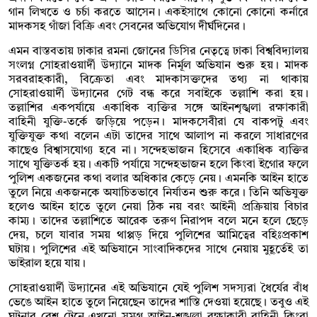
গান লিখতে ও চর্চা করতে আসেন। একইসাথে কোনো কোনো কর্নারে
মাদকসহ গাঁজা বিক্রি এবং সেবনের অভিযোগ দীর্ঘদিনের।
এমন বাস্তবতায় ঢাকার রমনা জোনের ডিসির নেতৃত্বে ঢাকা বিশ্ববিদ্যালয়
সংলগ্ন সোহরাওয়ার্দী উদ্যানে মাদক নির্মূল অভিযান শুরু হয়। মাদক
সরবরাহকারী, বিক্রেতা এবং মাদকাসক্তদের তথ্য না থাকায়
সোহরাওয়ার্দী উদ্যানের গেট বন্ধ করে সবাইকে তল্লাশি করা হয়।
তল্লাশির একপর্যায়ে একাধিক ব্যক্তির সঙ্গে আইনশৃঙ্খলা রক্ষাকারী
বাহিনী যুক্তি-তর্কে জড়িয়ে পড়েন। মাদকসেবীরা যে বাকপটু এবং
যুক্তিযুক্ত কথা বলেন এটা তাদের সাথে আলাপ না করলে সাধারণের
কাছেও বিশ্বাসযোগ্য হবে না। সন্দেহভাজন হিসেবে একাধিক ব্যক্তির
সাথে যুক্তিতর্ক হয়। একটি পর্যায়ে সন্দেহভাজন হলে কিংবা ইগোর ফলে
পুলিশ একজনের কথা বলার অধিকার কেড়ে নেয়। এমনকি আইন হাতে
তুলে নিয়ে একজনকে অযাচিতভাবে নির্যাতন শুরু করে। তিনি অভিযুক্ত
হলেও আইন হাতে তুলে নেয়া ঠিক নয় বরং আইনী প্রক্রিয়ায় বিচার
কাম্য। তাদের তল্লাশিতে আরেক তরুণ নিরাপদ বলে মনে হলে ছেড়ে
দেয়, চলে যাবার সময় থাপ্পড় দিয়ে পুলিশের আমিত্বের বহিঃপ্রকাশ
ঘটায়। পুলিশের এই অভিযানে সাংবাদিকদের সাথে নেয়ায় মুহূর্তেই তা
ভাইরাল হয়ে যায়।
সোহরাওয়ার্দী উদ্যানের এই অভিযানে যেই পুলিশ সদস্যরা ধৈর্যের বাঁধ
ভেঙে আইন হাতে তুলে নিয়েছেন তাদের শাস্তি দেওয়া হয়েছে। তবুও এই
ঘটনার রেশ টেনে এখনো সমগ্র আইন-শৃঙ্খলা রক্ষাকারী বাহিনী কিংবা