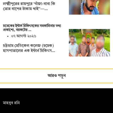
লক্ষ্মীপুরের রায়পুরে ‘গাঁজা-বাবা কি
তোর বাপের টাকায় খাই’’—…
চমেকের ইন্টার্ন চিকিৎসকের সমকামিতার তথ্য
প্রকাশ্যে, বয়কটের …
০৭ আগস্ট ২০২৬
চট্টগ্রাম মেডিকেল কলেজ (চমেক)
হাসপাতালের এক ইন্টার্ন চিকিৎস…
আরও পড়ুন
সম্পাদক:
মাহবুব রনি
দ্য ডেইলি ক্যাম্পাস, দ্বিতীয় তলা, হাসান হোল্ডিংস, ৫২/১ নিউ ইস্কাটন