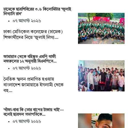
ঢামেকে ছাত্রশিবিরের ৩.৬ কিলোমিটার ‘জুলাই
লিগ্যাসি রান’
০৭ আগস্ট ২০২৬
ঢাকা মেডিকেল কলেজের (ঢামেক)
শিক্ষার্থীদের নিয়ে ‘জুলাই লিগ্য…
জামায়াত থেকে বহিষ্কৃত এমপি গাজী
নজরুলের ১২ অনুসারী বিএনপিতে…
০৭ আগস্ট ২০২৬
নৈতিক স্খলন প্রমাণিত হওয়ায়
বাংলাদেশ জামায়াতে ইসলামী থেকে
বহ…
‘গাঁজা-বাবা কি তোর বাপের টাকায় খাই’—
বলেই ছাত্রদল সভাপতিকে…
০৭ আগস্ট ২০২৬