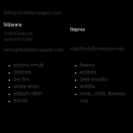
রোড, ঢাকা ১০০০
info@thedailycampus.com
নিউজরুম:
বিজ্ঞাপন
০১৫৭২০৯৯১০৫
,
০১৭১২১৩৬৫৯৩
০১৭৮৫৭১৬২৭৮
ad@thedailycampus.com
news@thedailycampus.com
আমাদের সম্পর্কে
বিজ্ঞাপন
যোগাযোগ
ক্যারিয়ার
তথ্য দিন
টেক্সট কনভার্টার
মতামত জানান
আর্কাইভ
প্রাইভেসি পলিসি
নামাজ, সেহরি, ইফতারের
শর্তাবলি
সময়
অনুসরণ করুন