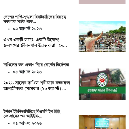
দেশের শান্তি-শৃঙ্খলা বিনষ্টকারীদের বিরুদ্ধে
সকলকে সর্তক থাক…
০৯ আগস্ট ২০২৬
এখন একটি লক্ষ্য, একটি উদ্দেশ্য
জনগণের জীবনমান উন্নত করা। দে…
দাখিলের ফল প্রকাশ নিয়ে বোর্ডের নির্দেশনা
০৯ আগস্ট ২০২৬
২০২৬ সালের দাখিল পরীক্ষার ফলাফল
আগামীকাল সোমবার (১০ আগস্ট) …
ইস্টার্ন ইউনিভার্সিটিতে বিএসসি ইন ইইই
প্রোগ্রামের ৩য় আইইবি-…
০৯ আগস্ট ২০২৬