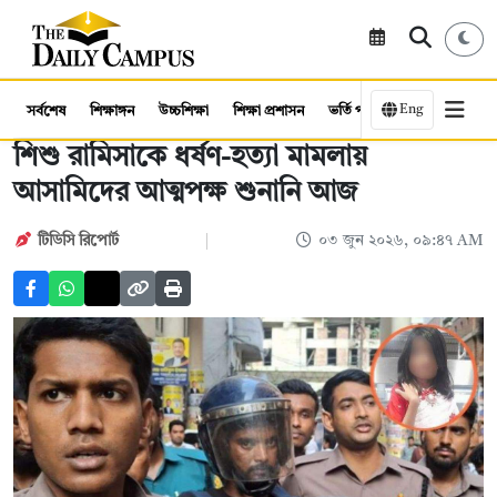
Eng
সর্বশেষ
শিক্ষাঙ্গন
উচ্চশিক্ষা
শিক্ষা প্রশাসন
ভর্তি পরীক্ষা
কর্মসংস্থান
শিশু রামিসাকে ধর্ষণ-হত্যা মামলায়
আসামিদের আত্মপক্ষ শুনানি আজ
টিডিসি রিপোর্ট
০৩ জুন ২০২৬, ০৯:৪৭ AM