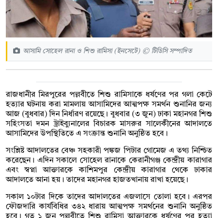
আসামি সোহেল রানা ও শিশু রামিসা (ইনসেটে) © টিডিসি সম্পাদিত
রাজধানীর মিরপুরের পল্লবীতে শিশু রামিসাকে ধর্ষণের পর গলা কেটে
হত্যার ঘটনায় করা মামলায় আসামিদের আত্মপক্ষ সমর্থন শুনানির জন্য
আজ (বুধবার) দিন নির্ধারণ রয়েছে। বুধবার (৩ জুন) ঢাকা মহানগর শিশু
সহিংসতা দমন ট্রাইব্যুনালের বিচারক মাসরুর সালেকীনের আদালতে
আসামিদের উপস্থিতিতে এ সংক্রান্ত শুনানি অনুষ্ঠিত হবে।
সংশ্লিষ্ট আদালতের বেঞ্চ সহকারী পঙ্কজ পিটার গোমেজ এ তথ্য নিশ্চিত
করেছেন। এদিন সকালে সোহেল রানাকে কেরানীগঞ্জ কেন্দ্রীয় কারাগার
এবং স্বপ্না আক্তারকে কাশিমপুর কেন্দ্রীয় কারাগার থেকে ঢাকার
আদালতে আনা হয়। তাদের মহানগর হাজতখানায় রাখা হয়েছে।
সকাল ১০টার দিকে তাদের আদালতের এজলাসে তোলা হবে। এরপর
ফৌজদারি কার্যবিধির ৩৪২ ধারায় আত্মপক্ষ সমর্থনের শুনানি অনুষ্ঠিত
হবে। গত ১ জুন পল্লবীতে শিশু রামিসা আক্তারকে ধর্ষণের পর হত্যা