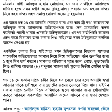
মামলায় বাদী আবদুল হান্নান মোল্লাসহ ১৭ জন সাক্ষীকে আদালতে
হাজির হতে সমন জারি করেন ট্রাইব্যুনাল। পরদিন ১৬ জনের সাক্ষ্য
নিয়ে করে সাক্ষ্য গ্রহণ সমাপ্ত ঘোষণা করেন ট্রাইব্যুনাল।
এর আগে গত ২৪ মো আসামি সোহেল রানা এবং তার স্ত্রী স্বপ্না আক্তারকে
অভিযুক্ত করে আদালতে অভিযোগপত্র জমা দেন মামলাটির তদন্ত
কর্মকর্তা পল্লবী থানার এসআই অহিদুজ্জামান। এরপর চার্জশিটটি আমলে
গ্রহণ করে বিচারের জন্য ঢাকার শিশু সহিংসতা দমন ট্রাইব্যুনালে বদলির
আদেশ দেওয়া হয়।
একইদিন ঢাকার শিশু সহিংসতা দমন ট্রাইব্যুনালের বিচারক মাসরুর
সালেকীন অভিযোগপত্র আমলে নিয়ে নিয়ে অভিযোগ গঠন শুনানির জন্য
১ জুন দিন ধার্য করেন। মামলার অভিযোগ সুত্রে জানা গেছে, ভুক্তভোগী
শিশু রামিসা আক্তার (৮) পপুলার মডেল হাই স্কুলের দ্বিতীয় শ্রেণির ছাত্রী
ছিল।
গত ১৯ মে সকাল সাড়ে ৯টার দিকে ঘর থেকে বের হলে আসামি স্বপ্না
আক্তার তাকে কৌশলে তার ফ্ল্যাটের রুমের ভেতরে নিয়ে যায়। ওইদিন
সকাল সাড়ে ১০টার দিকে রামিসাকে স্কুলে যাওয়ার জন্য খোঁজাখুঁজি
করতে থাকলে একপর্যায়ে আসামির রুমের সামনে তার জুতা দেখতে
পান।
আরও পড়ুন:
আদালতে রামিসা হত্যার নৃশংসতা বর্ণনা করতেই কেঁদে