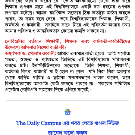
একবাক্যে স্বীকার করেন যে– ভৌত অবকাঠামো থেকে শুরু করে
শিক্ষার গুণগত মানে এই বিশ্ববিদ্যালয়ে একটি বড় ধরনের গুণগত
রূপান্তর ঘটেছে। আমরা কাঙ্ক্ষিত লক্ষ্যের ঠিক কতটুকু অর্জন করতে
পারব, তা সময় বলে দেবে। তবে বিশ্ববিদ্যালয়ের শিক্ষক, শিক্ষার্থী,
কর্মকর্তা ও কর্মচারী– সবাইকে সাথে নিয়ে এই পরিবর্তন আনার জন্য
আমার পরিশ্রম ও আন্তরিকতার কোনো কমতি থাকবে না।
নোবিপ্রবির বর্তমান শিক্ষার্থী, শিক্ষক এবং কর্মকর্তা-কর্মচারীদের
উদ্দেশ্যে আপনার বিশেষ বার্তা কী?
অধ্যাপক ড. গোলাম রব্বানী:
আমার একমাত্র বার্তা হলো– আমি সর্বোচ্চ
সততা, স্বচ্ছতা ও ন্যায্যতার ভিত্তিতে এই বিশ্ববিদ্যালয় পরিচালনা
করতে চাই। ইনস্টিটিউশনের প্রত্যেকে– তিনি শিক্ষক, শিক্ষার্থী,
কর্মকর্তা কিংবা কর্মচারী যা-ই হোন না কেন—যদি নিজ নিজ অবস্থান
থেকে অর্পিত দায়িত্ব ও ভূমিকা যথাযথভাবে পালন করেন, তবে
বিশ্ববিদ্যালয়ের অগ্রগতি কেউ রুখতে পারবে না। সকলের সম্মিলিত
প্রচেষ্টায় নোবিপ্রবি সামনের দিকে এগিয়ে যাবেই।
The Daily Campus এর খবর পেতে গুগল নিউজ
চ্যানেল ফলো করুন