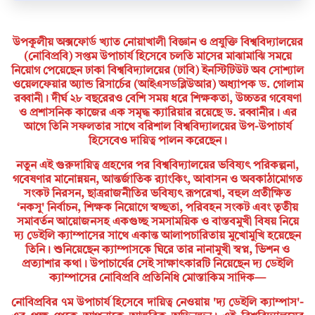
উপকূলীয় অক্সফোর্ড খ্যাত নোয়াখালী বিজ্ঞান ও প্রযুক্তি বিশ্ববিদ্যালয়ের
(নোবিপ্রবি) সপ্তম উপাচার্য হিসেবে চলতি মাসের মাঝামাঝি সময়ে
নিয়োগ পেয়েছেন ঢাকা বিশ্ববিদ্যালয়ের (ঢাবি) ইনস্টিটিউট অব সোশ্যাল
ওয়েলফেয়ার অ্যান্ড রিসার্চের (আইএসডব্লিউআর) অধ্যাপক ড. গোলাম
রব্বানী।
​দীর্ঘ ২৮ বছরেরও বেশি সময় ধরে শিক্ষকতা, উচ্চতর গবেষণা
ও প্রশাসনিক কাজের এক সমৃদ্ধ ক্যারিয়ার রয়েছে ড. রব্বানীর। এর
আগে তিনি সফলতার সাথে বরিশাল বিশ্ববিদ্যালয়ের উপ-উপাচার্য
হিসেবেও দায়িত্ব পালন করেছেন।
​নতুন এই গুরুদায়িত্ব গ্রহণের পর বিশ্ববিদ্যালয়ের ভবিষ্যৎ পরিকল্পনা,
গবেষণার মানোন্নয়ন, আন্তর্জাতিক র‍্যাংকিং, আবাসন ও অবকাঠামোগত
সংকট নিরসন, ছাত্ররাজনীতির ভবিষ্যৎ রূপরেখা, বহুল প্রতীক্ষিত
‘নকসু' নির্বাচন, শিক্ষক নিয়োগে স্বচ্ছতা, পরিবহন সংকট এবং তৃতীয়
সমাবর্তন আয়োজনসহ একগুচ্ছ সমসাময়িক ও বাস্তবমুখী বিষয় নিয়ে
দ্য ডেইলি ক্যাম্পাসের সাথে একান্ত আলাপচারিতায় মুখোমুখি হয়েছেন
তিনি। শুনিয়েছেন ক্যাম্পাসকে ঘিরে তার নানামুখী স্বপ্ন, ভিশন ও
প্রত্যাশার কথা। ​উপাচার্যের সেই সাক্ষাৎকারটি নিয়েছেন দ্য ডেইলি
ক্যাম্পাসের নোবিপ্রবি প্রতিনিধি মোস্তাকিম সাদিক—
নোবিপ্রবির ৭ম উপাচার্য হিসেবে দায়িত্ব নেওয়ায় 'দ্য ডেইলি ক্যাম্পাস'-