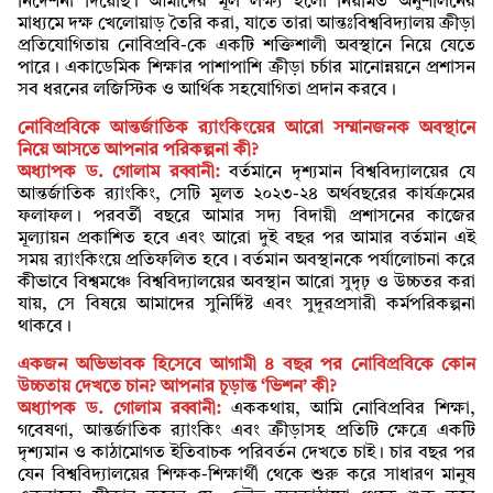
নির্দেশনা দিয়েছি। আমাদের মূল লক্ষ্য হলো নিয়মিত অনুশীলনের
মাধ্যমে দক্ষ খেলোয়াড় তৈরি করা, যাতে তারা আন্তঃবিশ্ববিদ্যালয় ক্রীড়া
প্রতিযোগিতায় নোবিপ্রবি-কে একটি শক্তিশালী অবস্থানে নিয়ে যেতে
পারে। একাডেমিক শিক্ষার পাশাপাশি ক্রীড়া চর্চার মানোন্নয়নে প্রশাসন
সব ধরনের লজিস্টিক ও আর্থিক সহযোগিতা প্রদান করবে।
নোবিপ্রবিকে আন্তর্জাতিক র‍্যাংকিংয়ের আরো সম্মানজনক অবস্থানে
নিয়ে আসতে আপনার পরিকল্পনা কী?
অধ্যাপক ড. গোলাম রব্বানী:
বর্তমানে দৃশ্যমান বিশ্ববিদ্যালয়ের যে
আন্তর্জাতিক র‍্যাংকিং, সেটি মূলত ২০২৩-২৪ অর্থবছরের কার্যক্রমের
ফলাফল। পরবর্তী বছরে আমার সদ্য বিদায়ী প্রশাসনের কাজের
মূল্যায়ন প্রকাশিত হবে এবং আরো দুই বছর পর আমার বর্তমান এই
সময় র‍্যাংকিংয়ে প্রতিফলিত হবে। বর্তমান অবস্থানকে পর্যালোচনা করে
কীভাবে বিশ্বমঞ্চে বিশ্ববিদ্যালয়ের অবস্থান আরো সুদৃঢ় ও উচ্চতর করা
যায়, সে বিষয়ে আমাদের সুনির্দিষ্ট এবং সুদূরপ্রসারী কর্মপরিকল্পনা
থাকবে।
একজন অভিভাবক হিসেবে আগামী ৪ বছর পর নোবিপ্রবিকে কোন
উচ্চতায় দেখতে চান? আপনার চূড়ান্ত ‌‘ভিশন’ কী?
অধ্যাপক ড. গোলাম রব্বানী:
এককথায়, আমি নোবিপ্রবির শিক্ষা,
গবেষণা, আন্তর্জাতিক র‍্যাংকিং এবং ক্রীড়াসহ প্রতিটি ক্ষেত্রে একটি
দৃশ্যমান ও কাঠামোগত ইতিবাচক পরিবর্তন দেখতে চাই। চার বছর পর
যেন বিশ্ববিদ্যালয়ের শিক্ষক-শিক্ষার্থী থেকে শুরু করে সাধারণ মানুষ