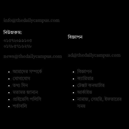
দ্য ডেইলি ক্যাম্পাস, দ্বিতীয় তলা, হাসান হোল্ডিংস, ৫২/১ নিউ ইস্কাটন
রোড, ঢাকা ১০০০
info@thedailycampus.com
নিউজরুম:
বিজ্ঞাপন
০১৫৭২০৯৯১০৫
,
০১৭১২১৩৬৫৯৩
০১৭৮৫৭১৬২৭৮
ad@thedailycampus.com
news@thedailycampus.com
আমাদের সম্পর্কে
বিজ্ঞাপন
যোগাযোগ
ক্যারিয়ার
তথ্য দিন
টেক্সট কনভার্টার
মতামত জানান
আর্কাইভ
প্রাইভেসি পলিসি
নামাজ, সেহরি, ইফতারের
শর্তাবলি
সময়
অনুসরণ করুন