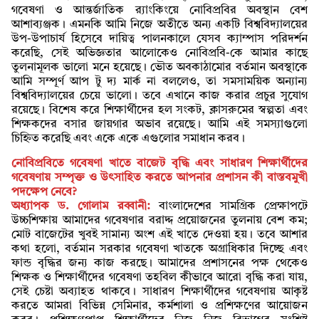
গবেষণা ও আন্তর্জাতিক র‍্যাংকিংয়ে নোবিপ্রবির অবস্থান বেশ
আশাব্যঞ্জক। এমনকি আমি নিজে অতীতে অন্য একটি বিশ্ববিদ্যালয়ের
উপ-উপাচার্য হিসেবে দায়িত্ব পালনকালে যেসব ক্যাম্পাস পরিদর্শন
করেছি, সেই অভিজ্ঞতার আলোকেও নোবিপ্রবি-কে আমার কাছে
তুলনামূলক ভালো মনে হয়েছে। ভৌত অবকাঠামোর বর্তমান অবস্থাকে
আমি সম্পূর্ণ আপ টু দ্য মার্ক না বললেও, তা সমসাময়িক অন্যান্য
বিশ্ববিদ্যালয়ের চেয়ে ভালো। তবে এখানে কাজ করার প্রচুর সুযোগ
রয়েছে। বিশেষ করে শিক্ষার্থীদের হল সংকট, ক্লাসরুমের স্বল্পতা এবং
শিক্ষকদের বসার জায়গার অভাব রয়েছে। আমি এই সমস্যাগুলো
চিহ্নিত করেছি এবং একে একে এগুলোর সমাধান করব।
নোবিপ্রবিতে গবেষণা খাতে বাজেট বৃদ্ধি এবং সাধারণ শিক্ষার্থীদের
গবেষণায় সম্পৃক্ত ও উৎসাহিত করতে আপনার প্রশাসন কী বাস্তবমুখী
পদক্ষেপ নেবে?
অধ্যাপক ড. গোলাম রব্বানী:
বাংলাদেশের সামগ্রিক প্রেক্ষাপটে
উচ্চশিক্ষায় আমাদের গবেষণার বরাদ্দ প্রয়োজনের তুলনায় বেশ কম;
মোট বাজেটের খুবই সামান্য অংশ এই খাতে দেওয়া হয়। তবে আশার
কথা হলো, বর্তমান সরকার গবেষণা খাতকে অগ্রাধিকার দিচ্ছে এবং
ফান্ড বৃদ্ধির জন্য কাজ করছে। আমাদের প্রশাসনের পক্ষ থেকেও
শিক্ষক ও শিক্ষার্থীদের গবেষণা তহবিল কীভাবে আরো বৃদ্ধি করা যায়,
সেই চেষ্টা অব্যাহত থাকবে। সাধারণ শিক্ষার্থীদের গবেষণায় আকৃষ্ট
করতে আমরা বিভিন্ন সেমিনার, কর্মশালা ও প্রশিক্ষণের আয়োজন