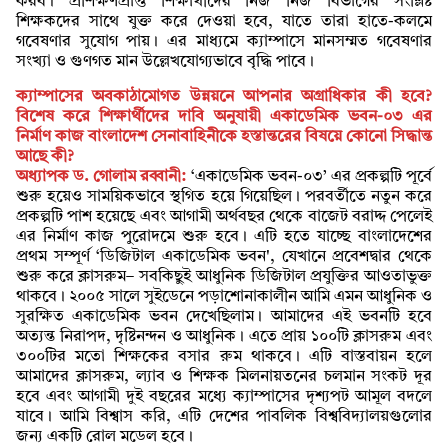
করব। প্রশিক্ষণপ্রাপ্ত শিক্ষার্থীদের নিজ নিজ বিভাগের সংশ্লিষ্ট
শিক্ষকদের সাথে যুক্ত করে দেওয়া হবে, যাতে তারা হাতে-কলমে
গবেষণার সুযোগ পায়। এর মাধ্যমে ক্যাম্পাসে মানসম্মত গবেষণার
সংখ্যা ও গুণগত মান উল্লেখযোগ্যভাবে বৃদ্ধি পাবে।
ক্যাম্পাসের অবকাঠামোগত উন্নয়নে আপনার অগ্রাধিকার কী হবে?
বিশেষ করে শিক্ষার্থীদের দাবি অনুযায়ী একাডেমিক ভবন-০৩ এর
নির্মাণ কাজ বাংলাদেশ সেনাবাহিনীকে হস্তান্তরের বিষয়ে কোনো সিদ্ধান্ত
আছে কী?
অধ্যাপক ড. গোলাম রব্বানী:
‘একাডেমিক ভবন-০৩’ এর প্রকল্পটি পূর্বে
শুরু হয়েও সাময়িকভাবে স্থগিত হয়ে গিয়েছিল। পরবর্তীতে নতুন করে
প্রকল্পটি পাশ হয়েছে এবং আগামী অর্থবছর থেকে বাজেট বরাদ্দ পেলেই
এর নির্মাণ কাজ পুরোদমে শুরু হবে। এটি হতে যাচ্ছে বাংলাদেশের
প্রথম সম্পূর্ণ ‘ডিজিটাল একাডেমিক ভবন', যেখানে প্রবেশদ্বার থেকে
শুরু করে ক্লাসরুম– সবকিছুই আধুনিক ডিজিটাল প্রযুক্তির আওতাভুক্ত
থাকবে। ২০০৫ সালে সুইডেনে পড়াশোনাকালীন আমি এমন আধুনিক ও
সুরক্ষিত একাডেমিক ভবন দেখেছিলাম। আমাদের এই ভবনটি হবে
অত্যন্ত নিরাপদ, দৃষ্টিনন্দন ও আধুনিক। এতে প্রায় ১০০টি ক্লাসরুম এবং
৩০০টির মতো শিক্ষকের বসার রুম থাকবে। এটি বাস্তবায়ন হলে
আমাদের ক্লাসরুম, ল্যাব ও শিক্ষক মিলনায়তনের চলমান সংকট দূর
হবে এবং আগামী দুই বছরের মধ্যে ক্যাম্পাসের দৃশ্যপট আমূল বদলে
যাবে। আমি বিশ্বাস করি, এটি দেশের পাবলিক বিশ্ববিদ্যালয়গুলোর
জন্য একটি রোল মডেল হবে।