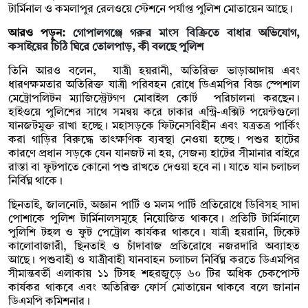
টার্মিনাল ও কমলাপুর রেলওয়ে স্টেশনে পর্যাপ্ত পুলিশ মোতায়েন আছে।
আরও পড়ুন:
গোপালগঞ্জে গরুর মাংস বিক্রিতে বাধার অভিযোগ,
কসাইয়ের চিঠি ঘিরে তোলপাড়, কী বলছে পুলিশ
তিনি আরও বলেন, যাত্রী হয়রানী, অতিরিক্ত ভাড়াআদায় এবং
ধারণক্ষমতার অতিরিক্ত যাত্রী পরিবহন রোধে ডিএমপির বিজ্ঞ স্পেশাল
মেট্রোপলিটন ম্যাজিস্ট্রেটগণ মোবাইল কোর্ট পরিচালনা করছেন।
হাইওয়ে পুলিশের সাথে সমন্বয় করে ঢাকার এন্ট্রি-এক্সিট পয়েন্টগুলো
যানজটমুক্ত রাখা হচ্ছে। মহাসড়কে ফিটনেসবিহীন এবং যত্রতত্র পার্কিং
করা গাড়ির বিরুদ্ধে তাৎক্ষণিক ব্যবস্থা নেওয়া হচ্ছে। পশুর হাটের
কারণে প্রধান সড়কে যেন যানজট না হয়, সেজন্য হাটের সীমানার বাইরে
রাস্তা বা ফুটপাতে কোনো পশু রাখতে দেওয়া হবে না। যাতে যান চলাচল
নির্বিঘ্ন থাকে।
ছিনতাই, জালনোট, অজ্ঞান পার্টি ও মলম পার্টি প্রতিরোধে ডিবিসহ সাদা
পোশাকে পুলিশ টার্মিনালসমূহে নিয়োজিত থাকবে। প্রতিটি টার্মিনালে
পুলিশি টহল ও ফুট পেট্রোল কার্যকর থাকবে। যাত্রী হয়রানি, টিকেট
কালোবাজারী, ছিনতাই ও চাঁদাবাজ প্রতিরোধে নজরদারি অব্যাহত
আছে। পশুবাহী ও যাত্রীবাহী যানবাহন চলাচল নির্বিঘ্ন করতে ডিএমপির
সীমান্তবর্তী এলাকায় ১১ টিসহ শহরজুড়ে ৬০ টির অধিক চেকপোস্ট
কার্যকর থাকবে এবং অতিরিক্ত ফোর্স মোতায়েন থাকবে বলে জানান
ডিএমপি কমিশনার ।