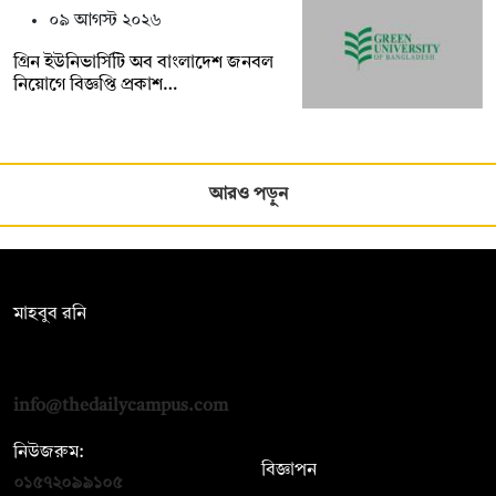
০৯ আগস্ট ২০২৬
গ্রিন ইউনিভার্সিটি অব বাংলাদেশ জনবল
নিয়োগে বিজ্ঞপ্তি প্রকাশ…
আরও পড়ুন
সম্পাদক:
মাহবুব রনি
দ্য ডেইলি ক্যাম্পাস, দ্বিতীয় তলা, হাসান হোল্ডিংস, ৫২/১ নিউ ইস্কাটন
রোড, ঢাকা ১০০০
info@thedailycampus.com
নিউজরুম:
বিজ্ঞাপন
০১৫৭২০৯৯১০৫
,