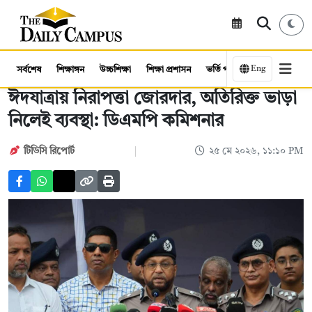
Eng
সর্বশেষ
শিক্ষাঙ্গন
উচ্চশিক্ষা
শিক্ষা প্রশাসন
ভর্তি পরীক্ষা
কর্মসংস্থান
ঈদযাত্রায় নিরাপত্তা জোরদার, অতিরিক্ত ভাড়া
নিলেই ব্যবস্থা: ডিএমপি কমিশনার
টিডিসি রিপোর্ট
২৫ মে ২০২৬, ১১:১০ PM