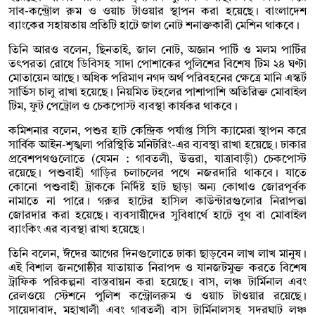
সাব-কন্ট্রোল রুম ও ওয়াচ টাওয়ার স্থাপন করা হয়েছে। বাংলাদেশ
ব্যাংকের সহায়তায় প্রতিটি হাটে জাল নোট শনাক্তকারী মেশিন থাকবে।
তিনি আরও বলেন, ছিনতাই, জাল নোট, অজ্ঞান পার্টি ও মলম পার্টির
তৎপরতা রোধে ডিবিসহ সাদা পোশাকের পুলিশের বিশেষ টিম ২৪ ঘণ্টা
মোতায়েন আছে। অধিক পরিমাণ নগদ অর্থ পরিবহনের ক্ষেত্রে মানি এস্কর্ট
সার্ভিস চালু রাখা হয়েছে। নিয়মিত টহলের পাশাপাশি অতিরিক্ত মোবাইল
টিম, ফুট পেট্রোল ও চেকপোস্ট ব্যবস্থা কার্যকর থাকবে।
কমিশনার বলেন, পশুর হাট কেন্দ্রিক পর্যাপ্ত সিসি ক্যামেরা স্থাপন করে
সার্বিক আইন-শৃঙ্খলা পরিস্থিতি মনিটরিং-এর ব্যবস্থা রাখা হয়েছে। ঢাকার
প্রবেশপথগুলোতে (যেমন : গাবতলী, উত্তরা, যাত্রাবাড়ী) চেকপোস্ট
রয়েছে। পশুবাহী গাড়ির চলাচলের পথে নজরদারি থাকবে। যাতে
কোনো পশুবাহী ট্রাককে নির্দিষ্ট হাট ছাড়া অন্য কোথাও জোরপূর্বক
নামাতে না পারে। গরুর হাটের হাসিল কাউন্টারগুলোর নিরাপত্তা
জোরদার করা হয়েছে। ব্যবসায়ীদের সুবিধার্থে হাটে বুথ বা মোবাইল
ব্যাংকিং এর ব্যবস্থা রাখা হয়েছে।
তিনি বলেন, ঈদের আগের দিনগুলোতে ঢাকা ছাড়বেন লাখ লাখ মানুষ।
এই বিশাল জনগোষ্ঠীর যাতায়াত নিরাপদ ও যানজটমুক্ত করতে বিশেষ
ট্রাফিক পরিকল্পনা বাস্তবায়ন করা হয়েছে। বাস, লঞ্চ টার্মিনাল এবং
রেলওয়ে স্টেশনে পুলিশ কন্ট্রোলরুম ও ওয়াচ টাওয়ার রয়েছে।
সায়েদাবাদ, মহাখালী এবং গাবতলী বাস টার্মিনালসহ সদরঘাট লঞ্চ