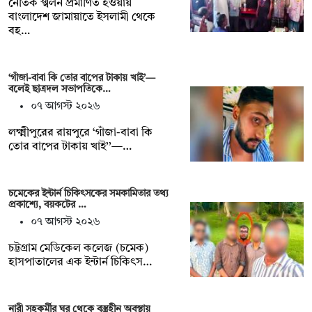
নৈতিক স্খলন প্রমাণিত হওয়ায়
বাংলাদেশ জামায়াতে ইসলামী থেকে
বহ…
‘গাঁজা-বাবা কি তোর বাপের টাকায় খাই’—
বলেই ছাত্রদল সভাপতিকে…
০৭ আগস্ট ২০২৬
লক্ষ্মীপুরের রায়পুরে ‘গাঁজা-বাবা কি
তোর বাপের টাকায় খাই’’—…
চমেকের ইন্টার্ন চিকিৎসকের সমকামিতার তথ্য
প্রকাশ্যে, বয়কটের …
০৭ আগস্ট ২০২৬
চট্টগ্রাম মেডিকেল কলেজ (চমেক)
হাসপাতালের এক ইন্টার্ন চিকিৎস…
নারী সহকর্মীর ঘর থেকে বস্ত্রহীন অবস্থায়