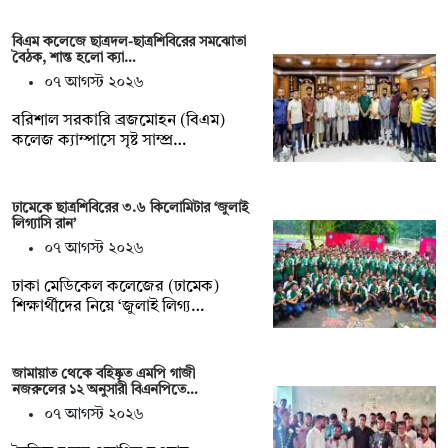
বিএম কলেজে ছাত্রদল-ছাত্রশিবিরের সমঝোতা
বৈঠক, শান্ত হলো ক্যা…
০৭ আগস্ট ২০২৬
বরিশাল সরকারি ব্রজমোহন (বিএম)
কলেজ ক্যাম্পাসে সৃষ্ট সাম্প্র…
ঢামেকে ছাত্রশিবিরের ৩.৬ কিলোমিটার ‘জুলাই
লিগ্যাসি রান’
০৭ আগস্ট ২০২৬
ঢাকা মেডিকেল কলেজের (ঢামেক)
শিক্ষার্থীদের নিয়ে ‘জুলাই লিগ্য…
জামায়াত থেকে বহিষ্কৃত এমপি গাজী
নজরুলের ১২ অনুসারী বিএনপিতে…
০৭ আগস্ট ২০২৬