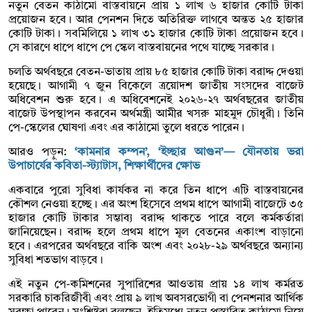
নতুন বেতন কাঠামো বাস্তবায়নে প্রায় ১ লাখ ৬ হাজার কোটি টাকা
প্রয়োজন হবে। আর পেনশন দিতে অতিরিক্ত লাগবে অন্তত ২৫ হাজার
কোটি টাকা। সবমিলিয়ে ১ লাখ ৩১ হাজার কোটি টাকা প্রয়োজন হবে।
সে কারণে ধাপে ধাপে পে স্কেল বাস্তবায়নের পথে যাচ্ছে সরকার।
চলতি অর্থবছরে বেতন-ভাতায় প্রায় ৮৫ হাজার কোটি টাকা বরাদ্দ দেওয়া
হয়েছে। আগামী ৭ জুন বিকেলে ত্রয়োদশ জাতীয় সংসদের বাজেট
অধিবেশন শুরু হবে। এ অধিবেশনেই ২০২৬-২৭ অর্থবছরের জাতীয়
বাজেট উপস্থাপন করবেন অর্থমন্ত্রী আমীর খসরু মাহমুদ চৌধুরী। তিনি
পে-স্কেলের ঘোষণা এবং এর কাঠামো তুলে ধরতে পারেন।
আরও পড়ুন:
‘কামনার কম্পন’, ‘ইচ্ছার আগুন’— যৌনতায় ভরা
উপাচার্যের কবিতা-স্ট্যাটাস, শিক্ষার্থীদের ক্ষোভ
একবারে পুরো সুবিধা কার্যকর না করে তিন ধাপে এটি বাস্তবায়নের
কৌশল নেওয়া হচ্ছে। এর অংশ হিসেবে প্রথম ধাপে আগামী বাজেটে ৩৫
হাজার কোটি টাকার সম্ভাব্য বরাদ্দ থাকতে পারে বলে কর্মকর্তারা
জানিয়েছেন। বরাদ্দ হলে প্রথম ধাপে মূল বেতনের একাংশ বাড়ানো
হবে। এরপরের অর্থবছরে বাকি অংশ এবং ২০২৮-২৯ অর্থবছরে অন্যান্য
সুবিধা শতভাগ বাড়বে।
এই নতুন পে-কমিশনের সুপারিশের আওতায় প্রায় ১৪ লাখ কর্মরত
সরকারি চাকরিজীবী এবং প্রায় ৯ লাখ অবসরভোগী বা পেনশনার আর্থিক