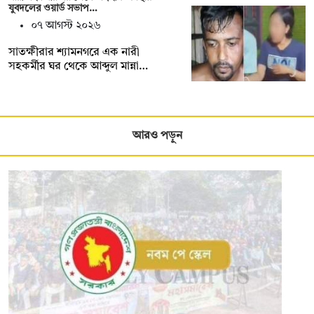
যুবদলের ওয়ার্ড সভাপ…
০৭ আগস্ট ২০২৬
সাতক্ষীরার শ্যামনগরে এক নারী
সহকর্মীর ঘর থেকে আব্দুল মান্না…
আরও পড়ুন