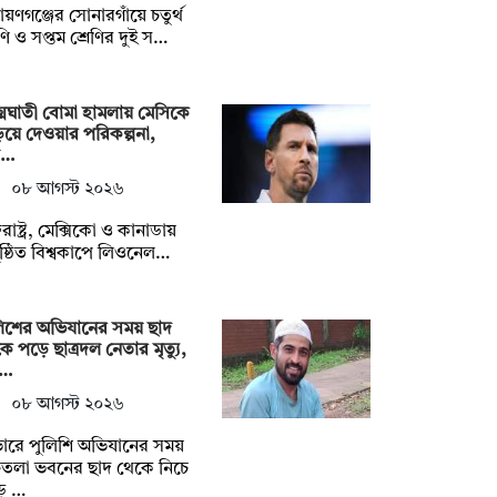
ায়ণগঞ্জের সোনারগাঁয়ে চতুর্থ
েণি ও সপ্তম শ্রেণির দুই স…
মঘাতী বোমা হামলায় মেসিকে
িয়ে দেওয়ার পরিকল্পনা,
ল…
০৮ আগস্ট ২০২৬
তরাষ্ট্র, মেক্সিকো ও কানাডায়
ষ্ঠিত বিশ্বকাপে লিওনেল…
লিশের অভিযানের সময় ছাদ
ে পড়ে ছাত্রদল নেতার মৃত্যু,
 …
০৮ আগস্ট ২০২৬
ারে পুলিশি অভিযানের সময়
চতলা ভবনের ছাদ থেকে নিচে
ে …