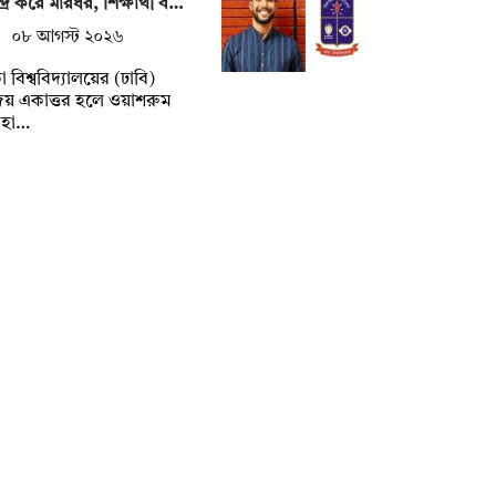
্দ্র করে মারধর, শিক্ষার্থী ব…
০৮ আগস্ট ২০২৬
া বিশ্ববিদ্যালয়ের (ঢাবি)
য় একাত্তর হলে ওয়াশরুম
বহা…