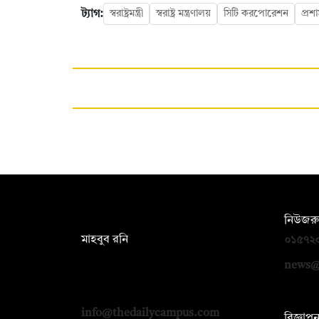
ট্যাগ:
স্বরাষ্ট্রমন্ত্রী
স্বরাষ্ট্র মন্ত্রণালয়
সিটি করপোরেশন
প্রশ
সম্পাদক:
নিউজরু
মাহবুব রনি
০১৫৭২
দ্য ডেইলি ক্যাম্পাস, দ্বিতীয় তলা, হাসান
news@
হোল্ডিংস, ৫২/১ নিউ ইস্কাটন রোড, ঢাকা
১০০০
info@thedailycampus.com
বিজ্ঞাপ