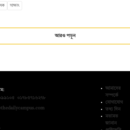
াসক
সাক্ষাৎ
আরও পড়ুন
আমাদের
ম:
সম্পর্কে
০৯৯১০৫
,
০১৭৮৫৭১৬২৭৮
যোগাযোগ
thedailycampus.com
তথ্য দিন
মতামত
জানান
ন