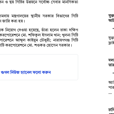
রেন ও ছয় সিটির উন্নয়নে সর্বোচ্চ সেবার মানসিকতা
যুক
সমবায় মন্ত্রণালয়ের স্থানীয় সরকার বিভাগের সিটি
আ
পন জারি করা হয়।
াসক নিয়োগ দেওয়া হয়েছে, তাঁরা হলেন ঢাকা দক্ষিণ
ি করপোরেশনে মো. শফিকুল ইসলাম খান; খুলনা সিটি
যুক্
শনে আব্দুল কাইয়ুম চৌধুরী; নারায়ণগঞ্জ সিটি
ফ্ল
 সিটি করপোরেশনে মো. শওকত হোসেন সরকার।
দলব
তা
গুগল নিউজ চ্যানেল ফলো করুন
অ্যা
পার
…
ঢাব