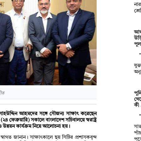
নার
শ্র
আত্
উড়
পু
যুক্
অনু
পু
হীত
থেক
কী
য সালাহউদ্দিন আহমদের সঙ্গে সৌজন্য সাক্ষাৎ করেছেন
৪ ফেব্রুয়ারি) সকালে বাংলাদেশ সচিবালয়ে স্বরাষ্ট্র
সন ও উন্নয়ন কার্যক্রম নিয়ে আলোচনা হয়।
সাভ
পাঁ
দের স্বাগত জানান। সাক্ষাৎকালে ছয় সিটির প্রশাসকবৃন্দ
পড়