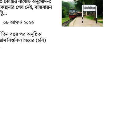
৩ কোটির বাজেট অনুমোদন:
কল্পনার শেষ নেই, বাস্তবায়ন
টু…
০৮ আগস্ট ২০২৬
্ঘ তিন বছর পর অনুষ্ঠিত
টগ্রাম বিশ্ববিদ্যালয়ের (চবি)
…