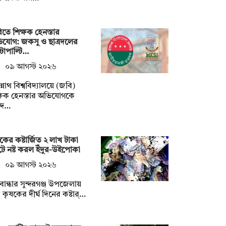
তে শিক্ষক হেনস্তার
যোগ: জকসু ও ছাত্রদলের
্টাপাল্টি…
০৯ আগস্ট ২০২৬
্নাথ বিশ্ববিদ্যালয়ে (জবি)
্ষক হেনস্তার অভিযোগকে
্দ…
কের কষ্টার্জিত ২ লাখ টাকা
ে নষ্ট করল ইঁদুর-উইপোকা
০৯ আগস্ট ২০২৬
বান্ধার সুন্দরগঞ্জ উপজেলায়
কৃষকের দীর্ঘ দিনের কষ্টার্…