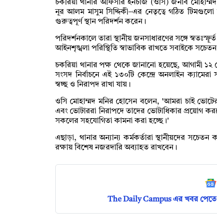
চকরিয়া থানার অফিসার ইনচার্জ (ওসি) জনাব মোহাম্ম
নূর আলম মাসুম সিদ্দিকী–এর নেতৃত্বে গঠিত টিমগুলো বি
গুরুত্বপূর্ণ স্থান পরিদর্শন করেন।
পরিদর্শনকালে তারা স্থানীয় জনসাধারণের সঙ্গে স্বতঃস্ফূর
আইনশৃঙ্খলা পরিস্থিতি স্বাভাবিক রাখতে সবাইকে সচেত
চকরিয়া থানার পক্ষ থেকে জানানো হয়েছে, আগামী ১২ ফেব্র
সংসদ নির্বাচনে এই ১৩০টি কেন্দ্রে অনলাইন ক্যামেরা স
স্বচ্ছ ও নিরাপদ রাখা যায়।
ওসি মোহাম্মদ মনির হোসেন বলেন, 'আমরা চাই ভোটের দ
এবং ভোটাররা নিরাপদে তাদের ভোটাধিকার প্রয়োগ কর
সকলের সহযোগিতা কামনা করা হচ্ছে।'
এছাড়া, থানার অন্যান্য কর্মকর্তারা স্থানীয়দের সচেত
রক্ষায় বিশেষ নজরদারি অব্যাহত রাখবেন।
The Daily Campus এর খবর পেতে 