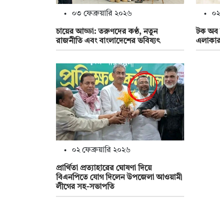
০৩ ফেব্রুয়ারি ২০২৬
০২
চায়ের আড্ডা: তরুণদের কণ্ঠ, নতুন
টক অব দ
রাজনীতি এবং বাংলাদেশের ভবিষ্যৎ
এলাকার
০২ ফেব্রুয়ারি ২০২৬
প্রার্থিতা প্রত্যাহারের ঘোষণা দিয়ে
বিএনপিতে যোগ দিলেন উপজেলা আওয়ামী
লীগের সহ-সভাপতি