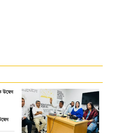
দ্বেগ