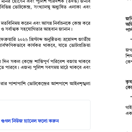
দ মনির হোসেন এবং পুলিশ পরিদর্শক (তদন্ত) জনাব
ভিন্ন ভোটকেন্দ্র, সংখ্যালঘু অধ্যুষিত এলাকা এবং
জবি
্ত মতবিনিময় করেন এবং আসন্ন নির্বাচনকে কেন্দ্র করে
অভি
ন ও সর্বাত্মক সহযোগিতার আহবান জানান।
পাল
ুয়ারি ২০২৬ খ্রিস্টাব্দ অনুষ্ঠিতব্য ত্রয়োদশ জাতীয়
ার্বক্ষণিকভাবে কার্যকর থাকবে, যাতে ভোটপ্রক্রিয়া
জগন
শিক
িন সকল কেন্দ্রে শান্তিপূর্ণ পরিবেশ বজায় থাকবে
কেন
তে পারবে। এজন্য পুলিশ সবসময় মাঠে থাকবে এবং
কৃষ
ন করার পাশাপাশি ভোটকেন্দ্রের আশপাশে আইনশৃঙ্খলা
কেট
গাই
এক 
গুগল নিউজ চ্যানেল ফলো করুন