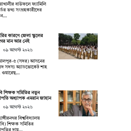
য়াখালীর বাউফলে ফ্যামিলি
্ডের তথ্য সংগ্রহকারীদের
ড়ান…
রির কারণে জেলা স্কুলের
ের মান আর নেই
০৯ আগস্ট ২০২৬
মালপুর-৫ (সদর) আসনের
দ সদস্য অ্যাডভোকেট শাহ
. ওয়ারেছ…
ি শিক্ষক সমিতির নতুন
াপতি অধ্যাপক এমরান জাহান
০৯ আগস্ট ২০২৬
াঙ্গীরনগর বিশ্ববিদ্যালয়
বি) শিক্ষক সমিতির
াপতির দায়…