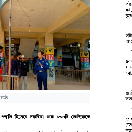
পটু
কার
চূ
লটা
আগ
জা
সংস
মো
জাব
ি ফটো
সভ
স্তুতি হিসেবে চকরিয়া থানা ১৩০টি ভোটকেন্দ্রে
জাহ
(জা
সভ