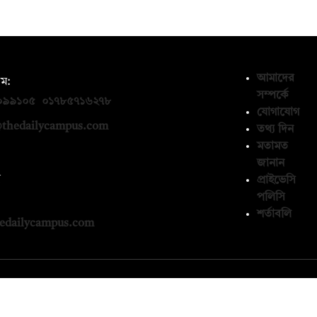
আমাদের
ম:
সম্পর্কে
০৯৯১০৫
,
০১৭৮৫৭১৬২৭৮
যোগাযোগ
thedailycampus.com
তথ্য দিন
মতামত
জানান
ন
প্রাইভেসি
পলিসি
১৩৬৫৯৩
শর্তাবলি
edailycampus.com
© কপিরাইট 2026, দ্য ডেইলি ক্যাম্পাস লিমিটেড