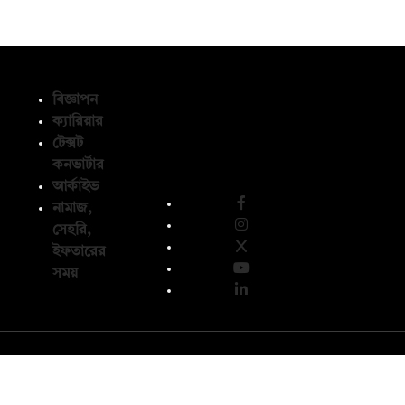
বিজ্ঞাপন
ক্যারিয়ার
টেক্সট
অনুসরণ করুন
কনভার্টার
আর্কাইভ
নামাজ,
সেহরি,
ইফতারের
সময়