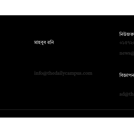
সম্পাদক:
নিউজরু
মাহবুব রনি
০১৫৭২
দ্য ডেইলি ক্যাম্পাস, দ্বিতীয় তলা, হাসান
news@
হোল্ডিংস, ৫২/১ নিউ ইস্কাটন রোড, ঢাকা
১০০০
info@thedailycampus.com
বিজ্ঞাপ
০১৭১২
ad@th